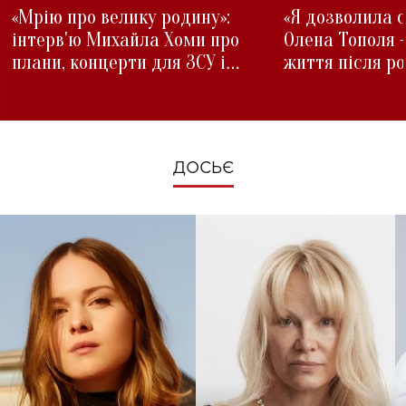
«Мрію про велику родину»:
«Я дозволила с
інтерв'ю Михайла Хоми про
Олена Тополя 
плани, концерти для ЗСУ і
життя після р
зміни під час війни
ДОСЬЄ