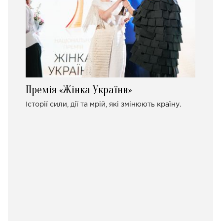
Премія «Жінка України»
Історії сили, дії та мрій, які змінюють країну.