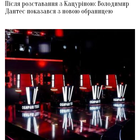
Після розставання з Кацуріною: Володимир
Дантес показався з новою обраницею