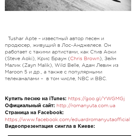
Tushar Apte – известный автор песен и
продюсер, живущий в Лос-Анджелесе. Он
работает с такими артистами, как Стив Аоки
(Steve Aoki), Крис Браун (
Chris Brown
), Зейн
Малик (Zayn Malik), Wild Belle, Адам Левин из
Maroon 5 и др., а также с популярными
телеканалами – в том числе, NBC и BBC.
https://goo.gl/YWGMGj
Купить песню на iTunes:
http://romanyuta.com.ua
Официальный сайт:
Cтраница на Facebook:
https://www.facebook.com/eduardromanyutaofficial
Видеопрезентация сингла в Киеве: