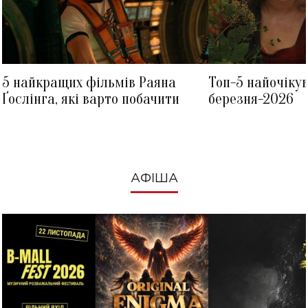
5 найкращих фільмів Раяна
Топ-5 найочіку
Ґослінга, які варто побачити
березня-2026
АФІША