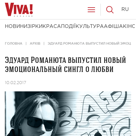
RU
НОВИНИ
ЗІРКИ
КРАСА
ПОДІЇ
КУЛЬТУРА
АФІША
КІНО
ГОЛОВНА
АРХІВ
ЭДУАРД РОМАНЮТА ВЫПУСТИЛ НОВЫЙ ЭМОЦИО
Эдуард Романюта выпустил новый
эмоциональный сингл о любви
10.02.2017