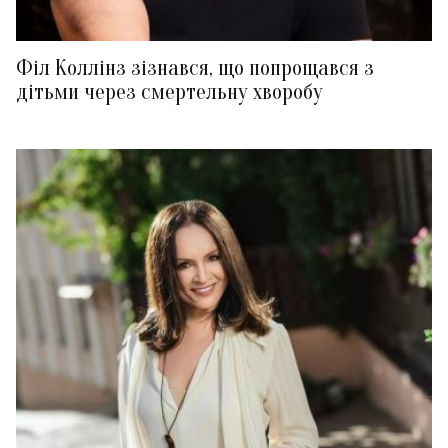
Філ Коллінз зізнався, що попрощався з
дітьми через смертельну хворобу