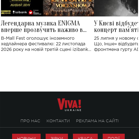
Легендарна музика ENIGMA
У Києві відбуде
вперше прозвучить наживо в
концерт пам'ят
Україні: де відбудеться концерт
Клименка: понад
B-Mall Fest оголошує іноземного
25 липня у новому o
виконають пісн
хедлайнера фестивалю: 22 листопада
Що, Інше» відбудеть
2026 року на новій третій сцені izibank
фронтмена гурту A
stage відбудеться українська прем'єра
Клименка. Це буде 
ENIGMA VOICES' ORIGINAL LIVE SHOW.
вечір, присвячений 
творчість стала си
справжньої любові д
ПРО НАС
КОНТАКТИ
РЕКЛАМА НА САЙТІ
НОВИНИ
ЗІРКИ
КРАСА
ПОДІЇ