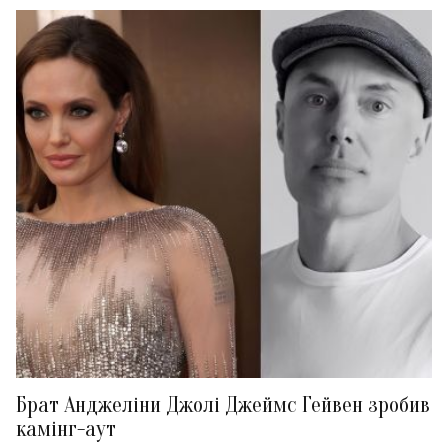
Брат Анджеліни Джолі Джеймс Гейвен зробив
камінг-аут