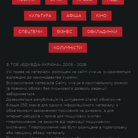
КУЛЬТУРА
АФІША
КІНО
СПЕЦТЕМИ
БІЗНЕС
ОБКЛАДИНКИ
КОЛУМНІСТИ
© ТОВ «ЕДІМЕДІА-УКРАЇНА», 2008 - 2026
Усі права на матеріали, розміщені на сайті viva.ua, охороняються
відповідно до законодавства України.
Використання матеріалів Сайту viva.ua в оригінальному розмірі
(в повному обсязі) без письмового дозволу редакції
забороняється.
Дозволяється републікація та цитування статей обсягом не
більше 250 знаків для одного інформаційного матеріалу, з
обов'язковим зазначенням посилання на джерело, а для
Інтернет-ресурсів – пряме для пошукових систем
гіперпосилання, не закрите від індексації пошуковими
системами. Гіперпосилання має бути розміщене в підзаголовку
або першому абзаці матеріалу.