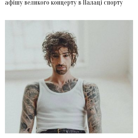
афішу великого концерту в Палаці спорту