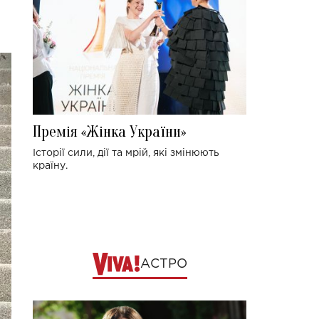
Премія «Жінка України»
Історії сили, дії та мрій, які змінюють
країну.
АСТРО