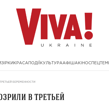
И
ЗІРКИ
КРАСА
ПОДІЇ
КУЛЬТУРА
АФІША
КІНО
СПЕЦТЕМ
ТРЕТЬЕЙ БЕРЕМЕННОСТИ
озрили в третьей