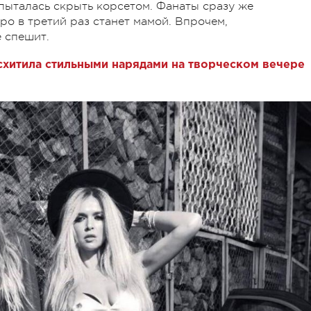
пыталась скрыть корсетом. Фанаты сразу же
о в третий раз станет мамой. Впрочем,
е спешит.
хитила стильными нарядами на творческом вечере