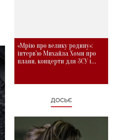
«Мрію про велику родину»:
інтерв'ю Михайла Хоми про
плани, концерти для ЗСУ і
зміни під час війни
ДОСЬЄ