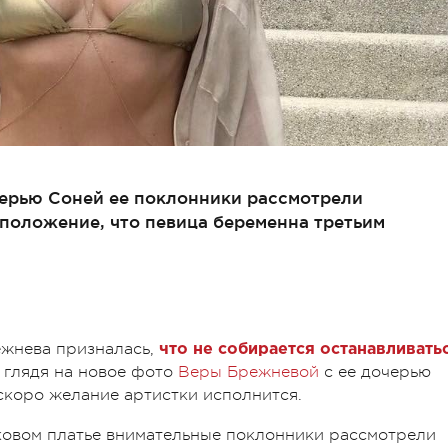
ерью Соней ее поклонники рассмотрели
оложение, что певица беременна третьим
ежнева призналась,
что не собирается останавливать
, глядя на новое фото
Веры Брежневой
с ее дочерью
скоро желание артистки исполнится.
лковом платье внимательные поклонники рассмотрели