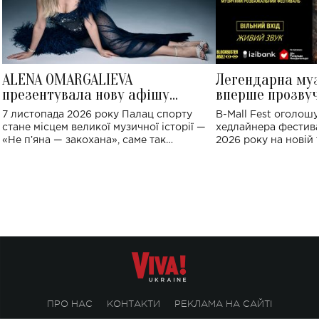
ALENA OMARGALIEVA
Легендарна му
презентувала нову афішу
вперше прозвуч
великого концерту в Палаці
Україні: де від
7 листопада 2026 року Палац спорту
B-Mall Fest оголош
спорту
стане місцем великої музичної історії —
хедлайнера фестива
«Не пʼяна — закохана», саме так
2026 року на новій т
символічно названо майбутній концерт
stage відбудеться у
ALENA OMARGALIEVA.
ENIGMA VOICES' OR
ПРО НАС
КОНТАКТИ
РЕКЛАМА НА САЙТІ