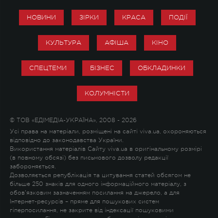
НОВИНИ
ЗІРКИ
КРАСА
ПОДІЇ
КУЛЬТУРА
АФІША
КІНО
СПЕЦТЕМИ
БІЗНЕС
ОБКЛАДИНКИ
КОЛУМНІСТИ
© ТОВ «ЕДІМЕДІА-УКРАЇНА», 2008 - 2026
Усі права на матеріали, розміщені на сайті viva.ua, охороняються
відповідно до законодавства України.
Використання матеріалів Сайту viva.ua в оригінальному розмірі
(в повному обсязі) без письмового дозволу редакції
забороняється.
Дозволяється републікація та цитування статей обсягом не
більше 250 знаків для одного інформаційного матеріалу, з
обов'язковим зазначенням посилання на джерело, а для
Інтернет-ресурсів – пряме для пошукових систем
гіперпосилання, не закрите від індексації пошуковими