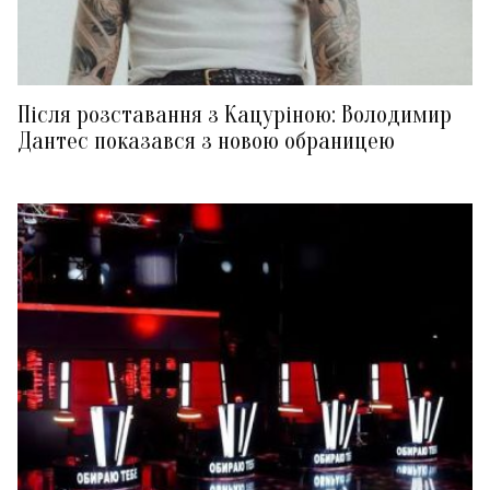
Після розставання з Кацуріною: Володимир
Дантес показався з новою обраницею