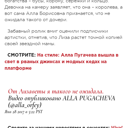
богатства – бусы, корону, сережки и кольцо.
Девочка на камеру заявляет, что она – королева, а
вот сама Алла Борисовна признается, что не
ожидала такого от дочери.
Забавный ролик вмиг оценили подписчики
артистки, отметив, что Лиза растет точной копией
своей звездной мамы.
СМОТРИТЕ:
На стиле: Алла Пугачева вышла в
свет в рваных джинсах и модных кедах на
платформе
От Лизаветы я такого не ожидала.
Видео опубликовано ALLA PUGACHEVA
(@alla_orfey)
Янв 28 2017 в 5:22 PST