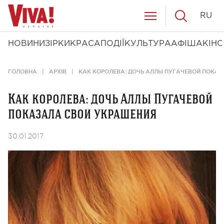
RU
НОВИНИ
ЗІРКИ
КРАСА
ПОДІЇ
КУЛЬТУРА
АФІША
КІНО
ГОЛОВНА
АРХІВ
КАК КОРОЛЕВА: ДОЧЬ АЛЛЫ ПУГАЧЕВОЙ ПОКА
Как королева: дочь Аллы Пугачевой
показала свои украшения
30.01.2017