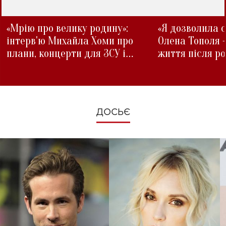
«Мрію про велику родину»:
«Я дозволила с
інтерв'ю Михайла Хоми про
Олена Тополя 
плани, концерти для ЗСУ і
життя після р
зміни під час війни
ДОСЬЄ