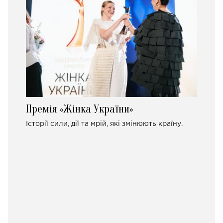
Премія «Жінка України»
Історії сили, дії та мрій, які змінюють країну.