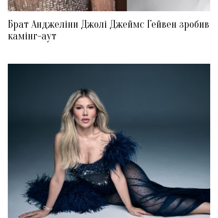
Брат Анджеліни Джолі Джеймс Гейвен зробив
камінг-аут