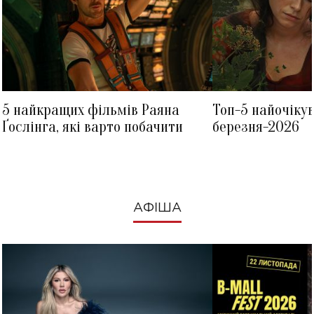
5 найкращих фільмів Раяна
Топ-5 найочіку
Ґослінга, які варто побачити
березня-2026
АФІША