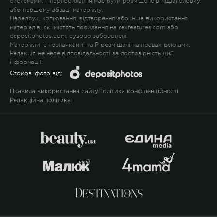
системами. Гіперпосилання має бути розміщене в підзаголовку
або першому абзаці матеріалу.
Передрук, копіювання, відтворення або інше використання
матеріалів, які містять посилання на rexfeatures.com або
depositphotos.com, суворо заборонені.
Матеріали із позначками
!
та
P
розміщені на правах реклами.
Редакція не несе відповідальності за достовірність цієї
інформації.
Стокові фото від:
Правила використання сайту
Політика конфіденційності
Редакційна політика