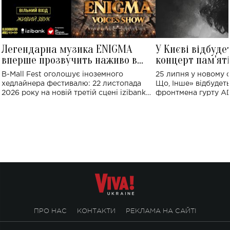
Легендарна музика ENIGMA
У Києві відбуде
вперше прозвучить наживо в
концерт пам'ят
Україні: де відбудеться концерт
Клименка: понад
B-Mall Fest оголошує іноземного
25 липня у новому o
виконають пісн
хедлайнера фестивалю: 22 листопада
Що, Інше» відбудеть
2026 року на новій третій сцені izibank
фронтмена гурту A
stage відбудеться українська прем'єра
Клименка. Це буде 
ENIGMA VOICES' ORIGINAL LIVE SHOW.
вечір, присвячений 
творчість стала си
справжньої любові д
ПРО НАС
КОНТАКТИ
РЕКЛАМА НА САЙТІ