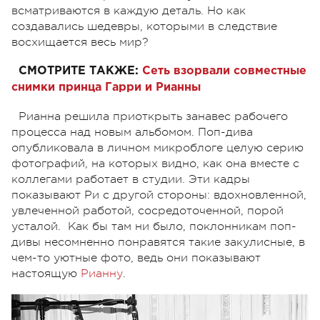
всматриваются в каждую деталь. Но как
создавались шедевры, которыми в следствие
восхищается весь мир?
СМОТРИТЕ ТАКЖЕ:
Сеть взорвали совместные
снимки принца Гарри и Рианны
Рианна решила приоткрыть занавес рабочего
процесса над новым альбомом. Поп-дива
опубликовала в личном микроблоге целую серию
фотографий, на которых видно, как она вместе с
коллегами работает в студии. Эти кадры
показывают Ри с другой стороны: вдохновленной,
увлеченной работой, сосредоточенной, порой
усталой. Как бы там ни было, поклонникам поп-
дивы несомненно понравятся такие закулисные, в
чем-то уютные фото, ведь они показывают
настоящую
Рианну
.