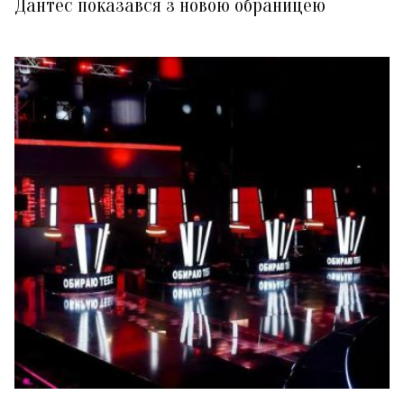
Дантес показався з новою обраницею