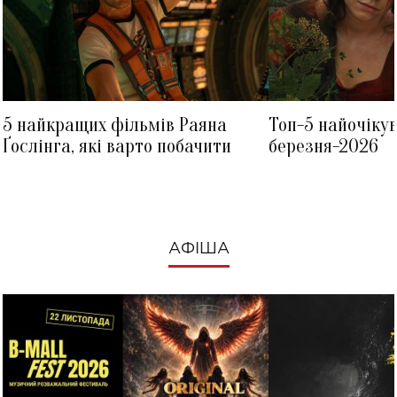
5 найкращих фільмів Раяна
Топ-5 найочіку
Ґослінга, які варто побачити
березня-2026
АФІША