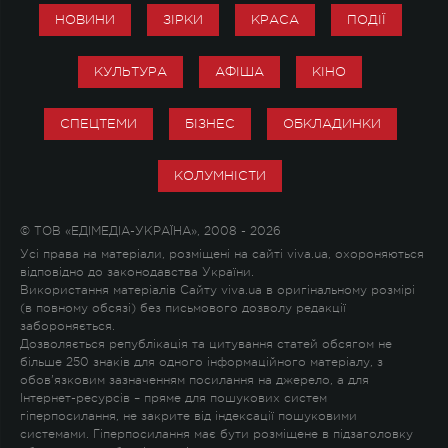
НОВИНИ
ЗІРКИ
КРАСА
ПОДІЇ
КУЛЬТУРА
АФІША
КІНО
СПЕЦТЕМИ
БІЗНЕС
ОБКЛАДИНКИ
КОЛУМНІСТИ
© ТОВ «ЕДІМЕДІА-УКРАЇНА», 2008 - 2026
Усі права на матеріали, розміщені на сайті viva.ua, охороняються
відповідно до законодавства України.
Використання матеріалів Сайту viva.ua в оригінальному розмірі
(в повному обсязі) без письмового дозволу редакції
забороняється.
Дозволяється републікація та цитування статей обсягом не
більше 250 знаків для одного інформаційного матеріалу, з
обов'язковим зазначенням посилання на джерело, а для
Інтернет-ресурсів – пряме для пошукових систем
гіперпосилання, не закрите від індексації пошуковими
системами. Гіперпосилання має бути розміщене в підзаголовку