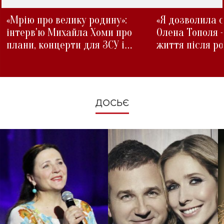
«Мрію про велику родину»:
«Я дозволила с
інтерв'ю Михайла Хоми про
Олена Тополя 
плани, концерти для ЗСУ і
життя після р
зміни під час війни
ДОСЬЄ