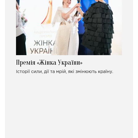
Премія «Жінка України»
Історії сили, дії та мрій, які змінюють країну.