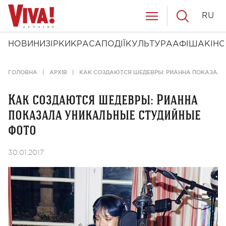
RU
НОВИНИ
ЗІРКИ
КРАСА
ПОДІЇ
КУЛЬТУРА
АФІША
КІНО
ГОЛОВНА
АРХІВ
КАК СОЗДАЮТСЯ ШЕДЕВРЫ: РИАННА ПОКАЗАЛА
Как создаются шедевры: Рианна
показала уникальные студийные
фото
30.01.2017