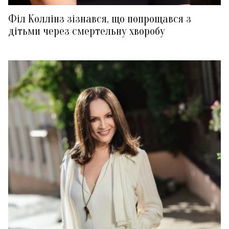
Філ Коллінз зізнався, що попрощався з
дітьми через смертельну хворобу