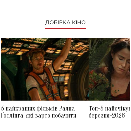
ДОБІРКА КІНО
5 найкращих фільмів Раяна
Топ-5 найочіку
Ґослінга, які варто побачити
березня-2026