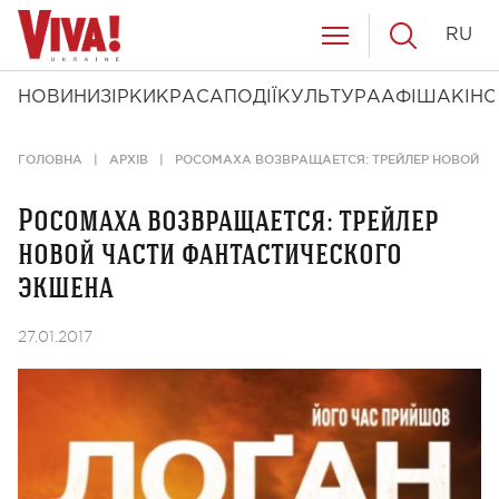
RU
НОВИНИ
ЗІРКИ
КРАСА
ПОДІЇ
КУЛЬТУРА
АФІША
КІНО
ГОЛОВНА
АРХІВ
РОСОМАХА ВОЗВРАЩАЕТСЯ: ТРЕЙЛЕР НОВОЙ Ч
Росомаха возвращается: трейлер
новой части фантастического
экшена
27.01.2017