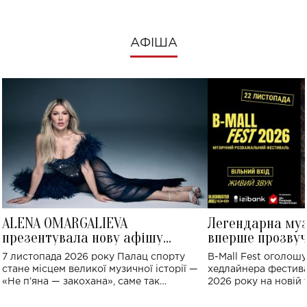
АФІША
ALENA OMARGALIEVA
Легендарна му
презентувала нову афішу
вперше прозвуч
великого концерту в Палаці
Україні: де від
7 листопада 2026 року Палац спорту
B-Mall Fest оголош
спорту
стане місцем великої музичної історії —
хедлайнера фестива
«Не пʼяна — закохана», саме так
2026 року на новій т
символічно названо майбутній концерт
stage відбудеться у
ALENA OMARGALIEVA.
ENIGMA VOICES' OR