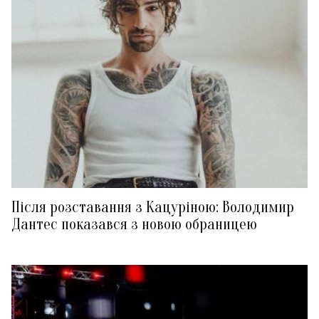
Після розставання з Кацуріною: Володимир
Дантес показався з новою обраницею