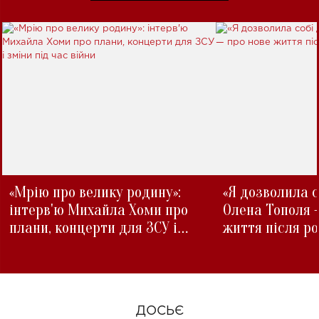
«Мрію про велику родину»:
«Я дозволила с
інтерв'ю Михайла Хоми про
Олена Тополя 
плани, концерти для ЗСУ і
життя після р
зміни під час війни
ДОСЬЄ