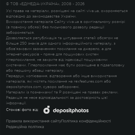
© ТОВ «ЕДІМЕДІА-УКРАЇНА», 2008 - 2026
Усі права на матеріали, розміщені на сайті viva.ua, охороняються
відповідно до законодавства України.
Використання матеріалів Сайту viva.ua в оригінальному розмірі
(в повному обсязі) без письмового дозволу редакції
забороняється.
Дозволяється републікація та цитування статей обсягом не
більше 250 знаків для одного інформаційного матеріалу, з
обов'язковим зазначенням посилання на джерело, а для
Інтернет-ресурсів – пряме для пошукових систем
гіперпосилання, не закрите від індексації пошуковими
системами. Гіперпосилання має бути розміщене в підзаголовку
або першому абзаці матеріалу.
Передрук, копіювання, відтворення або інше використання
матеріалів, які містять посилання на rexfeatures.com або
depositphotos.com, суворо заборонені.
Матеріали із позначками
!
та
P
розміщені на правах реклами.
Редакція не несе відповідальності за достовірність цієї
інформації.
Стокові фото від:
Правила використання сайту
Політика конфіденційності
Редакційна політика