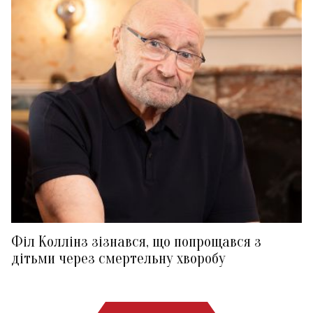
Філ Коллінз зізнався, що попрощався з
дітьми через смертельну хворобу