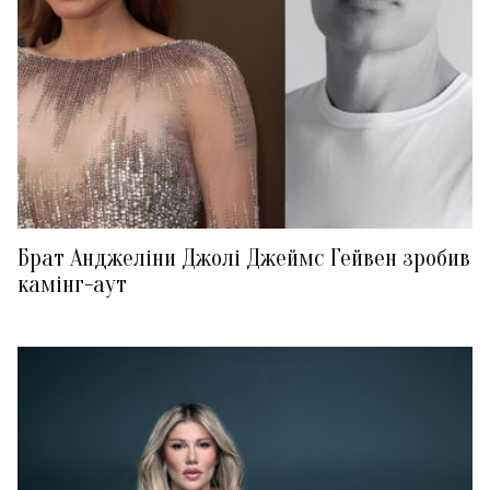
Брат Анджеліни Джолі Джеймс Гейвен зробив
камінг-аут