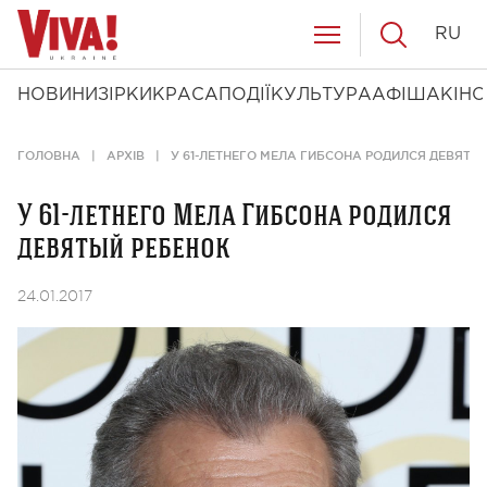
RU
НОВИНИ
ЗІРКИ
КРАСА
ПОДІЇ
КУЛЬТУРА
АФІША
КІНО
ГОЛОВНА
АРХІВ
У 61-ЛЕТНЕГО МЕЛА ГИБСОНА РОДИЛСЯ ДЕВЯТЫ
У 61-летнего Мела Гибсона родился
девятый ребенок
24.01.2017