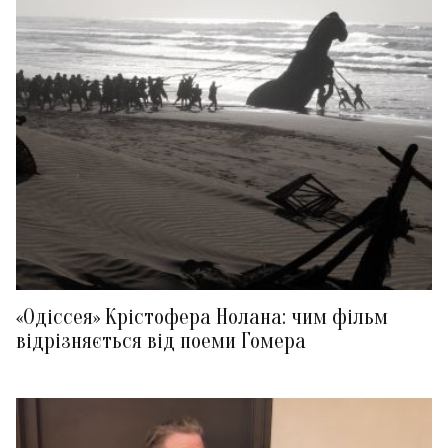
«Одіссея» Крістофера Нолана: чим фільм
відрізняється від поеми Гомера