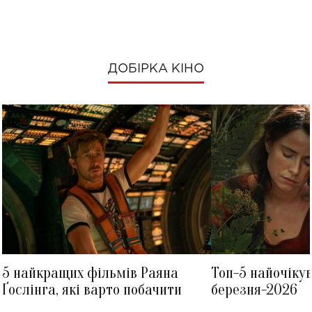
ДОБІРКА КІНО
5 найкращих фільмів Раяна
Топ-5 найочіку
Ґослінга, які варто побачити
березня-2026