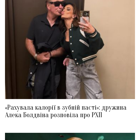
«Рахувала калорії в зубній пасті»: дружина
Алека Болдвіна розповіла про РХП