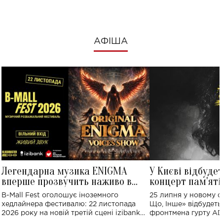
АФІША
Легендарна музика ENIGMA
У Києві відбуде
вперше прозвучить наживо в
концерт пам'ят
Україні: де відбудеться концерт
Клименка: понад
B-Mall Fest оголошує іноземного
25 липня у новому o
виконають пісн
хедлайнера фестивалю: 22 листопада
Що, Інше» відбудеть
2026 року на новій третій сцені izibank
фронтмена гурту A