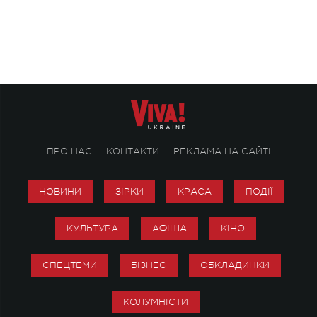
stage відбудеться українська прем'єра
Клименка. Це буде 
ENIGMA VOICES' ORIGINAL LIVE SHOW.
вечір, присвячений 
творчість стала си
справжньої любові д
ПРО НАС
КОНТАКТИ
РЕКЛАМА НА САЙТІ
НОВИНИ
ЗІРКИ
КРАСА
ПОДІЇ
КУЛЬТУРА
АФІША
КІНО
СПЕЦТЕМИ
БІЗНЕС
ОБКЛАДИНКИ
КОЛУМНІСТИ