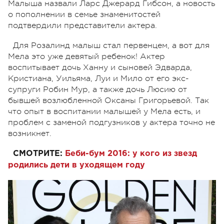
Малыша назвали Ларс Джерард Гибсон, а новость
о пополнении в семье знаменитостей
подтвердили представители актера.
Для Розалинд малыш стал первенцем, а вот для
Мела это уже девятый ребенок! Актер
воспитывает дочь Ханну и сыновей Эдварда,
Кристиана, Уильяма, Луи и Мило от его экс-
супруги Робин Мур, а также дочь Люсию от
бывшей возлюбленной Оксаны Григорьевой. Так
что опыт в воспитании малышей у Мела есть, и
проблем с заменой подгузников у актера точно не
возникнет.
СМОТРИТЕ:
Б
еби-бум 2016: у кого из звезд
родились дети в уходящем году