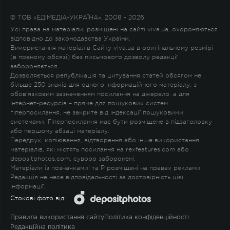
© ТОВ «ЕДІМЕДІА-УКРАЇНА», 2008 - 2026
Усі права на матеріали, розміщені на сайті viva.ua, охороняються
відповідно до законодавства України.
Використання матеріалів Сайту viva.ua в оригінальному розмірі
(в повному обсязі) без письмового дозволу редакції
забороняється.
Дозволяється републікація та цитування статей обсягом не
більше 250 знаків для одного інформаційного матеріалу, з
обов'язковим зазначенням посилання на джерело, а для
Інтернет-ресурсів – пряме для пошукових систем
гіперпосилання, не закрите від індексації пошуковими
системами. Гіперпосилання має бути розміщене в підзаголовку
або першому абзаці матеріалу.
Передрук, копіювання, відтворення або інше використання
матеріалів, які містять посилання на rexfeatures.com або
depositphotos.com, суворо заборонені.
Матеріали із позначками
!
та
P
розміщені на правах реклами.
Редакція не несе відповідальності за достовірність цієї
інформації.
Стокові фото від:
Правила використання сайту
Політика конфіденційності
Редакційна політика