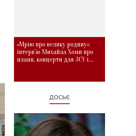
«Мрію про велику родину»:
інтерв'ю Михайла Хоми про
плани, концерти для ЗСУ і
зміни під час війни
ДОСЬЄ