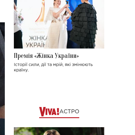
Премія «Жінка України»
Історії сили, дії та мрій, які змінюють
країну.
АСТРО