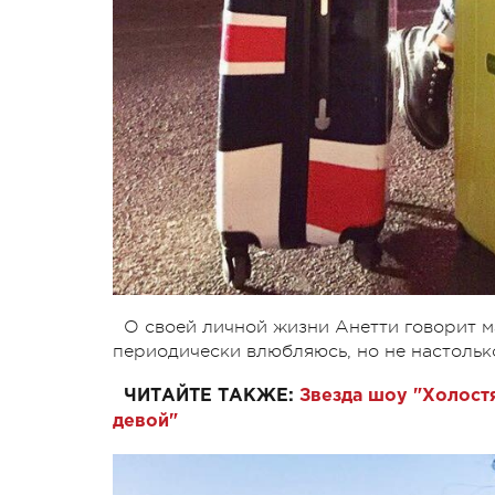
О своей личной жизни Анетти говорит ма
периодически влюбляюсь, но не настольк
ЧИТАЙТЕ ТАКЖЕ:
Звезда шоу "Холост
девой"