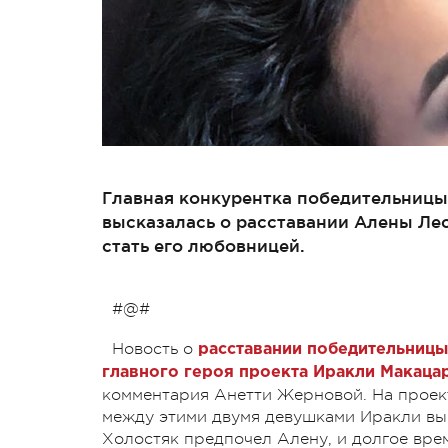
Главная конкурентка победительницы
высказалась о расставании Алены Лес
стать его любовницей.
#@#
Новость о
расставании победительницы
главного героя проекта Иракли Макаца
комментария Анетти Жерновой. На проек
между этими двумя девушками Иракли вы
Холостяк предпочел Алену, и долгое вре