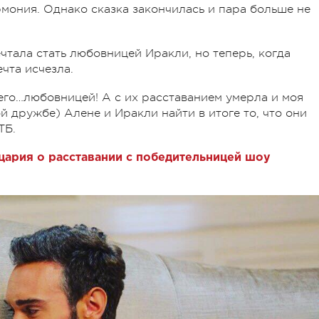
рмония. Однако сказка закончилась и пара больше не
ечтала стать любовницей Иракли, но теперь, когда
чта исчезла.
 его…любовницей! А с их расставанием умерла и моя
й дружбе) Алене и Иракли найти в итоге то, что они
ТБ.
ария о расставании с победительницей шоу