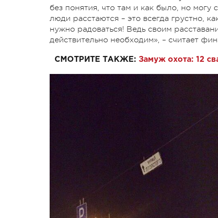
без понятия, что там и как было, но могу
люди расстаются – это всегда грустно, к
нужно радоваться! Ведь своим расставани
действительно необходим», – считает фин
СМОТРИТЕ ТАКЖЕ:
Замуж охота: 12 с