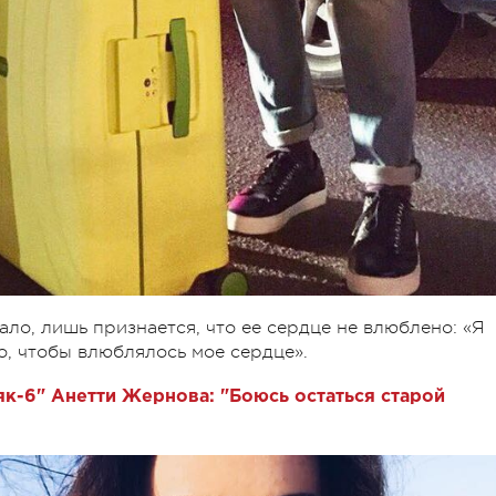
ло, лишь признается, что ее сердце не влюблено: «Я
о, чтобы влюблялось мое сердце».
як-6" Анетти Жернова: "Боюсь остаться старой