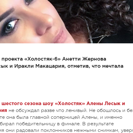
 проекта «Холостяк-6» Анетти Жернова
ык и Иракли Макацария, отметив, что мечтала
 шестого сезона шоу «Холостяк» Алены Лесык и
не обсуждал разве что ленивый. Не обошлось и бе
рия
те она была главной соперницей Алены, и именно
бирал победительницу в финале. В результате
мя они радовали поклонников нежными снимкам, увер