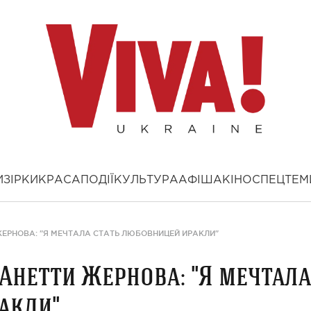
И
ЗІРКИ
КРАСА
ПОДІЇ
КУЛЬТУРА
АФІША
КІНО
СПЕЦТЕМ
ЖЕРНОВА: "Я МЕЧТАЛА СТАТЬ ЛЮБОВНИЦЕЙ ИРАКЛИ"
 Анетти Жернова: "Я мечтала
акли"