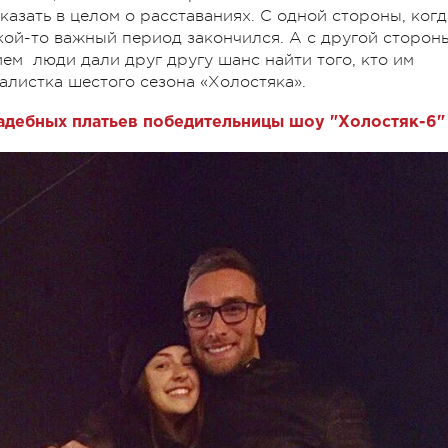
 сказать в целом о расставаниях. С одной стороны, когд
акой-то важный период закончился. А с другой сторон
ем люди дали друг другу шанс найти того, кто им
алистка шестого сезона «Холостяка».
вадебных платьев победительницы шоу "Холостяк-6"