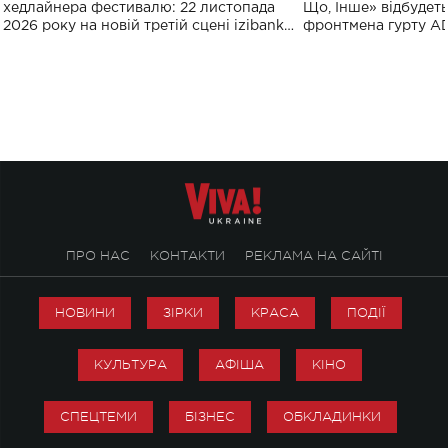
виконають пісн
хедлайнера фестивалю: 22 листопада
Що, Інше» відбудеть
2026 року на новій третій сцені izibank
фронтмена гурту A
stage відбудеться українська прем'єра
Клименка. Це буде 
ENIGMA VOICES' ORIGINAL LIVE SHOW.
вечір, присвячений 
творчість стала си
справжньої любові д
ПРО НАС
КОНТАКТИ
РЕКЛАМА НА САЙТІ
НОВИНИ
ЗІРКИ
КРАСА
ПОДІЇ
КУЛЬТУРА
АФІША
КІНО
СПЕЦТЕМИ
БІЗНЕС
ОБКЛАДИНКИ