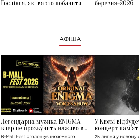
Ґослінга, які варто побачити
березня-2026
АФІША
Легендарна музика ENIGMA
У Києві відбуде
вперше прозвучить наживо в
концерт пам'ят
Україні: де відбудеться концерт
Клименка: понад
B-Mall Fest оголошує іноземного
25 липня у новому o