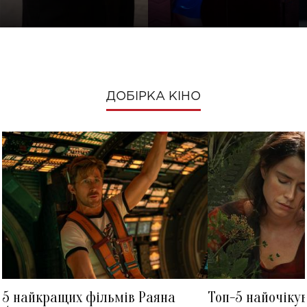
ДОБІРКА КІНО
5 найкращих фільмів Раяна
Топ-5 найочіку