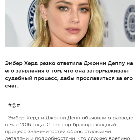
Эмбер Херд резко ответила Джонни Деппу на
его заявления о том, что она затормаживает
судебный процесс, дабы прославиться за его
счет.
#@#
Эмбер Херд и Джонни Депп объявили о разводе
в мае 2016 года. С тех пор бракоразводный
процесс знаменитостей оброс столькими
деталями и подробностями, что сложно воедино