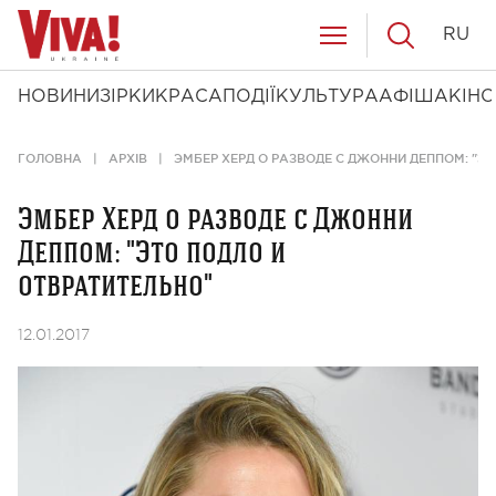
RU
НОВИНИ
ЗІРКИ
КРАСА
ПОДІЇ
КУЛЬТУРА
АФІША
КІНО
ГОЛОВНА
АРХІВ
ЭМБЕР ХЕРД О РАЗВОДЕ С ДЖОННИ ДЕППОМ: "Э
Эмбер Херд о разводе с Джонни
Деппом: "Это подло и
отвратительно"
12.01.2017