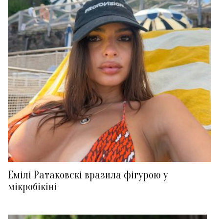
Емілі Ратаковскі вразила фігурою у
мікробікіні