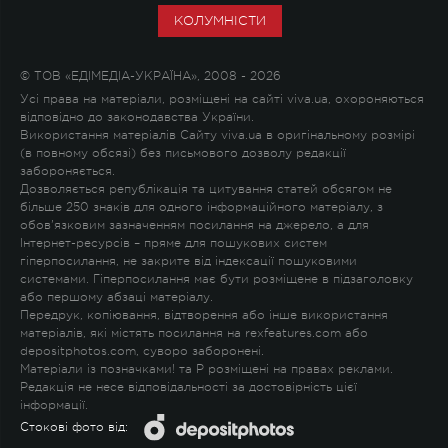
КОЛУМНІСТИ
© ТОВ «ЕДІМЕДІА-УКРАЇНА», 2008 - 2026
Усі права на матеріали, розміщені на сайті viva.ua, охороняються
відповідно до законодавства України.
Використання матеріалів Сайту viva.ua в оригінальному розмірі
(в повному обсязі) без письмового дозволу редакції
забороняється.
Дозволяється републікація та цитування статей обсягом не
більше 250 знаків для одного інформаційного матеріалу, з
обов'язковим зазначенням посилання на джерело, а для
Інтернет-ресурсів – пряме для пошукових систем
гіперпосилання, не закрите від індексації пошуковими
системами. Гіперпосилання має бути розміщене в підзаголовку
або першому абзаці матеріалу.
Передрук, копіювання, відтворення або інше використання
матеріалів, які містять посилання на rexfeatures.com або
depositphotos.com, суворо заборонені.
Матеріали із позначками
!
та
P
розміщені на правах реклами.
Редакція не несе відповідальності за достовірність цієї
інформації.
Стокові фото від: