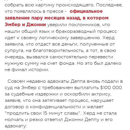
собрать всю картину происходящего. Последнее,
что появлялось в прессе -
официальное
заявление пару
месяцев назад, в котором
уверили поклонников, что
Эмбер и Джонни
нашли общий язык и бракоразводный процесс
идет к своему логическому завершению. Херд
заявила, что отдаст все деньги, полученные от
супруга, на благотворительность, а тот, в свою
очередь, вызвался самостоятельно перевести
нужную сумму на счет фонда. Но это был далеко
не финал истории.
Совсем недавно адвокаты Деппа вновь подали в
суд на Эмбер с требованием выплатить $100 000
за судебные издержки и оскорбили актрису,
заявив, что она затягивает процесс, нарушает
договор о конфиденциальности и желает
"продлить свои 15 минут славы". Херд не стала
молчать и резко ответил Джонни Деппу и его
адвокату: