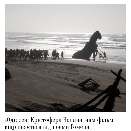
«Одіссея» Крістофера Нолана: чим фільм
відрізняється від поеми Гомера