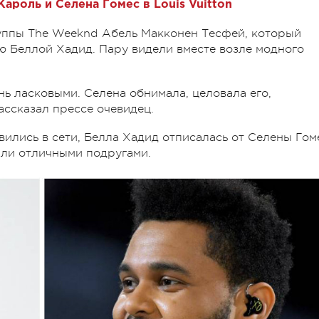
Кароль и Селена Гомес в Louis Vuitton
уппы The Weeknd
Абель Макконен Тесфей, который
ю Беллой Хадид. Пару видели вместе возле модного
нь ласковыми. Селена обнимала, целовала его,
ассказал прессе очевидец.
вились в сети, Белла Хадид отписалась от Селены Гом
ыли отличными подругами.