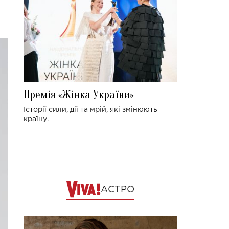
Премія «Жінка України»
Історії сили, дії та мрій, які змінюють
країну.
АСТРО