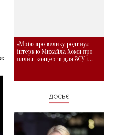
«Мрію про велику родину»:
інтерв'ю Михайла Хоми про
плани, концерти для ЗСУ і
ес
зміни під час війни
ДОСЬЄ