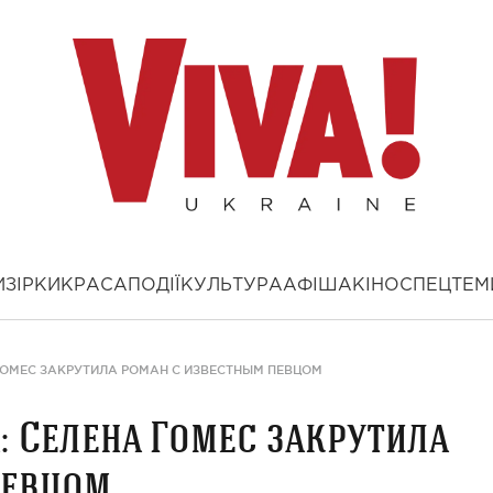
И
ЗІРКИ
КРАСА
ПОДІЇ
КУЛЬТУРА
АФІША
КІНО
СПЕЦТЕМ
 ГОМЕС ЗАКРУТИЛА РОМАН С ИЗВЕСТНЫМ ПЕВЦОМ
: Селена Гомес закрутила
певцом