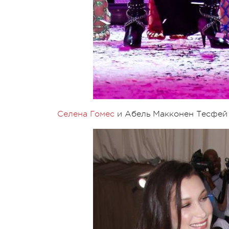
Селена Гомес
и Абель Макконен Тесфей на