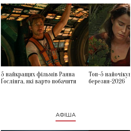
5 найкращих фільмів Раяна
Топ-5 найочіку
Ґослінга, які варто побачити
березня-2026
АФІША