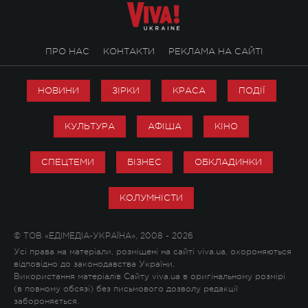
ПРО НАС
КОНТАКТИ
РЕКЛАМА НА САЙТІ
НОВИНИ
ЗІРКИ
КРАСА
ПОДІЇ
КУЛЬТУРА
АФІША
КІНО
СПЕЦТЕМИ
БІЗНЕС
ОБКЛАДИНКИ
КОЛУМНІСТИ
© ТОВ «ЕДІМЕДІА-УКРАЇНА», 2008 - 2026
Усі права на матеріали, розміщені на сайті viva.ua, охороняються
відповідно до законодавства України.
Використання матеріалів Сайту viva.ua в оригінальному розмірі
(в повному обсязі) без письмового дозволу редакції
забороняється.