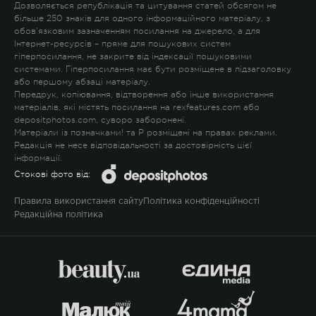
Дозволяється републікація та цитування статей обсягом не
більше 250 знаків для одного інформаційного матеріалу, з
обов'язковим зазначенням посилання на джерело, а для
Інтернет-ресурсів – пряме для пошукових систем
гіперпосилання, не закрите від індексації пошуковими
системами. Гіперпосилання має бути розміщене в підзаголовку
або першому абзаці матеріалу.
Передрук, копіювання, відтворення або інше використання
матеріалів, які містять посилання на rexfeatures.com або
depositphotos.com, суворо заборонені.
Матеріали із позначками
!
та
P
розміщені на правах реклами.
Редакція не несе відповідальності за достовірність цієї
інформації.
Стокові фото від:
Правила використання сайту
Політика конфіденційності
Редакційна політика