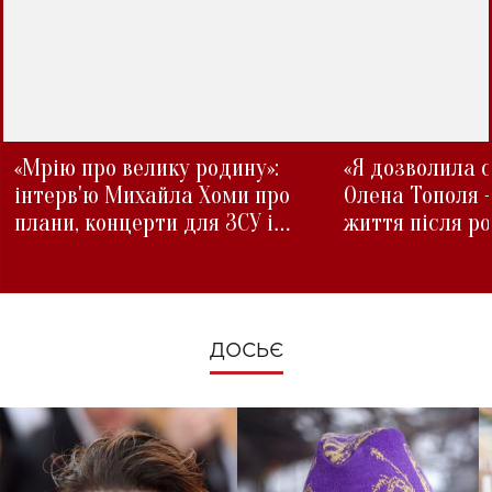
«Мрію про велику родину»:
«Я дозволила с
інтерв'ю Михайла Хоми про
Олена Тополя 
плани, концерти для ЗСУ і
життя після р
зміни під час війни
ДОСЬЄ