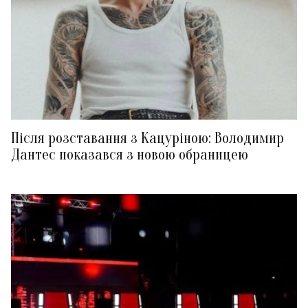
Після розставання з Кацуріною: Володимир
Дантес показався з новою обраницею