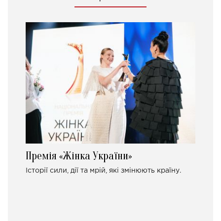
Премія «Жінка України»
Історії сили, дії та мрій, які змінюють країну.