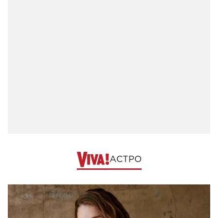
АСТРО