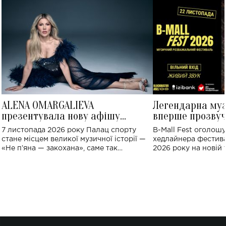
ALENA OMARGALIEVA
Легендарна му
презентувала нову афішу
вперше прозвуч
великого концерту в Палаці
Україні: де від
7 листопада 2026 року Палац спорту
B-Mall Fest оголош
спорту
стане місцем великої музичної історії —
хедлайнера фестива
«Не пʼяна — закохана», саме так
2026 року на новій т
символічно названо майбутній концерт
stage відбудеться у
ALENA OMARGALIEVA.
ENIGMA VOICES' OR