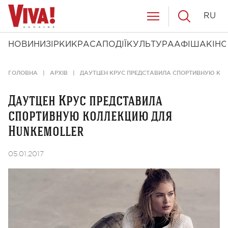
RU
НОВИНИ
ЗІРКИ
КРАСА
ПОДІЇ
КУЛЬТУРА
АФІША
КІНО
ГОЛОВНА
АРХІВ
ДАУТЦЕН КРУС ПРЕДСТАВИЛА СПОРТИВНУЮ КО
Даутцен Крус представила
спортивную коллекцию для
Hunkemoller
05.01.2017