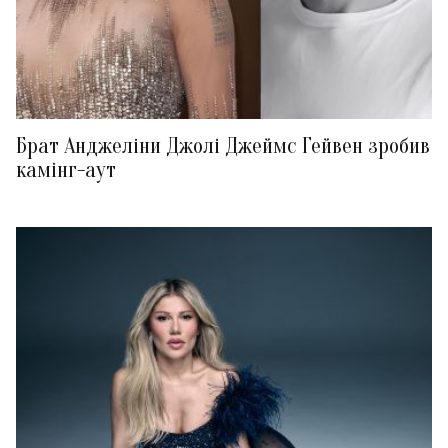
Брат Анджеліни Джолі Джеймс Гейвен зробив
камінг-аут