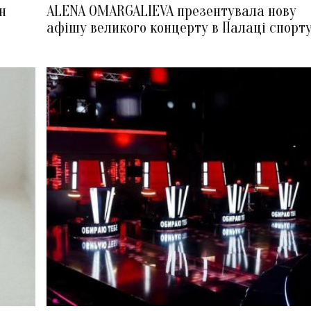
н
ALENA OMARGALIEVA презентувала нову
афішу великого концерту в Палаці спорт