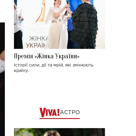
Премія «Жінка України»
Історії сили, дії та мрій, які змінюють
країну.
АСТРО