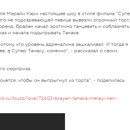
 для Мэрайи Кэри настоящее шоу в стиле фильма "Суп
чего не подозревающей певице вывезли огромный торт
френд. Брайан начал эротично танцевать и соблазнять
аз и начала подыгрывать Танаке.
 потому что уровень адреналина зашкаливал. И тогда я
е, в Супер Танаку, конечно", - рассказал о своих
ого сюрприза.
хочется, чтобы он выпрыгнул из торта", - поделилась
nik.ru/buzz/love/72403-brayan-tanaka-merayi-keri-