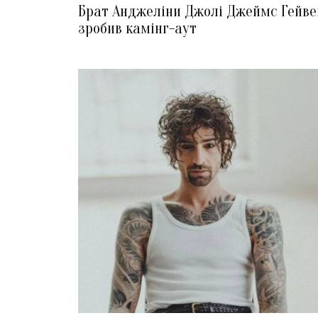
Брат Анджеліни Джолі Джеймс Гейве
зробив камінг-аут