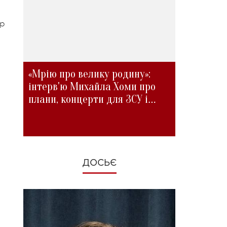
ер
,
«Мрію про велику родину»:
інтерв'ю Михайла Хоми про
плани, концерти для ЗСУ і
зміни під час війни
ДОСЬЄ