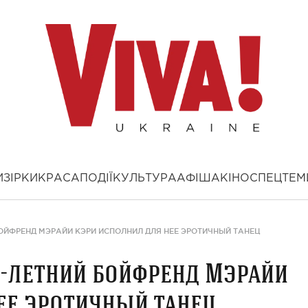
И
ЗІРКИ
КРАСА
ПОДІЇ
КУЛЬТУРА
АФІША
КІНО
СПЕЦТЕМ
БОЙФРЕНД МЭРАЙИ КЭРИ ИСПОЛНИЛ ДЛЯ НЕЕ ЭРОТИЧНЫЙ ТАНЕЦ
3-летний бойфренд Мэрайи
ее эротичный танец