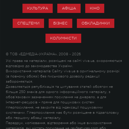
КУЛЬТУРА
АФІША
КІНО
СПЕЦТЕМИ
БІЗНЕС
ОБКЛАДИНКИ
КОЛУМНІСТИ
© ТОВ «ЕДІМЕДІА-УКРАЇНА», 2008 - 2026
Усі права на матеріали, розміщені на сайті viva.ua, охороняються
відповідно до законодавства України.
Використання матеріалів Сайту viva.ua в оригінальному розмірі
(в повному обсязі) без письмового дозволу редакції
забороняється.
Дозволяється републікація та цитування статей обсягом не
більше 250 знаків для одного інформаційного матеріалу, з
обов'язковим зазначенням посилання на джерело, а для
Інтернет-ресурсів – пряме для пошукових систем
гіперпосилання, не закрите від індексації пошуковими
системами. Гіперпосилання має бути розміщене в підзаголовку
або першому абзаці матеріалу.
Передрук, копіювання, відтворення або інше використання
матеріалів, які містять посилання на rexfeatures.com або