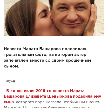
Невеста Марата Башарова поделилась
трогательным фото, на котором актер
запечатлен вместе со своим крошечным
сыном.
#@#
В конце июля 2016-го невеста Марата
Башарова Елизавета Шевыркова подарила ему
, которого пара назвала необычным именем
сына
Марсель. Полгода влюбленные скрывали от