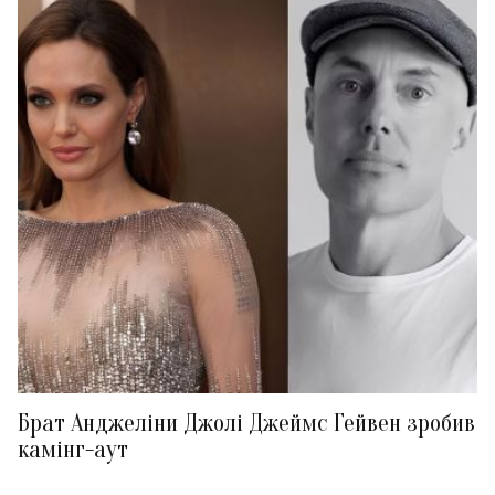
Брат Анджеліни Джолі Джеймс Гейвен зробив
камінг-аут