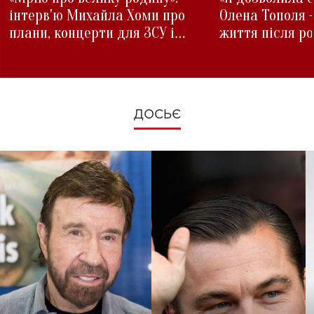
інтерв'ю Михайла Хоми про
Олена Тополя 
плани, концерти для ЗСУ і
життя після р
зміни під час війни
ДОСЬЄ