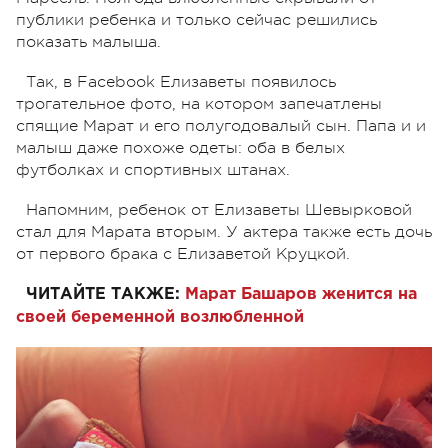
публики ребенка и только сейчас решились
показать малыша.
Так, в Facebook Елизаветы появилось
трогательное фото, на котором запечатлены
спящие Марат и его полугодовалый сын. Папа и и
малыш даже похоже одеты: оба в белых
футболках и спортивных штанах.
Напомним, ребенок от Елизаветы Шевырковой
стал для Марата вторым. У актера также есть дочь
от первого брака с Елизаветой Круцкой.
ЧИТАЙТЕ ТАКЖЕ:
Марат Башаров женится на
своей беременной возлюбленной