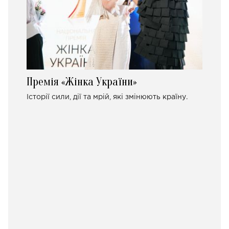
Премія «Жінка України»
Історії сили, дії та мрій, які змінюють країну.