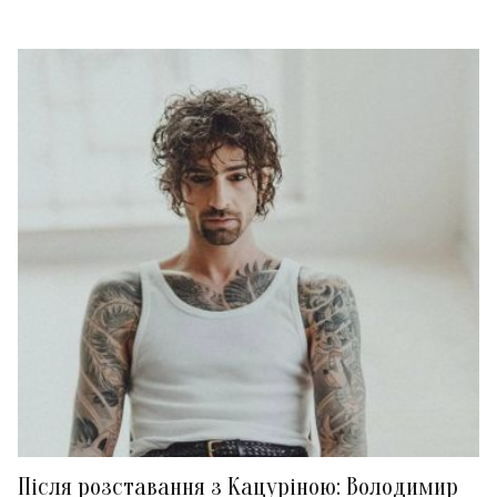
Після розставання з Кацуріною: Володимир