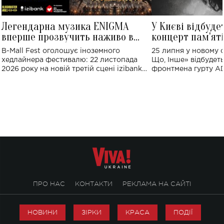
Легендарна музика ENIGMA
У Києві відбуде
вперше прозвучить наживо в
концерт пам'ят
Україні: де відбудеться концерт
Клименка: понад
B-Mall Fest оголошує іноземного
25 липня у новому o
виконають пісн
хедлайнера фестивалю: 22 листопада
Що, Інше» відбудеть
2026 року на новій третій сцені izibank
фронтмена гурту A
stage відбудеться українська прем'єра
Клименка. Це буде 
ENIGMA VOICES' ORIGINAL LIVE SHOW.
вечір, присвячений 
творчість стала си
справжньої любові д
ПРО НАС
КОНТАКТИ
РЕКЛАМА НА САЙТІ
НОВИНИ
ЗІРКИ
КРАСА
ПОДІЇ