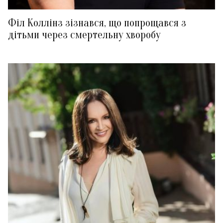
Філ Коллінз зізнався, що попрощався з
дітьми через смертельну хворобу