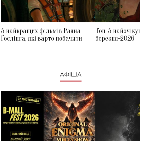
5 найкращих фільмів Раяна
Топ-5 найочіку
Ґослінга, які варто побачити
березня-2026
АФІША