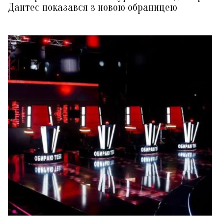
Дантес показався з новою обраницею