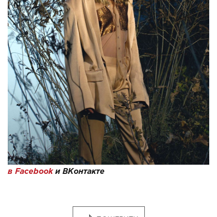
Фото: Таню Муиньо, Ярослав Бугаев
Следите за нашими новостями в соцсетях:
Viva!
в Facebook
и
ВКонтакте