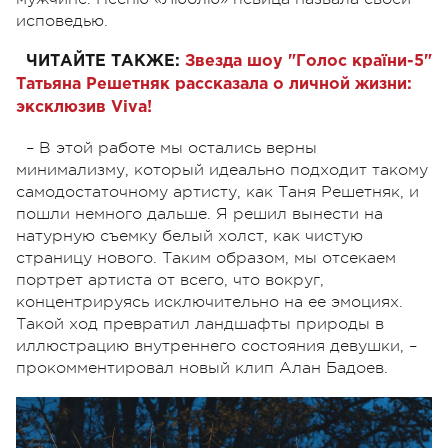
исповедью.
ЧИТАЙТЕ ТАКЖЕ:
Звезда шоу "Голос країни-5"
Татьяна Решетняк рассказала о личной жизни:
эксклюзив Viva!
– В этой работе мы остались верны
минимализму, который идеально подходит такому
самодостаточному артисту, как Таня Решетняк, и
пошли немного дальше. Я решил вынести на
натурную съемку белый холст, как чистую
страницу нового. Таким образом, мы отсекаем
портрет артиста от всего, что вокруг,
концентрируясь исключительно на ее эмоциях.
Такой ход превратил ландшафты природы в
иллюстрацию внутреннего состояния девушки, –
прокомментировал новый клип Алан Бадоев.