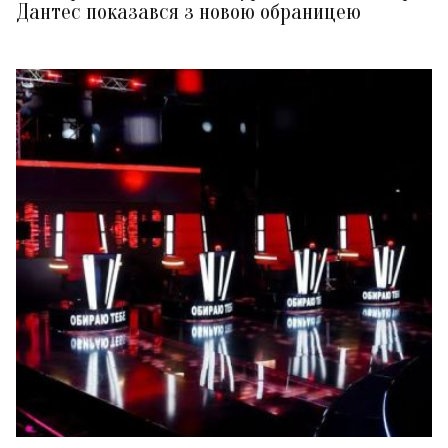
Дантес показався з новою обраницею