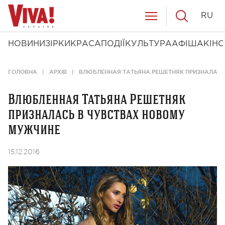
RU
НОВИНИ
ЗІРКИ
КРАСА
ПОДІЇ
КУЛЬТУРА
АФІША
КІНО
ГОЛОВНА
АРХІВ
ВЛЮБЛЕННАЯ ТАТЬЯНА РЕШЕТНЯК ПРИЗНАЛАСЬ
Влюбленная Татьяна Решетняк
призналась в чувствах новому
мужчине
15.12.2016