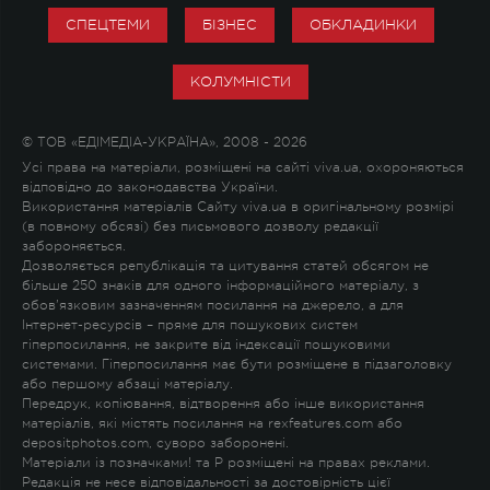
СПЕЦТЕМИ
БІЗНЕС
ОБКЛАДИНКИ
КОЛУМНІСТИ
© ТОВ «ЕДІМЕДІА-УКРАЇНА», 2008 - 2026
Усі права на матеріали, розміщені на сайті viva.ua, охороняються
відповідно до законодавства України.
Використання матеріалів Сайту viva.ua в оригінальному розмірі
(в повному обсязі) без письмового дозволу редакції
забороняється.
Дозволяється републікація та цитування статей обсягом не
більше 250 знаків для одного інформаційного матеріалу, з
обов'язковим зазначенням посилання на джерело, а для
Інтернет-ресурсів – пряме для пошукових систем
гіперпосилання, не закрите від індексації пошуковими
системами. Гіперпосилання має бути розміщене в підзаголовку
або першому абзаці матеріалу.
Передрук, копіювання, відтворення або інше використання
матеріалів, які містять посилання на rexfeatures.com або
depositphotos.com, суворо заборонені.
Матеріали із позначками
!
та
P
розміщені на правах реклами.
Редакція не несе відповідальності за достовірність цієї