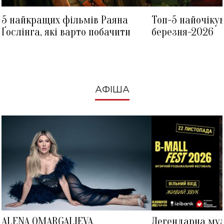
5 найкращих фільмів Раяна
Топ-5 найочіку
Ґослінга, які варто побачити
березня-2026
АФІША
ALENA OMARGALIEVA
Легендарна му