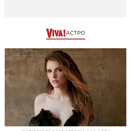
АСТРО