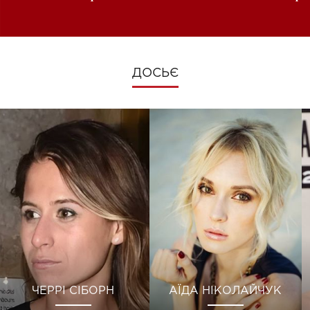
зміни під час війни
ДОСЬЄ
ЧЕРРІ СІБОРН
АЇДА НІКОЛАЙЧУК