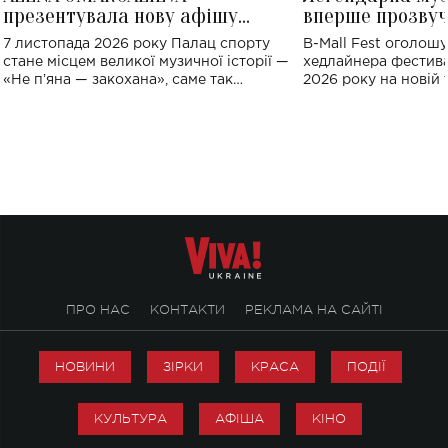
презентувала нову афішу
вперше прозвуч
великого концерту в Палаці
Україні: де від
7 листопада 2026 року Палац спорту
B-Mall Fest оголош
спорту
стане місцем великої музичної історії —
хедлайнера фестива
«Не пʼяна — закохана», саме так
2026 року на новій т
символічно названо майбутній концерт
stage відбудеться у
ALENA OMARGALIEVA.
ENIGMA VOICES' OR
ПРО НАС
КОНТАКТИ
РЕКЛАМА НА САЙТІ
НОВИНИ
ЗІРКИ
КРАСА
ПОДІЇ
КУЛЬТУРА
АФІША
КІНО