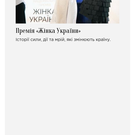
Премія «Жінка України»
Історії сили, дії та мрій, які змінюють країну.