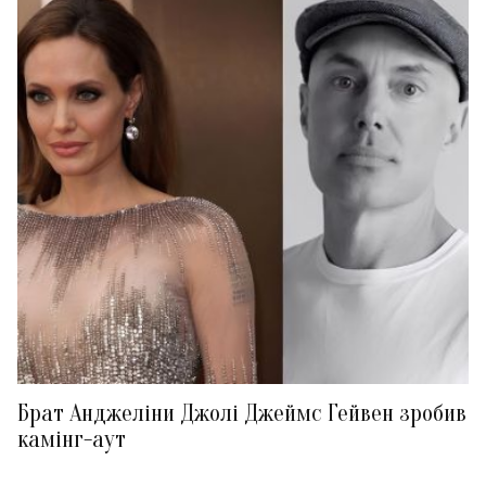
Брат Анджеліни Джолі Джеймс Гейвен зробив
камінг-аут