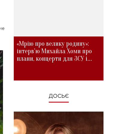
ие
,
«Мрію про велику родину»:
інтерв'ю Михайла Хоми про
плани, концерти для ЗСУ і
зміни під час війни
ДОСЬЄ