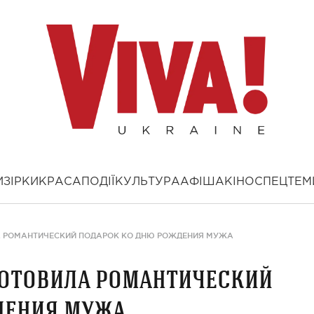
И
ЗІРКИ
КРАСА
ПОДІЇ
КУЛЬТУРА
АФІША
КІНО
СПЕЦТЕМ
А РОМАНТИЧЕСКИЙ ПОДАРОК КО ДНЮ РОЖДЕНИЯ МУЖА
готовила романтический
дения мужа