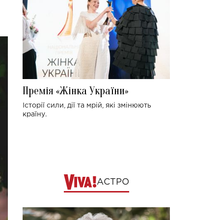
Премія «Жінка України»
Історії сили, дії та мрій, які змінюють
країну.
АСТРО