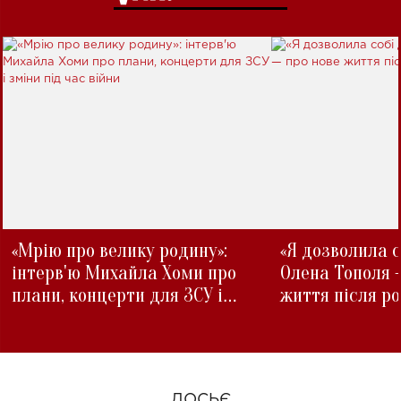
«Мрію про велику родину»:
«Я дозволила с
інтерв'ю Михайла Хоми про
Олена Тополя 
плани, концерти для ЗСУ і
життя після р
зміни під час війни
ДОСЬЄ