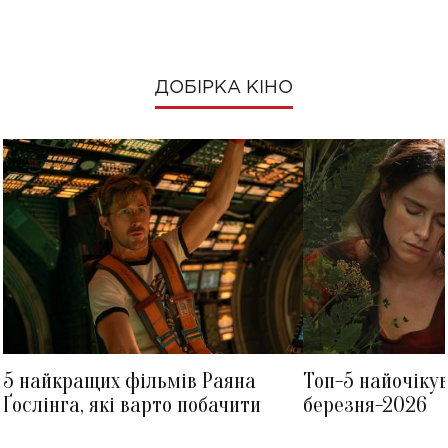
ДОБІРКА КІНО
5 найкращих фільмів Раяна
Топ-5 найочіку
Ґослінга, які варто побачити
березня-2026