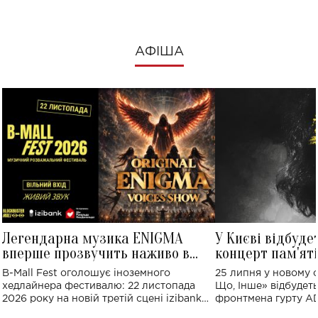
АФІША
Легендарна музика ENIGMA
У Києві відбуде
вперше прозвучить наживо в
концерт пам'ят
Україні: де відбудеться концерт
Клименка: понад
B-Mall Fest оголошує іноземного
25 липня у новому o
виконають пісн
хедлайнера фестивалю: 22 листопада
Що, Інше» відбудеть
2026 року на новій третій сцені izibank
фронтмена гурту A
stage відбудеться українська прем'єра
Клименка. Це буде 