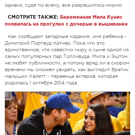
однако, судя по всему, все разрешилось мирно.
СМОТРИТЕ ТАКЖЕ:
Беременная Мила Кунис
появилась на прогулке с дочерью в вышиванке
Как сообщают западные издания, имя ребенка -
Димитрий Портвуд Катчер. Пока что это
единственное, что известно миру о сыне одной из
самых популярных пар Голливуда. Мила и Эштон
не любят публичности, а потому вряд ли в скором
времени мы сможем увидеть, как выглядит братик
малышки Уайетт - первенца актеров, которая
родилась 1 октября 2014 года.