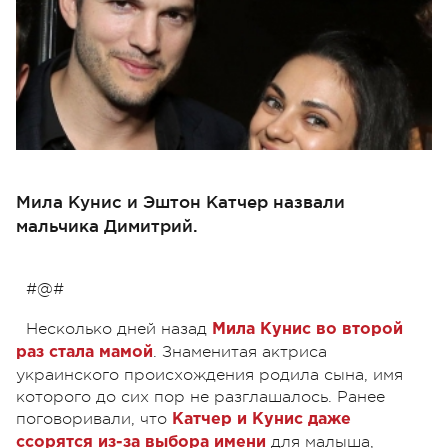
Мила Кунис и Эштон Катчер назвали
мальчика Димитрий.
#@#
Несколько дней назад
Мила Кунис
во второй
. Знаменитая актриса
раз стала мамой
украинского происхождения родила сына, имя
которого до сих пор не разглашалось. Ранее
поговоривали, что
Катчер и Кунис даже
для малыша,
ссорятся из-за выбора имени