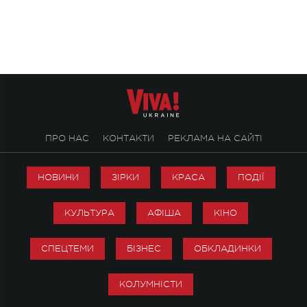
ENIGMA VOICES' ORIGINAL LIVE SHOW.
вечір, присвячений 
творчість стала си
справжньої любові д
ПРО НАС
КОНТАКТИ
РЕКЛАМА НА САЙТІ
НОВИНИ
ЗІРКИ
КРАСА
ПОДІЇ
КУЛЬТУРА
АФІША
КІНО
СПЕЦТЕМИ
БІЗНЕС
ОБКЛАДИНКИ
КОЛУМНІСТИ