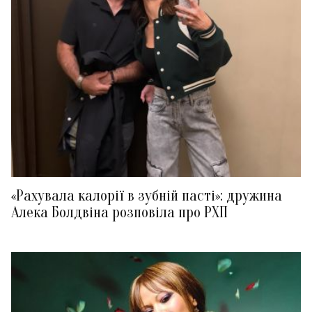
«Рахувала калорії в зубній пасті»: дружина
Алека Болдвіна розповіла про РХП