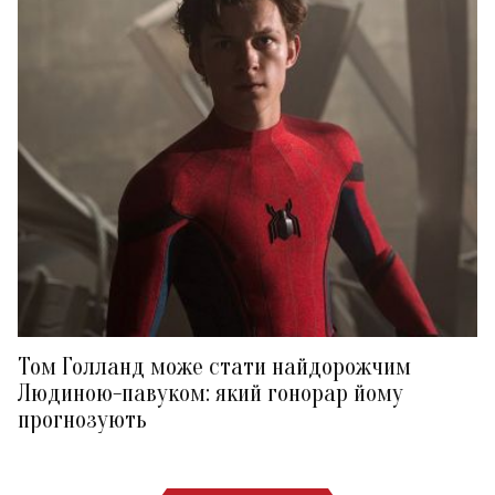
Том Голланд може стати найдорожчим
Людиною-павуком: який гонорар йому
прогнозують