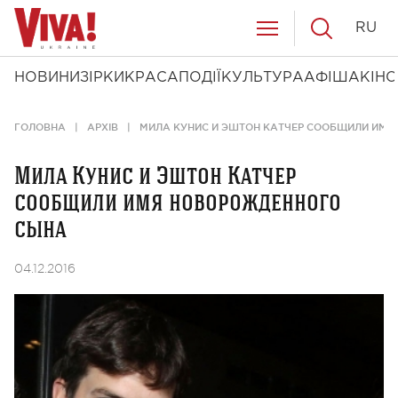
RU
НОВИНИ
ЗІРКИ
КРАСА
ПОДІЇ
КУЛЬТУРА
АФІША
КІНО
ГОЛОВНА
АРХІВ
МИЛА КУНИС И ЭШТОН КАТЧЕР СООБЩИЛИ ИМ
Мила Кунис и Эштон Катчер
сообщили имя новорожденного
сына
04.12.2016