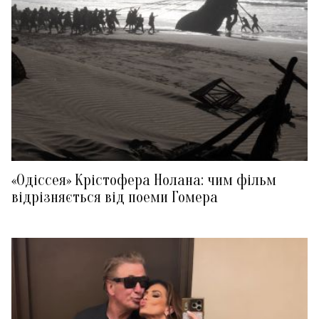
«Одіссея» Крістофера Нолана: чим фільм
відрізняється від поеми Гомера