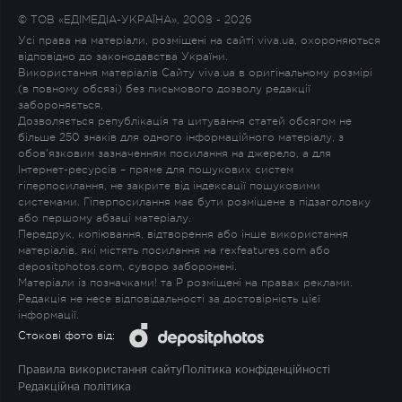
© ТОВ «ЕДІМЕДІА-УКРАЇНА», 2008 - 2026
Усі права на матеріали, розміщені на сайті viva.ua, охороняються
відповідно до законодавства України.
Використання матеріалів Сайту viva.ua в оригінальному розмірі
(в повному обсязі) без письмового дозволу редакції
забороняється.
Дозволяється републікація та цитування статей обсягом не
більше 250 знаків для одного інформаційного матеріалу, з
обов'язковим зазначенням посилання на джерело, а для
Інтернет-ресурсів – пряме для пошукових систем
гіперпосилання, не закрите від індексації пошуковими
системами. Гіперпосилання має бути розміщене в підзаголовку
або першому абзаці матеріалу.
Передрук, копіювання, відтворення або інше використання
матеріалів, які містять посилання на rexfeatures.com або
depositphotos.com, суворо заборонені.
Матеріали із позначками
!
та
P
розміщені на правах реклами.
Редакція не несе відповідальності за достовірність цієї
інформації.
Стокові фото від:
Правила використання сайту
Політика конфіденційності
Редакційна політика