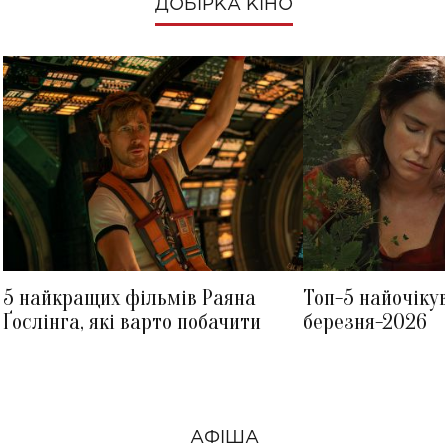
ДОБІРКА КІНО
5 найкращих фільмів Раяна
Топ-5 найочіку
Ґослінга, які варто побачити
березня-2026
АФІША