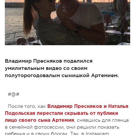
Владимир Пресняков поделился
умилительным видео со своим
полуторогодовалым сынишкой Артемием.
#@#
После того, как
Владимир Пресняков и Наталья
Подольская перестали скрывать от публики
, снявшись для глянца
лицо своего сына Артемия
в семейной фотосессии, они решили показать
ребенка и в своих блогах. Так, в Instagram