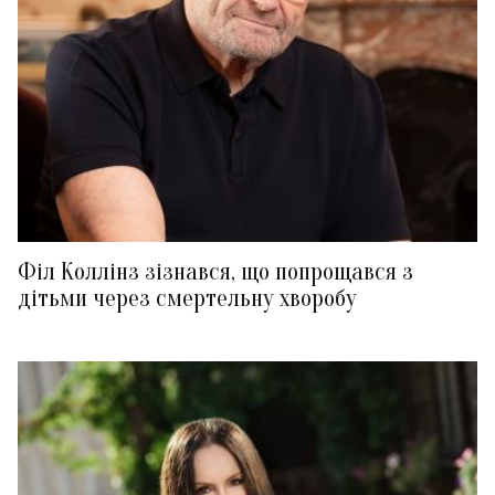
Філ Коллінз зізнався, що попрощався з
дітьми через смертельну хворобу