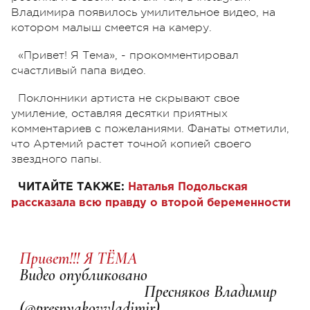
Владимира появилось умилительное видео, на
котором малыш смеется на камеру.
«Привет! Я Тема», - прокомментировал
счастливый папа видео.
Поклонники артиста не скрывают свое
умиление, оставляя десятки приятных
комментариев с пожеланиями. Фанаты отметили,
что Артемий растет точной копией своего
звездного папы.
ЧИТАЙТЕ ТАКЖЕ:
Наталья Подольская
рассказала всю правду о второй беременности
Привет!!! Я ТЁМА
Видео опубликовано
⠀⠀⠀⠀⠀⠀⠀⠀⠀⠀Пресняков Владимир
(@presnyakovvladimir)