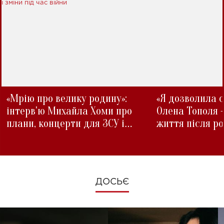
«Мрію про велику родину»:
«Я дозволила с
інтерв'ю Михайла Хоми про
Олена Тополя 
плани, концерти для ЗСУ і
життя після р
зміни під час війни
ДОСЬЄ