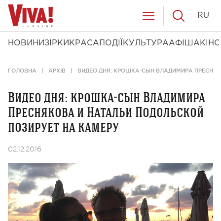
RU
НОВИНИ
ЗІРКИ
КРАСА
ПОДІЇ
КУЛЬТУРА
АФІША
КІНО
ГОЛОВНА
АРХІВ
ВИДЕО ДНЯ: КРОШКА-СЫН ВЛАДИМИРА ПРЕСНЯК
Видео дня: крошка-сын Владимира
Преснякова и Натальи Подольской
позирует на камеру
02.12.2016