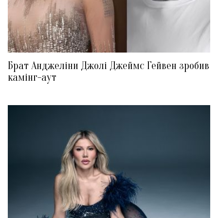
Брат Анджеліни Джолі Джеймс Гейвен зробив
камінг-аут