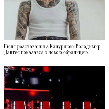
Після розставання з Кацуріною: Володимир
Дантес показався з новою обраницею