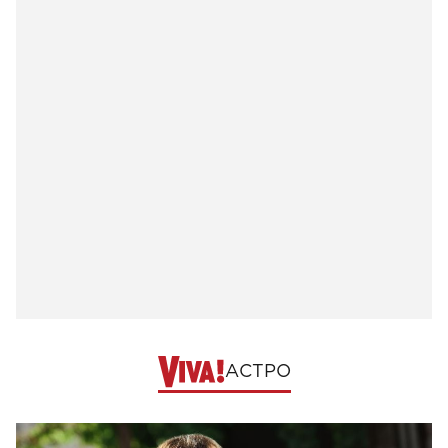
АСТРО