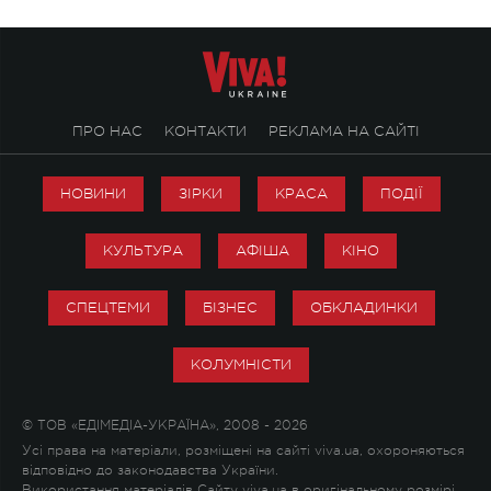
ПРО НАС
КОНТАКТИ
РЕКЛАМА НА САЙТІ
НОВИНИ
ЗІРКИ
КРАСА
ПОДІЇ
КУЛЬТУРА
АФІША
КІНО
СПЕЦТЕМИ
БІЗНЕС
ОБКЛАДИНКИ
КОЛУМНІСТИ
© ТОВ «ЕДІМЕДІА-УКРАЇНА», 2008 - 2026
Усі права на матеріали, розміщені на сайті viva.ua, охороняються
відповідно до законодавства України.
Використання матеріалів Сайту viva.ua в оригінальному розмірі