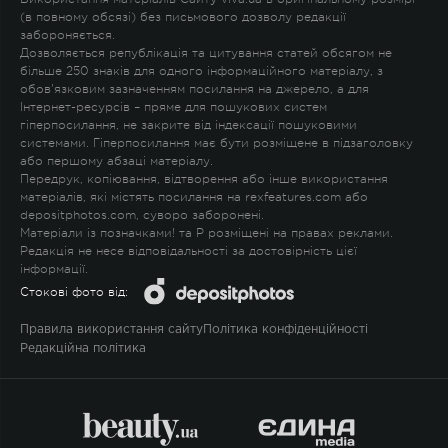
(в повному обсязі) без письмового дозволу редакції
забороняється.
Дозволяється републікація та цитування статей обсягом не
більше 250 знаків для одного інформаційного матеріалу, з
обов'язковим зазначенням посилання на джерело, а для
Інтернет-ресурсів – пряме для пошукових систем
гіперпосилання, не закрите від індексації пошуковими
системами. Гіперпосилання має бути розміщене в підзаголовку
або першому абзаці матеріалу.
Передрук, копіювання, відтворення або інше використання
матеріалів, які містять посилання на rexfeatures.com або
depositphotos.com, суворо заборонені.
Матеріали із позначками
!
та
P
розміщені на правах реклами.
Редакція не несе відповідальності за достовірність цієї
інформації.
Стокові фото від:
Правила використання сайту
Політика конфіденційності
Редакційна політика