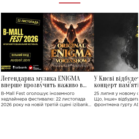
Легендарна музика ENIGMA
У Києві відбуде
вперше прозвучить наживо в
концерт пам'ят
Україні: де відбудеться концерт
Клименка: понад
B-Mall Fest оголошує іноземного
25 липня у новому o
виконають пісн
хедлайнера фестивалю: 22 листопада
Що, Інше» відбудеть
2026 року на новій третій сцені izibank
фронтмена гурту A
stage відбудеться українська прем'єра
Клименка. Це буде 
ENIGMA VOICES' ORIGINAL LIVE SHOW.
вечір, присвячений 
творчість стала си
справжньої любові д