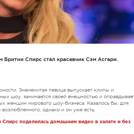
 Бритни Спирс стал красавчик Сэм Асгари.
ности. Знаменитая певица выпускает клипы и
чных шоу, занимается своей внешностью и оправдывае
ых женщин мирового шоу-бизнеса. Казалось бы, для
 возлюбленного, однако и он уже есть.
и Спирс поделилась домашним видео в халате и без