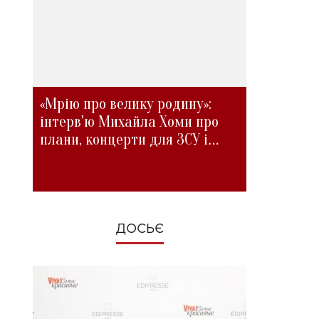
«Мрію про велику родину»:
інтерв'ю Михайла Хоми про
плани, концерти для ЗСУ і
зміни під час війни
ДОСЬЄ