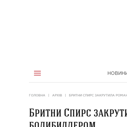
НОВИН
ГОЛОВНА
АРХІВ
БРИТНИ СПИРС ЗАКРУТИЛА РОМА
Бритни Спирс закрут
бодибилдером