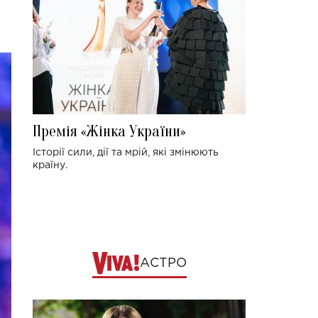
Премія «Жінка України»
Історії сили, дії та мрій, які змінюють
країну.
АСТРО