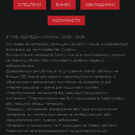
СПЕЦТЕМИ
БІЗНЕС
ОБКЛАДИНКИ
КОЛУМНІСТИ
© ТОВ «ЕДІМЕДІА-УКРАЇНА», 2008 - 2026
Усі права на матеріали, розміщені на сайті viva.ua, охороняються
відповідно до законодавства України.
Використання матеріалів Сайту viva.ua в оригінальному розмірі
(в повному обсязі) без письмового дозволу редакції
забороняється.
Дозволяється републікація та цитування статей обсягом не
більше 250 знаків для одного інформаційного матеріалу, з
обов'язковим зазначенням посилання на джерело, а для
Інтернет-ресурсів – пряме для пошукових систем
гіперпосилання, не закрите від індексації пошуковими
системами. Гіперпосилання має бути розміщене в підзаголовку
або першому абзаці матеріалу.
Передрук, копіювання, відтворення або інше використання
матеріалів, які містять посилання на rexfeatures.com або
depositphotos.com, суворо заборонені.
Матеріали із позначками
!
та
P
розміщені на правах реклами.
Редакція не несе відповідальності за достовірність цієї