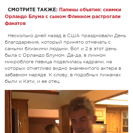
СМОТРИТЕ ТАКЖЕ:
Папины объятия: снимки
Орландо Блума с сыном Флинном растрогали
фанатов
Несколько дней назад в США праздновали День
благодарения, который принято отмечать с
самыми близкими людьми. Вот и 2 в этот день
была с Орландо Блумом. Да-да, в личном
микроблоге певица поделилась кадрами, на
которых отчетливо видно знаменитого актера в
забавном наряде. К слову, в подобных пижамах
были и Кэти, и ее отец.