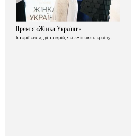
Премія «Жінка України»
Історії сили, дії та мрій, які змінюють країну.