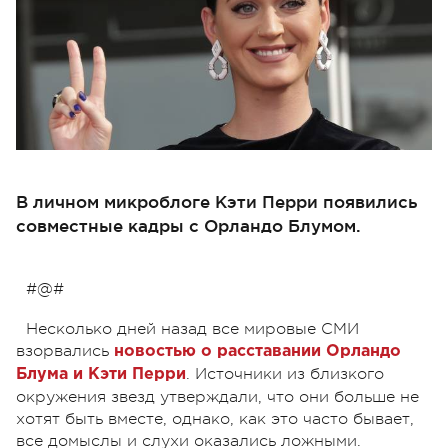
В личном микроблоге Кэти Перри появились
совместные кадры с Орландо Блумом.
#@#
Несколько дней назад все мировые СМИ
взорвались
новостью о расставании Орландо
. Источники из близкого
Блума и Кэти Перри
окружения звезд утверждали, что они больше не
хотят быть вместе, однако, как это часто бывает,
все домыслы и слухи оказались ложными.