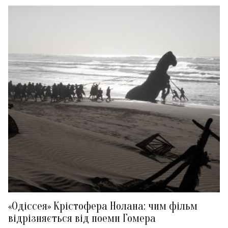
«Одіссея» Крістофера Нолана: чим фільм
відрізняється від поеми Гомера