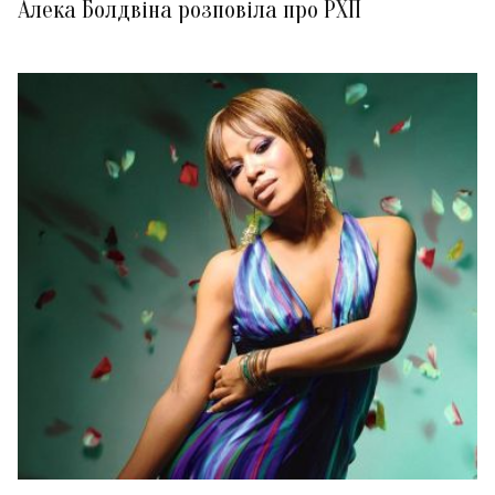
Алека Болдвіна розповіла про РХП