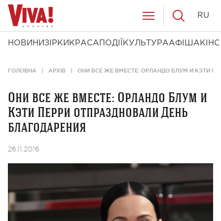
RU
НОВИНИ
ЗІРКИ
КРАСА
ПОДІЇ
КУЛЬТУРА
АФІША
КІНО
ГОЛОВНА
АРХІВ
ОНИ ВСЕ ЖЕ ВМЕСТЕ: ОРЛАНДО БЛУМ И КЭТИ П
Они все же вместе: Орландо Блум и
Кэти Перри отпраздновали День
благодарения
26.11.2016