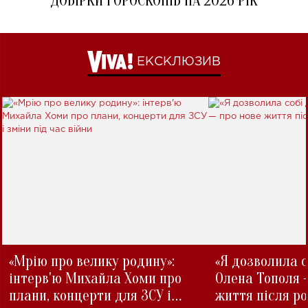
ДОБІРКИ ГОРОСКОПІВ НА 2026 РІК
ЕКСКЛЮЗИВ
«Мрію про велику родину»:
«Я дозволила с
інтерв'ю Михайла Хоми про
Олена Тополя 
плани, концерти для ЗСУ і
життя після р