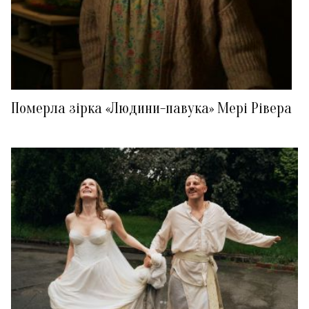
Померла зірка «Людини-павука» Мері Рівера