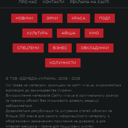
ПРО НАС
КОНТАКТИ
РЕКЛАМА НА САЙТІ
НОВИНИ
ЗІРКИ
КРАСА
ПОДІЇ
КУЛЬТУРА
АФІША
КІНО
СПЕЦТЕМИ
БІЗНЕС
ОБКЛАДИНКИ
КОЛУМНІСТИ
© ТОВ «ЕДІМЕДІА-УКРАЇНА», 2008 - 2026
Усі права на матеріали, розміщені на сайті viva.ua, охороняються
відповідно до законодавства України.
Використання матеріалів Сайту viva.ua в оригінальному розмірі
(в повному обсязі) без письмового дозволу редакції
забороняється.
Дозволяється републікація та цитування статей обсягом не
більше 250 знаків для одного інформаційного матеріалу, з
обов'язковим зазначенням посилання на джерело, а для
Інтернет-ресурсів – пряме для пошукових систем