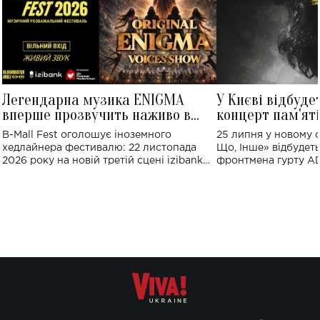
Легендарна музика ENIGMA
У Києві відбуде
вперше прозвучить наживо в
концерт пам'ят
Україні: де відбудеться концерт
Клименка: понад
B-Mall Fest оголошує іноземного
25 липня у новому o
виконають пісн
хедлайнера фестивалю: 22 листопада
Що, Інше» відбудеть
2026 року на новій третій сцені izibank
фронтмена гурту A
stage відбудеться українська прем'єра
Клименка. Це буде 
ENIGMA VOICES' ORIGINAL LIVE SHOW.
вечір, присвячений 
творчість стала си
справжньої любові д