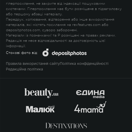
гіперпосилання, не закрите від індексації пошуковими
системами. Гіперпосилання має бути розміщене в підзаголовку
або першому абзаці матеріалу.
Передрук, копіювання, відтворення або інше використання
матеріалів, які містять посилання на rexfeatures.com або
depositphotos.com, суворо заборонені.
Матеріали із позначками
!
та
P
розміщені на правах реклами.
Редакція не несе відповідальності за достовірність цієї
інформації.
Стокові фото від:
Правила використання сайту
Політика конфіденційності
Редакційна політика