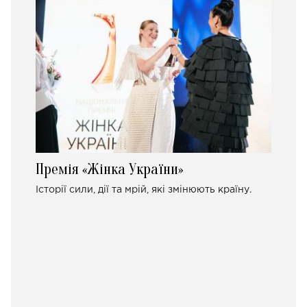
Премія «Жінка України»
Історії сили, дії та мрій, які змінюють країну.