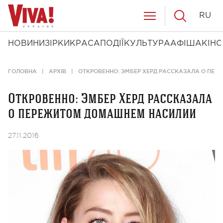
RU
НОВИНИ
ЗІРКИ
КРАСА
ПОДІЇ
КУЛЬТУРА
АФІША
КІНО
ГОЛОВНА
АРХІВ
ОТКРОВЕННО: ЭМБЕР ХЕРД РАССКАЗАЛА О ПЕ
Откровенно: Эмбер Херд рассказала
о пережитом домашнем насилии
27.11.2016