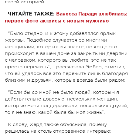
своей историей.
ЧИТАЙТЕ ТАКЖЕ:
Ванесса Паради влюбилась:
первое фото актрисы с новым мужчино
"Было стыдно, и к этому добавлялся ярлык
жертвы. Подобное случается со многими
женщинами, которых вы знаете, но когда это
происходит в вашем доме за закрытыми дверями
с человеком, которого вы любите, это не так
просто пережить", - рассказала Эмбер, отметив,
что ей удалось все это пережить лишь благодаря
близким и друзьям, которые всегда были рядом:
"Если бы со мной не было людей, которым я
действительно доверяю, нескольких женщин,
которые меня поддерживали, нескольких друзей,
то я не знаю, какой была бы моя жизнь".
К слову, Херд также объяснила, почему
решилась на столь откровенное интервью: