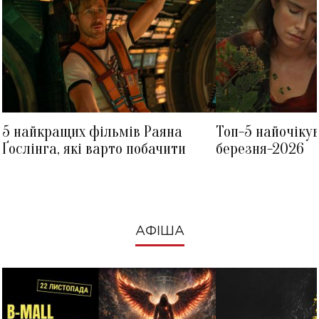
5 найкращих фільмів Раяна
Топ-5 найочіку
Ґослінга, які варто побачити
березня-2026
АФІША