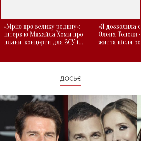
«Мрію про велику родину»:
«Я дозволила с
інтерв'ю Михайла Хоми про
Олена Тополя 
плани, концерти для ЗСУ і
життя після р
зміни під час війни
ДОСЬЄ