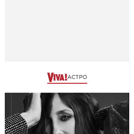
АСТРО