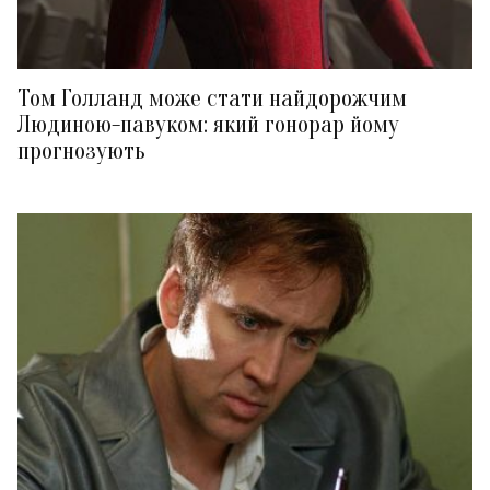
Том Голланд може стати найдорожчим
Людиною-павуком: який гонорар йому
прогнозують