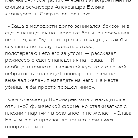
Как выяснилось, ролик — всего лишь фрагмент из
фильма режиссера Александра Беляка
«Конкурсант. Смертоносное шоу».
«Саша в молодости долго занимался боксом и в
сцене нападения на парковке больше переживал
не о том, как будет смотреться в кадре, а как бы
случайно не нокаутировать актера,
подстерегающего его за углом, — рассказал
режиссер о сцене нападения на певца. — И
вообще, в темноте, в кожаной куртке и с легкой
небритостью на лице Пономарев совсем не
вызывал желания нападать на него. На месте
убийцы я бы просто прошел мимо».
Сам Александр Пономарев хоть и находится в
отличной физической форме, но сталкиваться с
плохими парнями в реальности не желает. «Слава
Богу, что это произошло только в фильме», —
говорит артист.