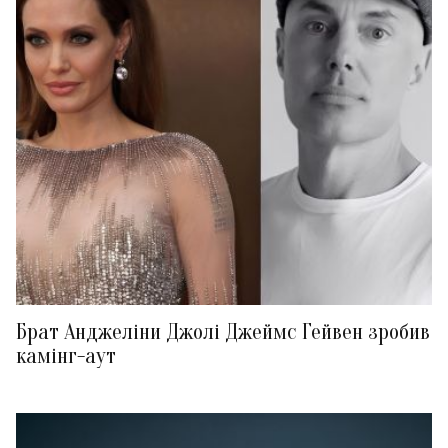
Брат Анджеліни Джолі Джеймс Гейвен зробив
камінг-аут