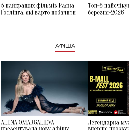
5 найкращих фільмів Раяна
Топ-5 найочіку
Ґослінга, які варто побачити
березня-2026
АФІША
ALENA OMARGALIEVA
Легендарна му
презентувала нову афішу
вперше прозвуч