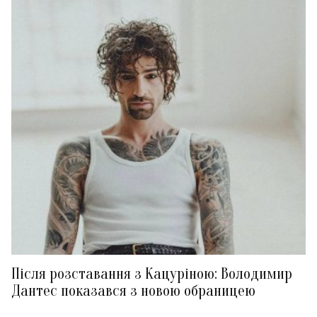
Після розставання з Кацуріною: Володимир
Дантес показався з новою обраницею