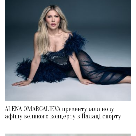
ALENA OMARGALIEVA презентувала нову
афішу великого концерту в Палаці спорту