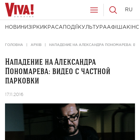
RU
НОВИНИ
ЗІРКИ
КРАСА
ПОДІЇ
КУЛЬТУРА
АФІША
КІНО
ГОЛОВНА
АРХІВ
НАПАДЕНИЕ НА АЛЕКСАНДРА ПОНОМАРЕВА: ВИ
Нападение на Александра
Пономарева: видео с частной
парковки
17.11.2016