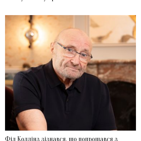
Філ Коллінз зізнався, що попрощався з