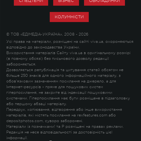
СПЕЦТЕМИ
БІЗНЕС
ОБКЛАДИНКИ
КОЛУМНІСТИ
© ТОВ «ЕДІМЕДІА-УКРАЇНА», 2008 - 2026
Усі права на матеріали, розміщені на сайті viva.ua, охороняються
відповідно до законодавства України.
Використання матеріалів Сайту viva.ua в оригінальному розмірі
(в повному обсязі) без письмового дозволу редакції
забороняється.
Дозволяється републікація та цитування статей обсягом не
більше 250 знаків для одного інформаційного матеріалу, з
обов'язковим зазначенням посилання на джерело, а для
Інтернет-ресурсів – пряме для пошукових систем
гіперпосилання, не закрите від індексації пошуковими
системами. Гіперпосилання має бути розміщене в підзаголовку
або першому абзаці матеріалу.
Передрук, копіювання, відтворення або інше використання
матеріалів, які містять посилання на rexfeatures.com або
depositphotos.com, суворо заборонені.
Матеріали із позначками
!
та
P
розміщені на правах реклами.
Редакція не несе відповідальності за достовірність цієї
інформації.