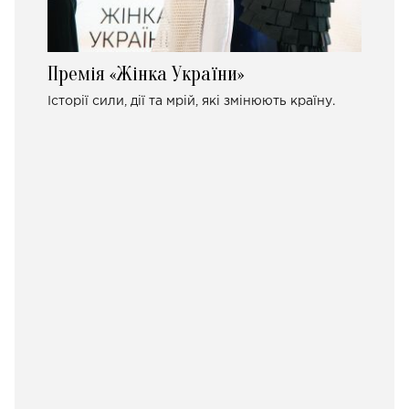
Премія «Жінка України»
Історії сили, дії та мрій, які змінюють країну.