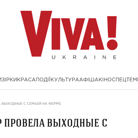
И
ЗІРКИ
КРАСА
ПОДІЇ
КУЛЬТУРА
АФІША
КІНО
СПЕЦТЕМ
А ВЫХОДНЫЕ С СЕМЬЕЙ НА ФЕРМЕ
р провела выходные с