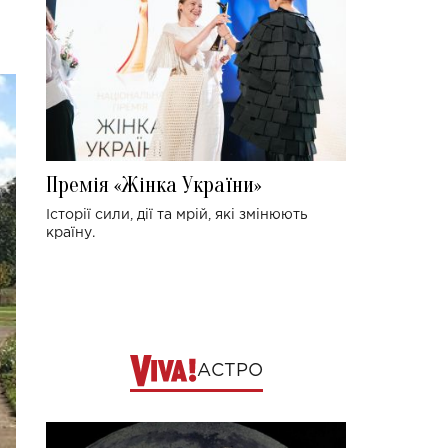
Премія «Жінка України»
Історії сили, дії та мрій, які змінюють
країну.
АСТРО