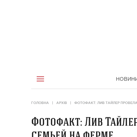
НОВИН
ГОЛОВНА
АРХІВ
ФОТОФАКТ: ЛИВ ТАЙЛЕР ПРОВЕЛ
Фотофакт: Лив Тайле
семьей на ферме