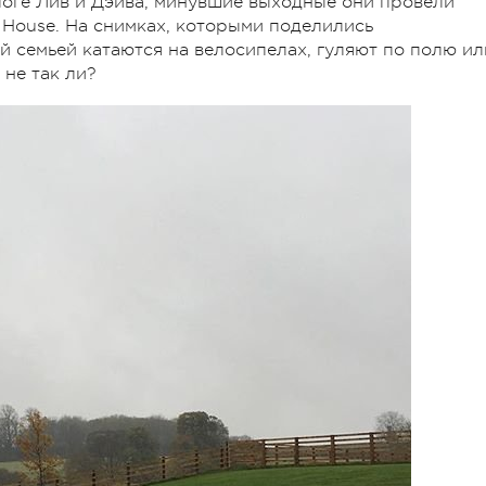
оге Лив и Дэйва, минувшие выходные они провели
 House. На снимках, которыми поделились
ей семьей катаются на велосипелах, гуляют по полю ил
 не так ли?