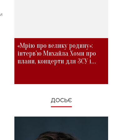
и
«Мрію про велику родину»:
інтерв'ю Михайла Хоми про
плани, концерти для ЗСУ і
зміни під час війни
ДОСЬЄ