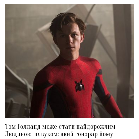
Том Голланд може стати найдорожчим
Людиною-павуком: який гонорар йому