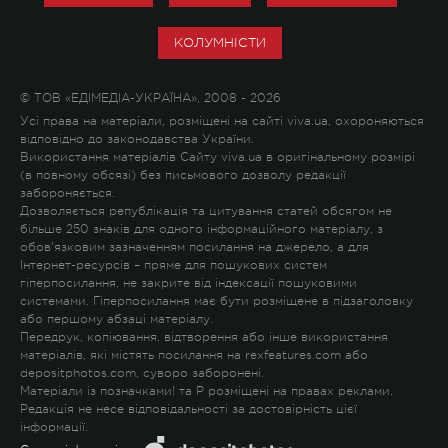
КОЛУМНІСТИ
© ТОВ «ЕДІМЕДІА-УКРАЇНА», 2008 - 2026
Усі права на матеріали, розміщені на сайті viva.ua, охороняються
відповідно до законодавства України.
Використання матеріалів Сайту viva.ua в оригінальному розмірі
(в повному обсязі) без письмового дозволу редакції
забороняється.
Дозволяється републікація та цитування статей обсягом не
більше 250 знаків для одного інформаційного матеріалу, з
обов'язковим зазначенням посилання на джерело, а для
Інтернет-ресурсів – пряме для пошукових систем
гіперпосилання, не закрите від індексації пошуковими
системами. Гіперпосилання має бути розміщене в підзаголовку
або першому абзаці матеріалу.
Передрук, копіювання, відтворення або інше використання
матеріалів, які містять посилання на rexfeatures.com або
depositphotos.com, суворо заборонені.
Матеріали із позначками
!
та
P
розміщені на правах реклами.
Редакція не несе відповідальності за достовірність цієї
інформації.