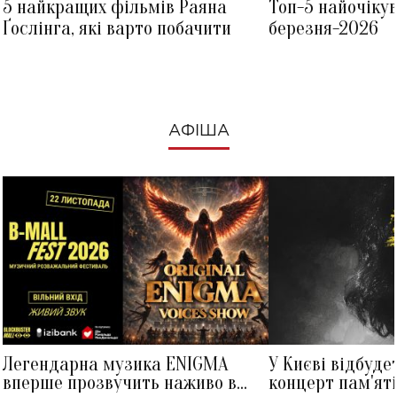
5 найкращих фільмів Раяна
Топ-5 найочіку
Ґослінга, які варто побачити
березня-2026
АФІША
Легендарна музика ENIGMA
У Києві відбуде
вперше прозвучить наживо в
концерт пам'ят