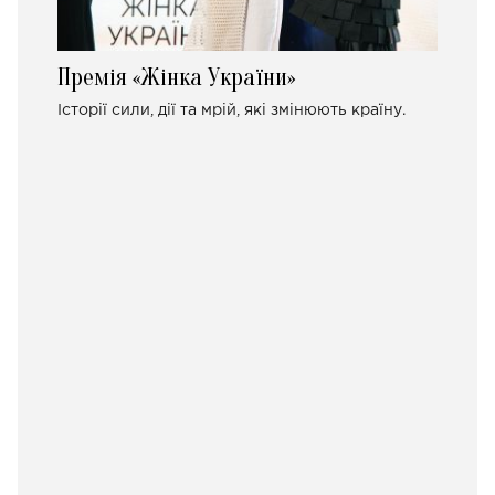
Премія «Жінка України»
Історії сили, дії та мрій, які змінюють країну.