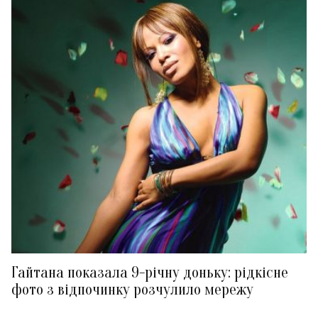
Гайтана показала 9-річну доньку: рідкісне
фото з відпочинку розчулило мережу