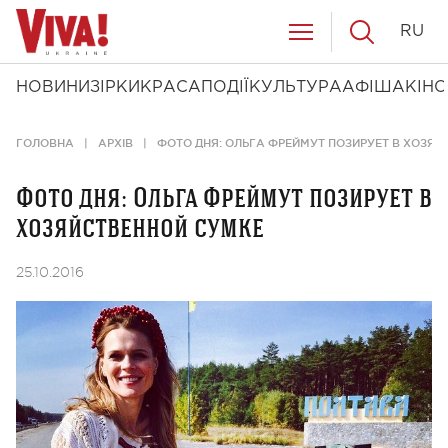
RU
НОВИНИ
ЗІРКИ
КРАСА
ПОДІЇ
КУЛЬТУРА
АФІША
КІНО
ГОЛОВНА
АРХІВ
ФОТО ДНЯ: ОЛЬГА ФРЕЙМУТ ПОЗИРУЕТ В ХОЗЯ
Фото дня: Ольга Фреймут позирует в
хозяйственной сумке
25.10.2016