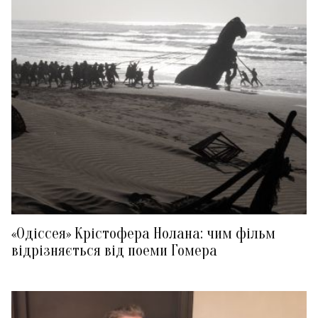
«Одіссея» Крістофера Нолана: чим фільм
відрізняється від поеми Гомера