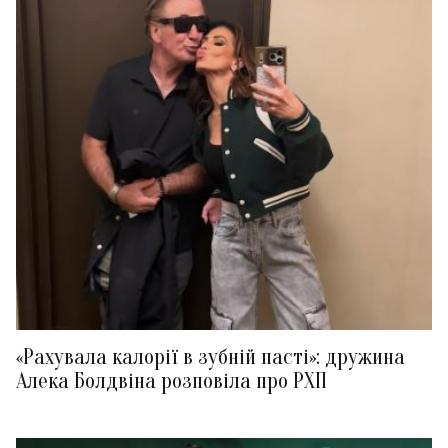
«Рахувала калорії в зубній пасті»: дружина
Алека Болдвіна розповіла про РХП