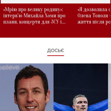
«Мрію про велику родину»:
«Я дозволила с
інтерв'ю Михайла Хоми про
Олена Тополя 
плани, концерти для ЗСУ і
життя після р
зміни під час війни
ДОСЬЄ