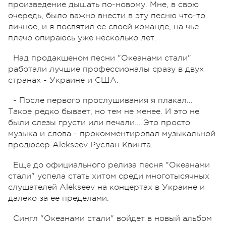
произведение дышать по-новому. Мне, в свою
очередь, было важно внести в эту песню что-то
личное, и я посвятил ее своей команде, на чье
плечо опираюсь уже несколько лет.
Над продакшеном песни "Океанами стали"
работали лучшие профессионалы сразу в двух
странах - Украине и США.
- После первого прослушивания я плакал...
Такое редко бывает, но тем не менее. И это не
были слезы грусти или печали... Это просто
музыка и слова - прокомментировал музыкальной
продюсер Alekseev Руслан Квинта.
Еще до официального релиза песня "Океанами
стали" успела стать хитом среди многотысячных
слушателей Alekseev на концертах в Украине и
далеко за ее пределами.
Сингл "Океанами стали" войдет в новый альбом