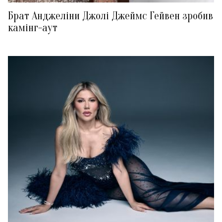
Брат Анджеліни Джолі Джеймс Гейвен зробив
камінг-аут