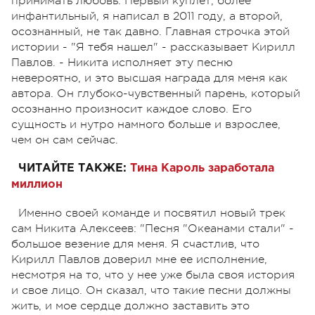
принимать любовь. Первый куплет, более
инфантильный, я написал в 2011 году, а второй,
осознанный, не так давно. Главная строчка этой
истории - "Я тебя нашел" - рассказывает Кирилл
Павлов. - Никита исполняет эту песню
невероятно, и это высшая награда для меня как
автора. Он глубоко-чувственный парень, который
осознанно произносит каждое слово. Его
сущность и нутро намного больше и взрослее,
чем он сам сейчас.
ЧИТАЙТЕ ТАКЖЕ:
Тина Кароль заработала
миллион
Именно своей команде и посвятил новый трек
сам Никита Алексеев: "Песня "Океанами стали" -
большое везение для меня. Я счастлив, что
Кирилл Павлов доверил мне ее исполнение,
несмотря на то, что у нее уже была своя история
и свое лицо. Он сказал, что такие песни должны
жить, и мое сердце должно заставить это