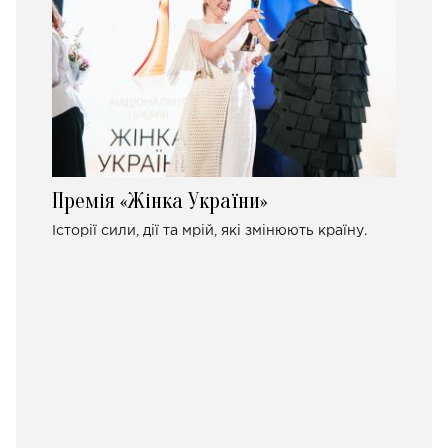
Премія «Жінка України»
Історії сили, дії та мрій, які змінюють країну.