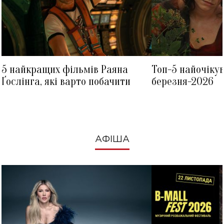
5 найкращих фільмів Раяна
Топ-5 найочіку
Ґослінга, які варто побачити
березня-2026
АФІША