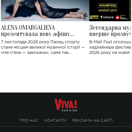
ALENA OMARGALIEVA
Легендарна му
презентувала нову афішу
вперше прозвуч
великого концерту в Палаці
Україні: де від
7 листопада 2026 року Палац спорту
B-Mall Fest оголош
спорту
стане місцем великої музичної історії —
хедлайнера фестива
«Не пʼяна — закохана», саме так
2026 року на новій т
символічно названо майбутній концерт
stage відбудеться у
ALENA OMARGALIEVA.
ENIGMA VOICES' OR
ПРО НАС
КОНТАКТИ
РЕКЛАМА НА САЙТІ