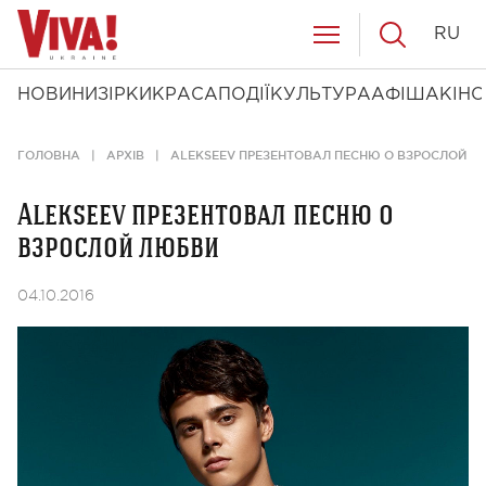
RU
НОВИНИ
ЗІРКИ
КРАСА
ПОДІЇ
КУЛЬТУРА
АФІША
КІНО
ГОЛОВНА
АРХІВ
ALEKSEEV ПРЕЗЕНТОВАЛ ПЕСНЮ О ВЗРОСЛОЙ Л
Alekseev презентовал песню о
взрослой любви
04.10.2016