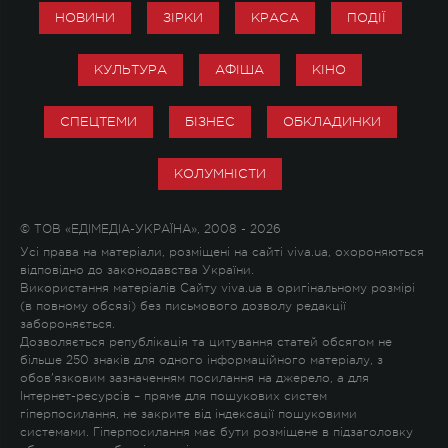
НОВИНИ
ЗІРКИ
КРАСА
ПОДІЇ
КУЛЬТУРА
АФІША
КІНО
СПЕЦТЕМИ
БІЗНЕС
ОБКЛАДИНКИ
КОЛУМНІСТИ
© ТОВ «ЕДІМЕДІА-УКРАЇНА», 2008 - 2026
Усі права на матеріали, розміщені на сайті viva.ua, охороняються
відповідно до законодавства України.
Використання матеріалів Сайту viva.ua в оригінальному розмірі
(в повному обсязі) без письмового дозволу редакції
забороняється.
Дозволяється републікація та цитування статей обсягом не
більше 250 знаків для одного інформаційного матеріалу, з
обов'язковим зазначенням посилання на джерело, а для
Інтернет-ресурсів – пряме для пошукових систем
гіперпосилання, не закрите від індексації пошуковими
системами. Гіперпосилання має бути розміщене в підзаголовку