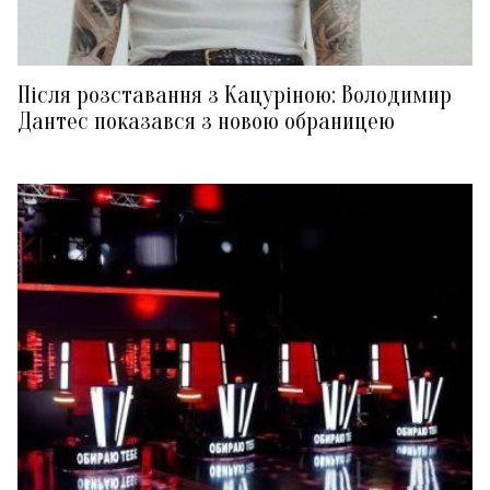
Після розставання з Кацуріною: Володимир
Дантес показався з новою обраницею