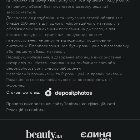
Використання матеріалів Сайту viva.ua в оригінальному розмірі
(в повному обсязі) без письмового дозволу редакції
забороняється.
Дозволяється републікація та цитування статей обсягом не
більше 250 знаків для одного інформаційного матеріалу, з
обов'язковим зазначенням посилання на джерело, а для
Інтернет-ресурсів – пряме для пошукових систем
гіперпосилання, не закрите від індексації пошуковими
системами. Гіперпосилання має бути розміщене в підзаголовку
або першому абзаці матеріалу.
Передрук, копіювання, відтворення або інше використання
матеріалів, які містять посилання на rexfeatures.com або
depositphotos.com, суворо заборонені.
Матеріали із позначками
!
та
P
розміщені на правах реклами.
Редакція не несе відповідальності за достовірність цієї
інформації.
Стокові фото від:
Правила використання сайту
Політика конфіденційності
Редакційна політика