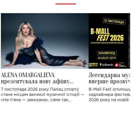
ALENA OMARGALIEVA
Легендарна му
презентувала нову афішу
вперше прозвуч
великого концерту в Палаці
Україні: де від
7 листопада 2026 року Палац спорту
B-Mall Fest оголош
спорту
стане місцем великої музичної історії —
хедлайнера фестива
«Не пʼяна — закохана», саме так
2026 року на новій т
символічно названо майбутній концерт
stage відбудеться у
ALENA OMARGALIEVA.
ENIGMA VOICES' OR