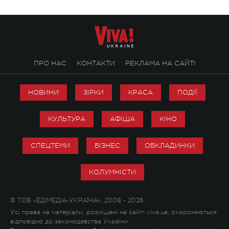
ПРО НАС
КОНТАКТИ
РЕКЛАМА НА САЙТІ
НОВИНИ
ЗІРКИ
КРАСА
ПОДІЇ
КУЛЬТУРА
АФІША
КІНО
СПЕЦТЕМИ
БІЗНЕС
ОБКЛАДИНКИ
КОЛУМНІСТИ
© ТОВ «ЕДІМЕДІА-УКРАЇНА», 2008 - 2026
Усі права на матеріали, розміщені на сайті viva.ua, охороняються
відповідно до законодавства України.