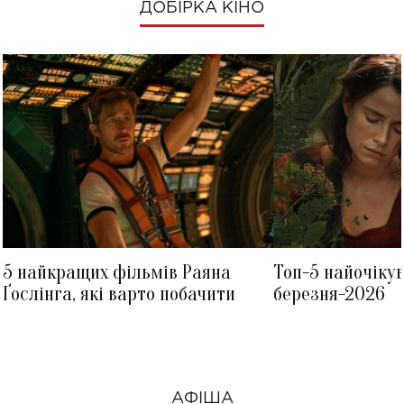
ДОБІРКА КІНО
5 найкращих фільмів Раяна
Топ-5 найочіку
Ґослінга, які варто побачити
березня-2026
АФІША