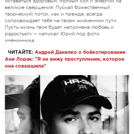
оставаться здоровым, полным сил и энергии на
великие свершения. Пускай божественный
творческий поток, как и прежде, всегда
сопровождает тебя на твоем жизненном пути.
Пусть жизнь твоя будет наполнена любовь и
радостью!» — написал Юрий под фото
именинника.
ЧИТАЙТЕ:
Андрей Данилко о бойкотировании
Ани Лорак: "Я не вижу преступления, которое
она совершила"