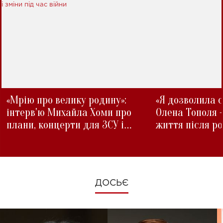
«Мрію про велику родину»:
«Я дозволила с
інтерв'ю Михайла Хоми про
Олена Тополя 
плани, концерти для ЗСУ і
життя після р
зміни під час війни
ДОСЬЄ