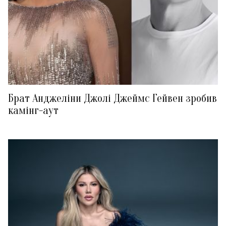
Брат Анджеліни Джолі Джеймс Гейвен зробив
камінг-аут