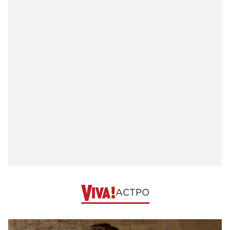
АСТРО