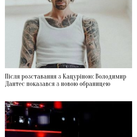
Після розставання з Кацуріною: Володимир
Дантес показався з новою обраницею