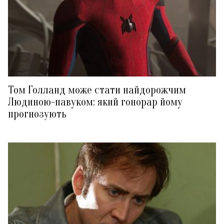
Том Голланд може стати найдорожчим
Людиною-павуком: який гонорар йому
прогнозують