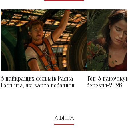
5 найкращих фільмів Раяна
Топ-5 найочіку
Ґослінга, які варто побачити
березня-2026
АФІША