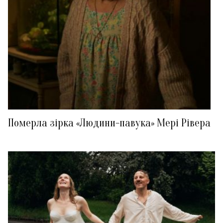
Померла зірка «Людини-павука» Мері Рівера