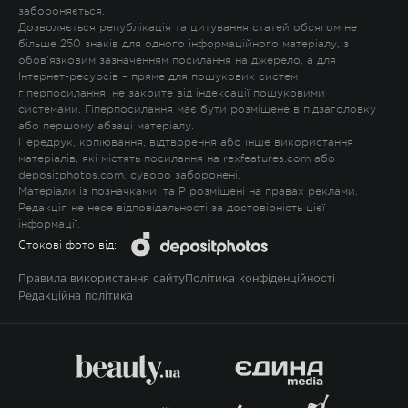
забороняється.
Дозволяється републікація та цитування статей обсягом не
більше 250 знаків для одного інформаційного матеріалу, з
обов'язковим зазначенням посилання на джерело, а для
Інтернет-ресурсів – пряме для пошукових систем
гіперпосилання, не закрите від індексації пошуковими
системами. Гіперпосилання має бути розміщене в підзаголовку
або першому абзаці матеріалу.
Передрук, копіювання, відтворення або інше використання
матеріалів, які містять посилання на rexfeatures.com або
depositphotos.com, суворо заборонені.
Матеріали із позначками
!
та
P
розміщені на правах реклами.
Редакція не несе відповідальності за достовірність цієї
інформації.
Стокові фото від:
Правила використання сайту
Політика конфіденційності
Редакційна політика