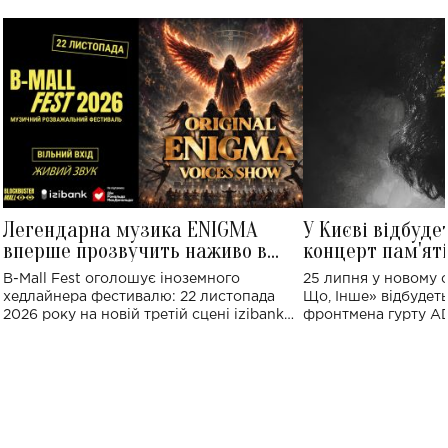
Легендарна музика ENIGMA
У Києві відбуде
вперше прозвучить наживо в
концерт пам'ят
Україні: де відбудеться концерт
Клименка: понад
B-Mall Fest оголошує іноземного
25 липня у новому o
виконають пісн
хедлайнера фестивалю: 22 листопада
Що, Інше» відбудеть
2026 року на новій третій сцені izibank
фронтмена гурту A
stage відбудеться українська прем'єра
Клименка. Це буде 
ENIGMA VOICES' ORIGINAL LIVE SHOW.
вечір, присвячений 
творчість стала си
справжньої любові д