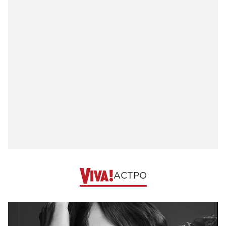
АСТРО