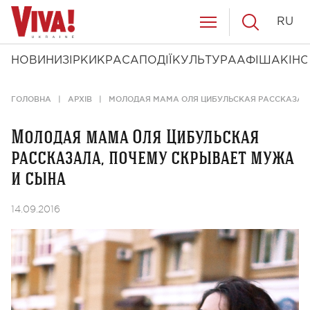
RU
НОВИНИ
ЗІРКИ
КРАСА
ПОДІЇ
КУЛЬТУРА
АФІША
КІНО
ГОЛОВНА
АРХІВ
МОЛОДАЯ МАМА ОЛЯ ЦИБУЛЬСКАЯ РАССКАЗАЛА
Молодая мама Оля Цибульская
рассказала, почему скрывает мужа
и сына
14.09.2016