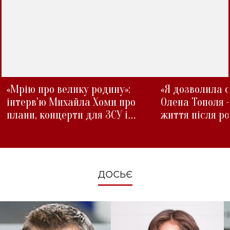
«Мрію про велику родину»:
«Я дозволила с
інтерв'ю Михайла Хоми про
Олена Тополя 
плани, концерти для ЗСУ і
життя після р
зміни під час війни
ДОСЬЄ