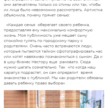
они запечатлены только со спины или так, чтобы
их лица было невозможно рассмотреть. Артистка
объяснила, почему прячет семью:
«Каждая семья оберегает своего ребенка,
предоставляя ему максимально комфортную
жизнь. Моя публичность уже мешает сыну
спокойно гулять по городскому парку с
родителями. Очень часто встречаются люди,
которые пытаются тайком сфотографировать нас
или хотят навязчиво познакомиться с сыном. Да и
в шоу-бизнес Нестору еще рановато. Сюда
нужно шагать сознательно. Так что когда наш
карапуз подрастет, он сам определит время
знакомства с публикой. Мы как родители обязаны
давать ребенку право выбора».