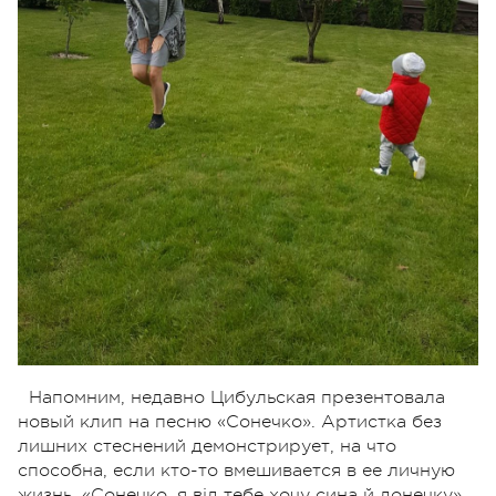
Напомним, недавно Цибульская презентовала
новый клип на песню «Сонечко». Артистка без
лишних стеснений демонстрирует, на что
способна, если кто-то вмешивается в ее личную
жизнь. «Сонечко, я від тебе хочу сина й донечку»