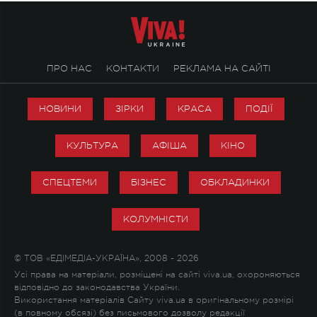
ПРО НАС
КОНТАКТИ
РЕКЛАМА НА САЙТІ
НОВИНИ
ЗІРКИ
КРАСА
ПОДІЇ
КУЛЬТУРА
АФІША
КІНО
СПЕЦТЕМИ
БІЗНЕС
ОБКЛАДИНКИ
КОЛУМНІСТИ
© ТОВ «ЕДІМЕДІА-УКРАЇНА», 2008 - 2026
Усі права на матеріали, розміщені на сайті viva.ua, охороняються
відповідно до законодавства України.
Використання матеріалів Сайту viva.ua в оригінальному розмірі
(в повному обсязі) без письмового дозволу редакції