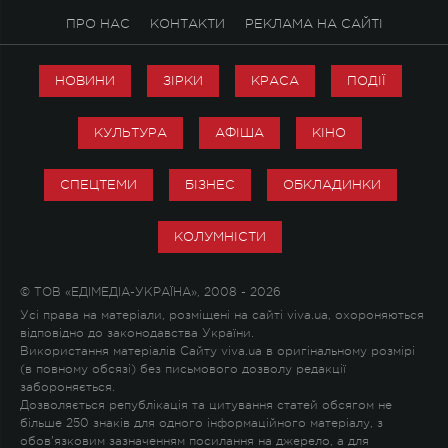
ПРО НАС
КОНТАКТИ
РЕКЛАМА НА САЙТІ
НОВИНИ
ЗІРКИ
КРАСА
ПОДІЇ
КУЛЬТУРА
АФІША
КІНО
СПЕЦТЕМИ
БІЗНЕС
ОБКЛАДИНКИ
КОЛУМНІСТИ
© ТОВ «ЕДІМЕДІА-УКРАЇНА», 2008 - 2026
Усі права на матеріали, розміщені на сайті viva.ua, охороняються
відповідно до законодавства України.
Використання матеріалів Сайту viva.ua в оригінальному розмірі
(в повному обсязі) без письмового дозволу редакції
забороняється.
Дозволяється републікація та цитування статей обсягом не
більше 250 знаків для одного інформаційного матеріалу, з
обов'язковим зазначенням посилання на джерело, а для