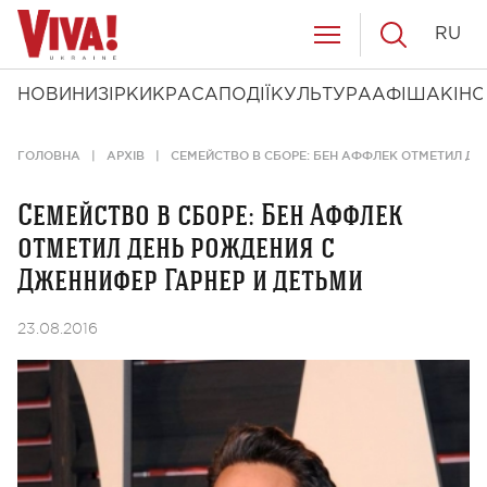
RU
НОВИНИ
ЗІРКИ
КРАСА
ПОДІЇ
КУЛЬТУРА
АФІША
КІНО
ГОЛОВНА
АРХІВ
СЕМЕЙСТВО В СБОРЕ: БЕН АФФЛЕК ОТМЕТИЛ ДЕ
Семейство в сборе: Бен Аффлек
отметил день рождения с
Дженнифер Гарнер и детьми
23.08.2016