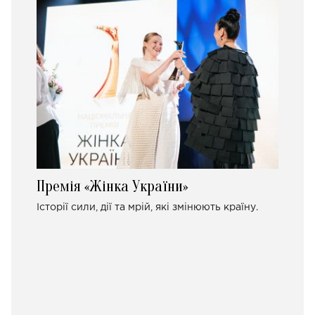
Премія «Жінка України»
Історії сили, дії та мрій, які змінюють країну.