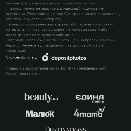
Інтернет-ресурсів – пряме для пошукових систем
гіперпосилання, не закрите від індексації пошуковими
системами. Гіперпосилання має бути розміщене в підзаголовку
або першому абзаці матеріалу.
Передрук, копіювання, відтворення або інше використання
матеріалів, які містять посилання на rexfeatures.com або
depositphotos.com, суворо заборонені.
Матеріали із позначками
!
та
P
розміщені на правах реклами.
Редакція не несе відповідальності за достовірність цієї
інформації.
Стокові фото від:
Правила використання сайту
Політика конфіденційності
Редакційна політика