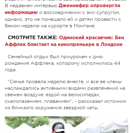
В недавнем интервью
Дженнифер опровергла
о воссоединении с экс-супругом,
информацию
однако, это не помешало ей и детям провести с
Беном неделю на курорте в Монтане.
СМОТРИТЕ ТАКЖЕ:
Одинокий красавчик: Бен
Аффлек блистает на кинопремьере в Лондоне
Семейный отдых был приурочен к дню
рождения Аффлека, которому исполнилось 44
года.
"Семья провела неделю вместе, и все ее члены
наслаждались активными видами развлечений на
свежем воздухе: ездой на велосипедах,
скалолазанием, плаванием", - рассказал источник
из бликзого окружения звездной четы.