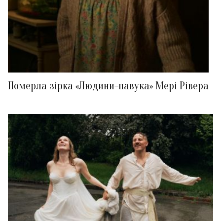
Померла зірка «Людини-павука» Мері Рівера