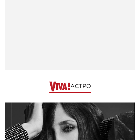
АСТРО