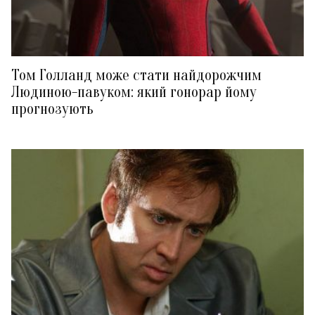
Том Голланд може стати найдорожчим
Людиною-павуком: який гонорар йому
прогнозують