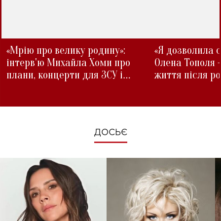
«Мрію про велику родину»:
«Я дозволила с
інтерв'ю Михайла Хоми про
Олена Тополя 
плани, концерти для ЗСУ і
життя після р
зміни під час війни
ДОСЬЄ