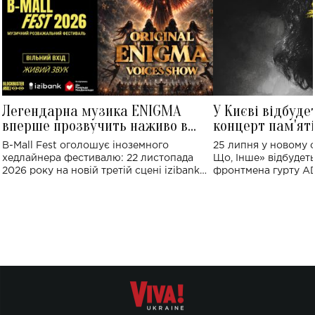
Легендарна музика ENIGMA
У Києві відбуде
вперше прозвучить наживо в
концерт пам'ят
Україні: де відбудеться концерт
Клименка: понад
B-Mall Fest оголошує іноземного
25 липня у новому o
виконають пісн
хедлайнера фестивалю: 22 листопада
Що, Інше» відбудеть
2026 року на новій третій сцені izibank
фронтмена гурту A
stage відбудеться українська прем'єра
Клименка. Це буде 
ENIGMA VOICES' ORIGINAL LIVE SHOW.
вечір, присвячений 
творчість стала си
справжньої любові д