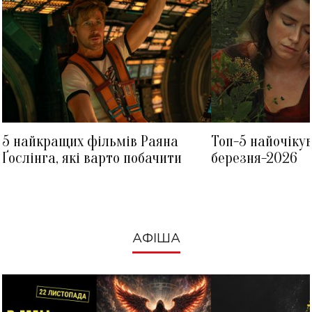
5 найкращих фільмів Раяна
Топ-5 найочіку
Ґослінга, які варто побачити
березня-2026
АФІША