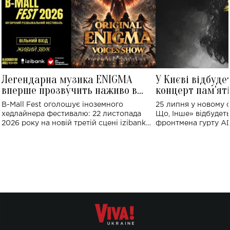
Легендарна музика ENIGMA
У Києві відбуде
вперше прозвучить наживо в
концерт пам'ят
Україні: де відбудеться концерт
Клименка: понад
B-Mall Fest оголошує іноземного
25 липня у новому o
виконають пісн
хедлайнера фестивалю: 22 листопада
Що, Інше» відбудеть
2026 року на новій третій сцені izibank
фронтмена гурту A
stage відбудеться українська прем'єра
Клименка. Це буде 
ENIGMA VOICES' ORIGINAL LIVE SHOW.
вечір, присвячений 
творчість стала си
справжньої любові д