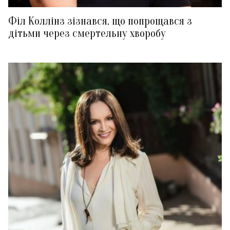
Філ Коллінз зізнався, що попрощався з
дітьми через смертельну хворобу