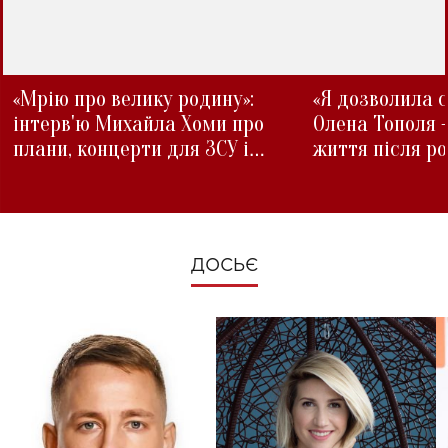
«Мрію про велику родину»:
«Я дозволила с
інтерв'ю Михайла Хоми про
Олена Тополя 
плани, концерти для ЗСУ і
життя після р
зміни під час війни
ДОСЬЄ