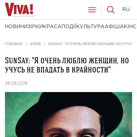
RU
НОВИНИ
ЗІРКИ
КРАСА
ПОДІЇ
КУЛЬТУРА
АФІША
КІНО
ГОЛОВНА
АРХІВ
SUNSAY: "Я ОЧЕНЬ ЛЮБЛЮ ЖЕНЩИН, НО УЧУСЬ 
SunSay: "Я очень люблю женщин, но
учусь не впадать в крайности"
26.08.2016