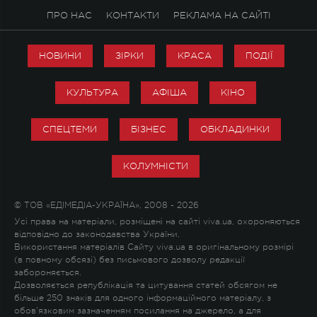
ПРО НАС
КОНТАКТИ
РЕКЛАМА НА САЙТІ
НОВИНИ
ЗІРКИ
КРАСА
ПОДІЇ
КУЛЬТУРА
АФІША
КІНО
СПЕЦТЕМИ
БІЗНЕС
ОБКЛАДИНКИ
КОЛУМНІСТИ
© ТОВ «ЕДІМЕДІА-УКРАЇНА», 2008 - 2026
Усі права на матеріали, розміщені на сайті viva.ua, охороняються
відповідно до законодавства України.
Використання матеріалів Сайту viva.ua в оригінальному розмірі
(в повному обсязі) без письмового дозволу редакції
забороняється.
Дозволяється републікація та цитування статей обсягом не
більше 250 знаків для одного інформаційного матеріалу, з
обов'язковим зазначенням посилання на джерело, а для