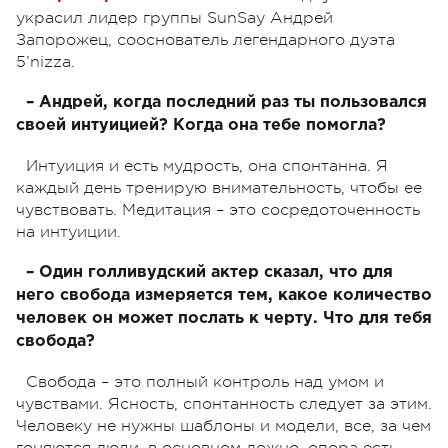
украсил лидер группы SunSay Андрей
Запорожец, сооснователь легендарного дуэта
5’nizza.
– Андрей, когда последний раз ты пользовался
своей интуицией? Когда она тебе помогла?
Интуиция и есть мудрость, она спонтанна. Я
каждый день тренирую внимательность, чтобы ее
чувствовать. Медитация – это сосредоточенность
на интуиции.
– Один голливудский актер сказал, что для
него свобода измеряется тем, какое количество
человек он может послать к черту. Что для тебя
свобода?
Свобода – это полный контроль над умом и
чувствами. Ясность, спонтанность следует за этим.
Человеку не нужны шаблоны и модели, все, за чем
гоняются люди, в основном ложно, опора есть