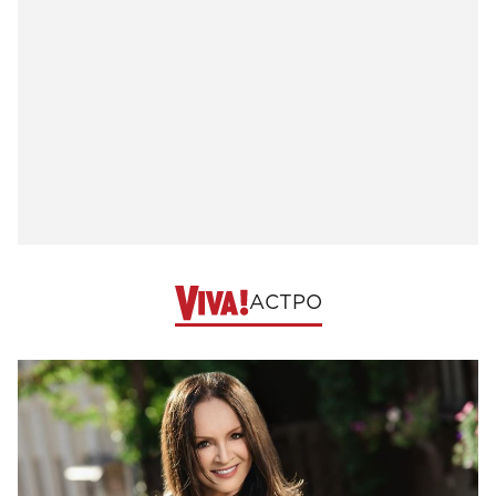
АСТРО