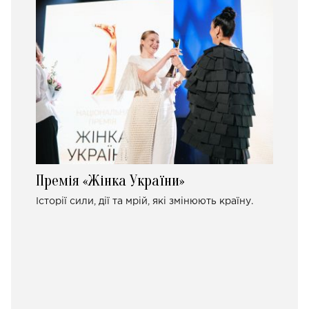
Премія «Жінка України»
Історії сили, дії та мрій, які змінюють країну.