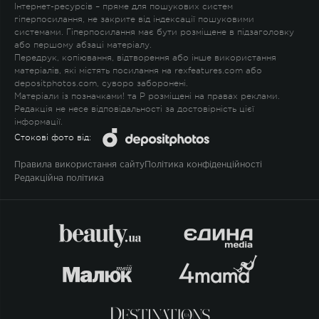
Інтернет-ресурсів – пряме для пошукових систем
гіперпосилання, не закрите від індексації пошуковими
системами. Гіперпосилання має бути розміщене в підзаголовку
або першому абзаці матеріалу.
Передрук, копіювання, відтворення або інше використання
матеріалів, які містять посилання на rexfeatures.com або
depositphotos.com, суворо заборонені.
Матеріали із позначками
!
та
P
розміщені на правах реклами.
Редакція не несе відповідальності за достовірність цієї
інформації.
Стокові фото від:
Правила використання сайту
Політика конфіденційності
Редакційна політика