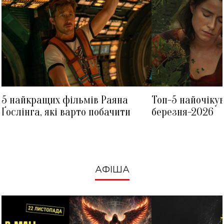
5 найкращих фільмів Раяна
Топ-5 найочіку
Ґослінга, які варто побачити
березня-2026
АФІША