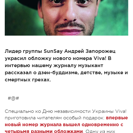
Лидер группы SunSay Андрей Запорожец
украсил обложку нового номера Viva! В
интервью нашему журналу музыкант
рассказал о дзен-буддизме, детстве, музыке и
смертных грехах.
#@#
Специально ко Дню независимости Украины Viva!
приготовила читателям особый подарок:
впервые
новый номер журнала вышел одновременно с
. Одну из них
четырьмя разными обложками