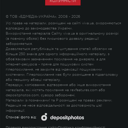
КОЛУМНІСТИ
© ТОВ «ЕДІМЕДІА-УКРАЇНА», 2008 - 2026
Усі права на матеріали, розміщені на сайті viva.ua, охороняються
відповідно до законодавства України.
Використання матеріалів Сайту viva.ua в оригінальному розмірі
(в повному обсязі) без письмового дозволу редакції
забороняється.
Дозволяється републікація та цитування статей обсягом не
більше 250 знаків для одного інформаційного матеріалу, з
обов'язковим зазначенням посилання на джерело, а для
Інтернет-ресурсів – пряме для пошукових систем
гіперпосилання, не закрите від індексації пошуковими
системами. Гіперпосилання має бути розміщене в підзаголовку
або першому абзаці матеріалу.
Передрук, копіювання, відтворення або інше використання
матеріалів, які містять посилання на rexfeatures.com або
depositphotos.com, суворо заборонені.
Матеріали із позначками
!
та
P
розміщені на правах реклами.
Редакція не несе відповідальності за достовірність цієї
інформації.
Стокові фото від:
Правила використання сайту
Політика конфіденційності