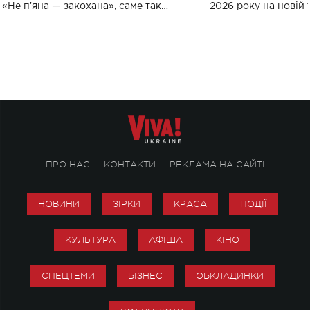
«Не пʼяна — закохана», саме так
2026 року на новій т
символічно названо майбутній концерт
stage відбудеться у
ALENA OMARGALIEVA.
ENIGMA VOICES' OR
ПРО НАС
КОНТАКТИ
РЕКЛАМА НА САЙТІ
НОВИНИ
ЗІРКИ
КРАСА
ПОДІЇ
КУЛЬТУРА
АФІША
КІНО
СПЕЦТЕМИ
БІЗНЕС
ОБКЛАДИНКИ