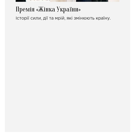
Премія «Жінка України»
Історії сили, дії та мрій, які змінюють країну.