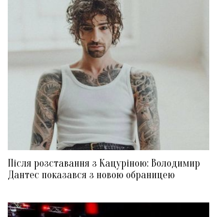
Після розставання з Кацуріною: Володимир
Дантес показався з новою обраницею