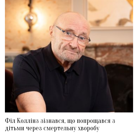
Філ Коллінз зізнався, що попрощався з
дітьми через смертельну хворобу