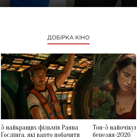
ДОБІРКА КІНО
5 найкращих фільмів Раяна
Топ-5 найочіку
Ґослінга, які варто побачити
березня-2026