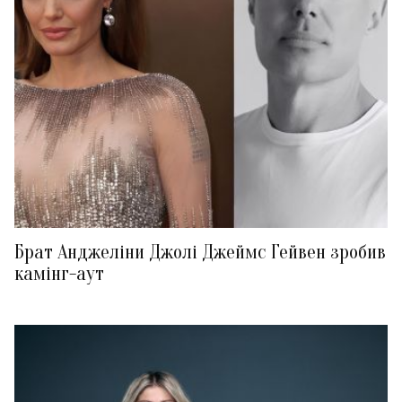
Брат Анджеліни Джолі Джеймс Гейвен зробив
камінг-аут