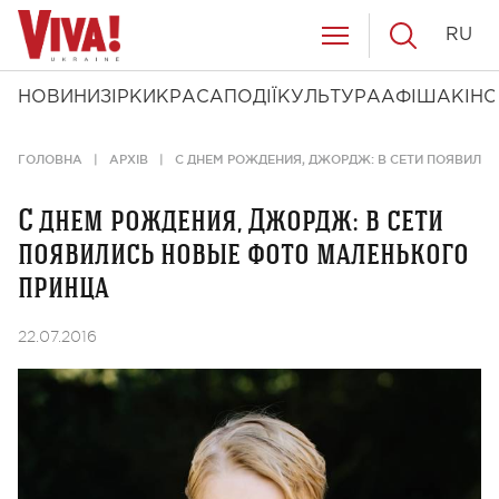
RU
НОВИНИ
ЗІРКИ
КРАСА
ПОДІЇ
КУЛЬТУРА
АФІША
КІНО
ГОЛОВНА
АРХІВ
С ДНЕМ РОЖДЕНИЯ, ДЖОРДЖ: В СЕТИ ПОЯВИЛИ
С днем рождения, Джордж: в сети
появились новые фото маленького
принца
22.07.2016