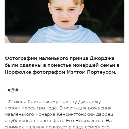
Фотографии маленького принца Джорджа
были сделаны в поместье монаршей семьи в
Норфолке фотографом Мэттом Портеусом.
#@#
22 июля британскому принцу Джорджу
исполнилось три года. В честь дня рождения
мааленького монарха Кенсингтонский дворец
опубликовал новые фото Его Высочества. На
снимках мальчик позирует в саду семейного