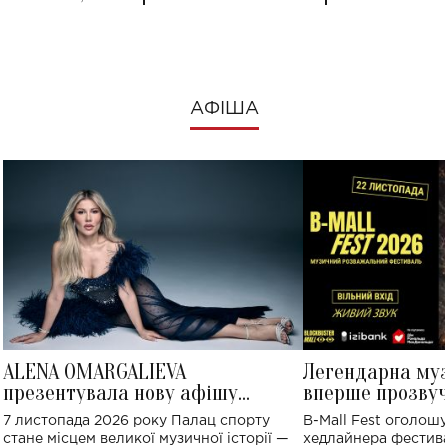
АФІША
ALENA OMARGALIEVA
Легендарна му
презентувала нову афішу
вперше прозвуч
великого концерту в Палаці
Україні: де від
7 листопада 2026 року Палац спорту
B-Mall Fest оголош
спорту
стане місцем великої музичної історії —
хедлайнера фестива