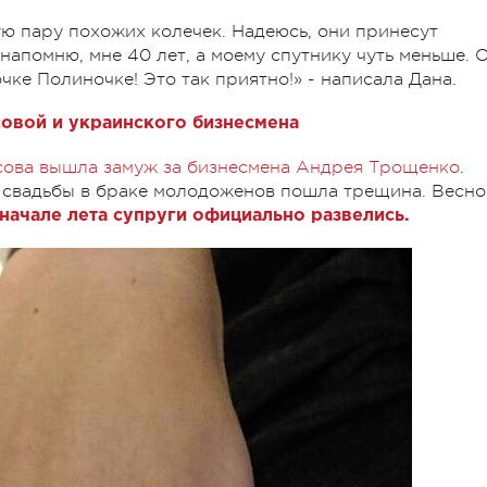
ю пару похожих колечек. Надеюсь, они принесут
 напомню, мне 40 лет, а моему спутнику чуть меньше. 
чке Полиночке! Это так приятно!» - написала Дана.
овой и украинского бизнесмена
сова вышла замуж за бизнесмена Андрея Трощенко
.
 свадьбы в браке молодоженов пошла трещина. Весно
 начале лета супруги официально развелись.