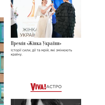
Премія «Жінка України»
Історії сили, дії та мрій, які змінюють
країну.
АСТРО