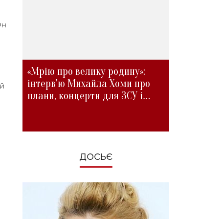
Он
«Мрію про велику родину»:
інтерв'ю Михайла Хоми про
й
плани, концерти для ЗСУ і
зміни під час війни
ДОСЬЄ