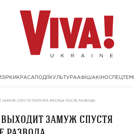
И
ЗІРКИ
КРАСА
ПОДІЇ
КУЛЬТУРА
АФІША
КІНО
СПЕЦТЕМ
Т ЗАМУЖ СПУСТЯ ПОЛТОРА МЕСЯЦА ПОСЛЕ РАЗВОДА
 выходит замуж спустя
е развода