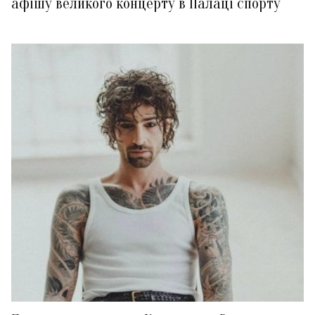
афішу великого концерту в Палаці спорту