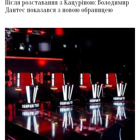
Після розставання з Кацуріною: Володимир
Дантес показався з новою обраницею