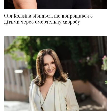
Філ Коллінз зізнався, що попрощався з
дітьми через смертельну хворобу