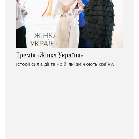
Премія «Жінка України»
Історії сили, дії та мрій, які змінюють країну.