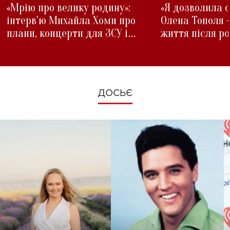
«Мрію про велику родину»:
«Я дозволила с
інтерв'ю Михайла Хоми про
Олена Тополя 
плани, концерти для ЗСУ і
життя після р
зміни під час війни
ДОСЬЄ