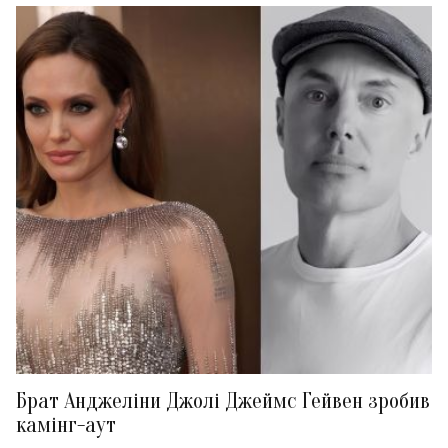
Брат Анджеліни Джолі Джеймс Гейвен зробив
камінг-аут