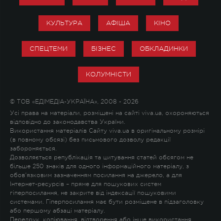
КУЛЬТУРА
АФІША
КІНО
СПЕЦТЕМИ
БІЗНЕС
ОБКЛАДИНКИ
КОЛУМНІСТИ
© ТОВ «ЕДІМЕДІА-УКРАЇНА», 2008 - 2026
Усі права на матеріали, розміщені на сайті viva.ua, охороняються
відповідно до законодавства України.
Використання матеріалів Сайту viva.ua в оригінальному розмірі
(в повному обсязі) без письмового дозволу редакції
забороняється.
Дозволяється републікація та цитування статей обсягом не
більше 250 знаків для одного інформаційного матеріалу, з
обов'язковим зазначенням посилання на джерело, а для
Інтернет-ресурсів – пряме для пошукових систем
гіперпосилання, не закрите від індексації пошуковими
системами. Гіперпосилання має бути розміщене в підзаголовку
або першому абзаці матеріалу.
Передрук, копіювання, відтворення або інше використання