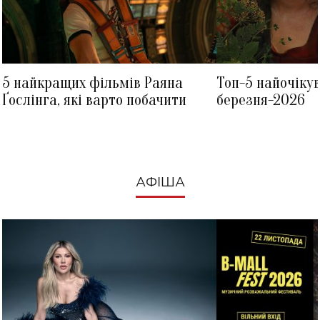
5 найкращих фільмів Раяна
Топ-5 найочіку
Ґослінга, які варто побачити
березня-2026
АФІША