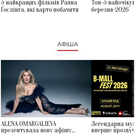
5 найкращих фільмів Раяна
Топ-5 найочіку
Ґослінга, які варто побачити
березня-2026
АФІША
ALENA OMARGALIEVA
Легендарна му
презентувала нову афішу
вперше прозвуч