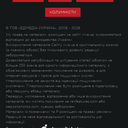
КОЛУМНІСТИ
© ТОВ «ЕДІМЕДІА-УКРАЇНА», 2008 - 2026
Усі права на матеріали, розміщені на сайті viva.ua, охороняються
відповідно до законодавства України.
Використання матеріалів Сайту viva.ua в оригінальному розмірі
(в повному обсязі) без письмового дозволу редакції
забороняється.
Дозволяється републікація та цитування статей обсягом не
більше 250 знаків для одного інформаційного матеріалу, з
обов'язковим зазначенням посилання на джерело, а для
Інтернет-ресурсів – пряме для пошукових систем
гіперпосилання, не закрите від індексації пошуковими
системами. Гіперпосилання має бути розміщене в підзаголовку
або першому абзаці матеріалу.
Передрук, копіювання, відтворення або інше використання
матеріалів, які містять посилання на rexfeatures.com або
depositphotos.com, суворо заборонені.
Матеріали із позначками
!
та
P
розміщені на правах реклами.
Редакція не несе відповідальності за достовірність цієї
інформації.