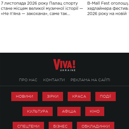
великого концерту в Палаці
Україні: де від
7 листопада 2026 року Палац спорту
B-Mall Fest оголош
спорту
стане місцем великої музичної історії —
хедлайнера фестива
«Не пʼяна — закохана», саме так
2026 року на новій т
символічно названо майбутній концерт
stage відбудеться у
ALENA OMARGALIEVA.
ENIGMA VOICES' OR
ПРО НАС
КОНТАКТИ
РЕКЛАМА НА САЙТІ
НОВИНИ
ЗІРКИ
КРАСА
ПОДІЇ
КУЛЬТУРА
АФІША
КІНО
СПЕЦТЕМИ
БІЗНЕС
ОБКЛАДИНКИ