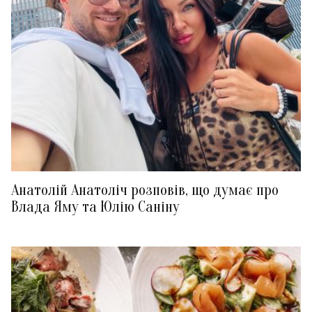
Анатолій Анатоліч розповів, що думає про
Влада Яму та Юлію Саніну