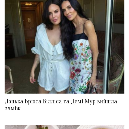
Донька Брюса Вілліса та Демі Мур вийшла
заміж