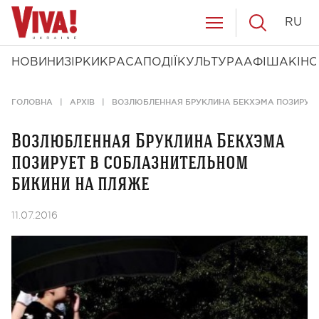
RU
НОВИНИ
ЗІРКИ
КРАСА
ПОДІЇ
КУЛЬТУРА
АФІША
КІНО
ГОЛОВНА
АРХІВ
ВОЗЛЮБЛЕННАЯ БРУКЛИНА БЕКХЭМА ПОЗИРУЕТ
Возлюбленная Бруклина Бекхэма
позирует в соблазнительном
бикини на пляже
11.07.2016