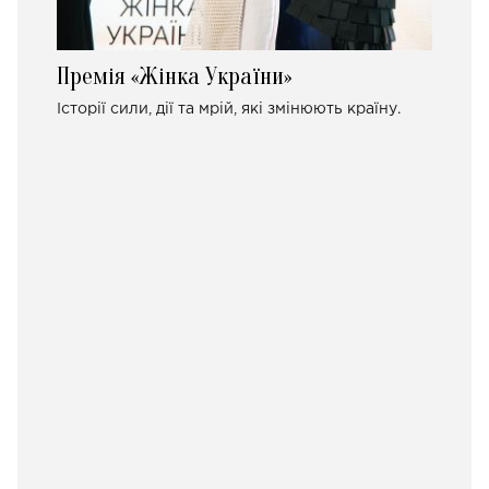
Премія «Жінка України»
Історії сили, дії та мрій, які змінюють країну.