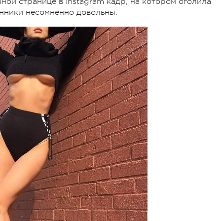
ной странице в Instagram кадр, на котором оголила
онники несомненно довольны.