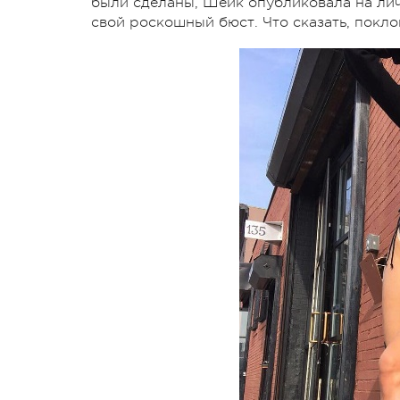
были сделаны, Шейк опубликовала на лич
свой роскошный бюст. Что сказать, покл