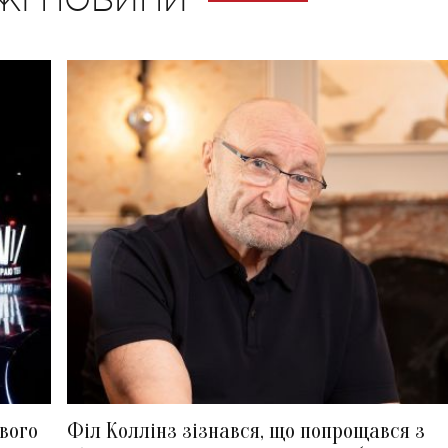
ЖІ НОВИНИ
вого
Філ Коллінз зізнався, що попрощався з