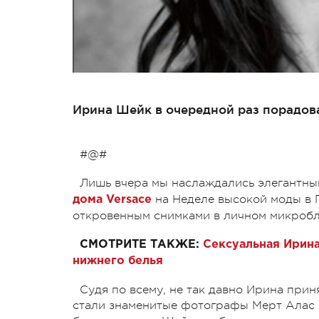
Ирина Шейк в очередной раз порадов
#@#
Лишь вчера мы наслаждались элегантн
на Неделе высокой моды в П
дома Versace
откровенным снимками в личном микробл
СМОТРИТЕ ТАКЖЕ:
Сексуальная Ирина
нижнего белья
Судя по всему, не так давно Ирина прин
стали знаменитые фотографы Мерт Алас 