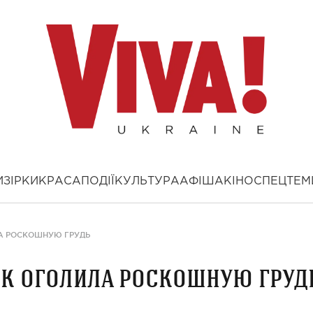
И
ЗІРКИ
КРАСА
ПОДІЇ
КУЛЬТУРА
АФІША
КІНО
СПЕЦТЕМ
А РОСКОШНУЮ ГРУДЬ
йк оголила роскошную груд