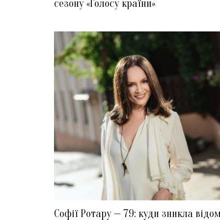
сезону «Голосу країни»
Софії Ротару — 79: куди зникла відо