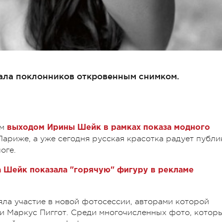
ала поклонников откровенным снимком.
ым
выходом Ирины Шейк в рамках показа модного
ариже, а уже сегодня русская красотка радует публи
оге.
 Шейк показала "горячую" фигуру в рекламе
яла участие в новой фотосессии, авторами которой
и Маркус Пиггот. Среди многочисленных фото, котор