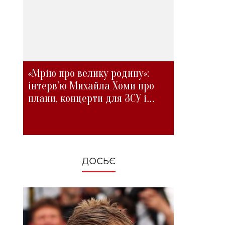
«Мрію про велику родину»:
інтерв'ю Михайла Хоми про
плани, концерти для ЗСУ і
зміни під час війни
ДОСЬЄ