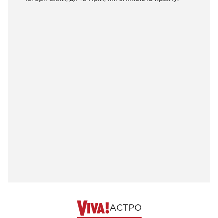
АСТРО