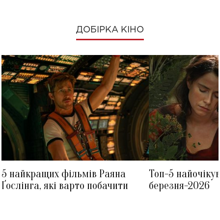
ДОБІРКА КІНО
5 найкращих фільмів Раяна
Топ-5 найочіку
Ґослінга, які варто побачити
березня-2026