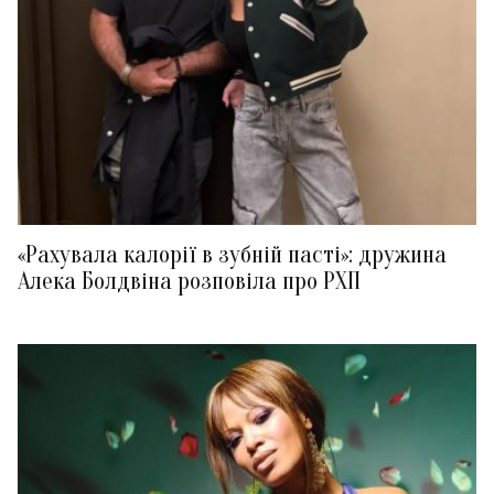
«Рахувала калорії в зубній пасті»: дружина
Алека Болдвіна розповіла про РХП