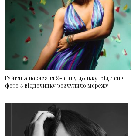
Гайтана показала 9-річну доньку: рідкісне
фото з відпочинку розчулило мережу