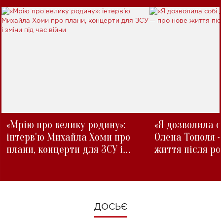
«Мрію про велику родину»:
«Я дозволила с
інтерв'ю Михайла Хоми про
Олена Тополя 
плани, концерти для ЗСУ і
життя після р
зміни під час війни
ДОСЬЄ