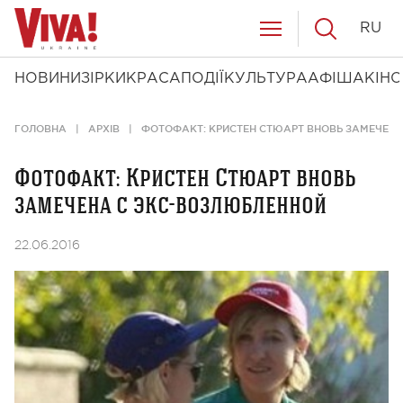
RU
НОВИНИ
ЗІРКИ
КРАСА
ПОДІЇ
КУЛЬТУРА
АФІША
КІНО
ГОЛОВНА
АРХІВ
ФОТОФАКТ: КРИСТЕН СТЮАРТ ВНОВЬ ЗАМЕЧЕН
Фотофакт: Кристен Стюарт вновь
замечена с экс-возлюбленной
22.06.2016