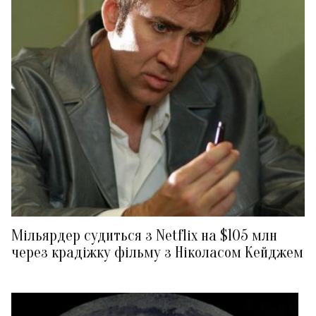
Мільярдер судиться з Netflix на $105 млн
через крадіжку фільму з Ніколасом Кейджем