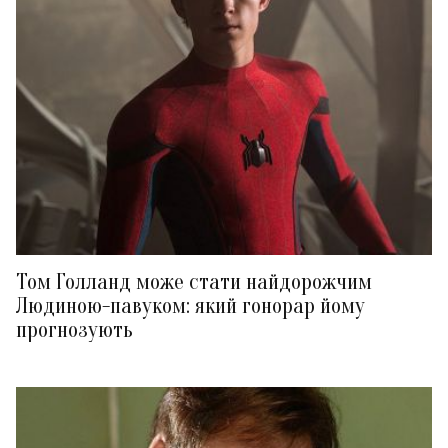
Том Голланд може стати найдорожчим
Людиною-павуком: який гонорар йому
прогнозують