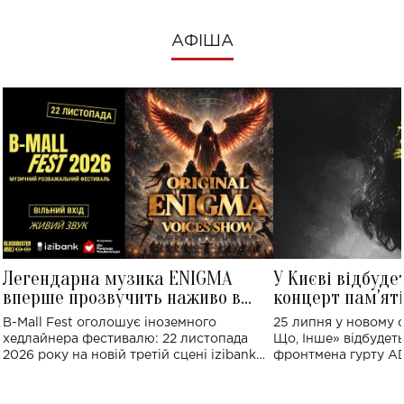
АФІША
Легендарна музика ENIGMA
У Києві відбуде
вперше прозвучить наживо в
концерт пам'ят
Україні: де відбудеться концерт
Клименка: понад
B-Mall Fest оголошує іноземного
25 липня у новому o
виконають пісн
хедлайнера фестивалю: 22 листопада
Що, Інше» відбудеть
2026 року на новій третій сцені izibank
фронтмена гурту A
stage відбудеться українська прем'єра
Клименка. Це буде 
ENIGMA VOICES' ORIGINAL LIVE SHOW.
вечір, присвячений 
творчість стала си