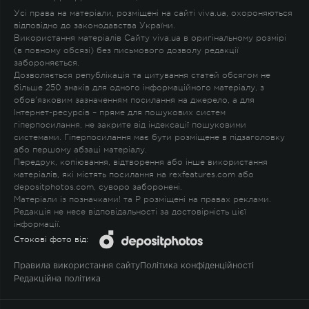
Усі права на матеріали, розміщені на сайті viva.ua, охороняються
відповідно до законодавства України.
Використання матеріалів Сайту viva.ua в оригінальному розмірі
(в повному обсязі) без письмового дозволу редакції
забороняється.
Дозволяється републікація та цитування статей обсягом не
більше 250 знаків для одного інформаційного матеріалу, з
обов'язковим зазначенням посилання на джерело, а для
Інтернет-ресурсів – пряме для пошукових систем
гіперпосилання, не закрите від індексації пошуковими
системами. Гіперпосилання має бути розміщене в підзаголовку
або першому абзаці матеріалу.
Передрук, копіювання, відтворення або інше використання
матеріалів, які містять посилання на rexfeatures.com або
depositphotos.com, суворо заборонені.
Матеріали із позначками
!
та
P
розміщені на правах реклами.
Редакція не несе відповідальності за достовірність цієї
інформації.
Стокові фото від:
Правила використання сайту
Політика конфіденційності
Редакційна політика