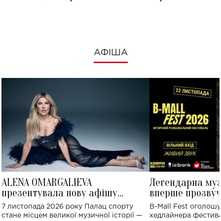
АФІША
ALENA OMARGALIEVA
Легендарна му
презентувала нову афішу
вперше прозвуч
великого концерту в Палаці
Україні: де від
7 листопада 2026 року Палац спорту
B-Mall Fest оголош
спорту
стане місцем великої музичної історії —
хедлайнера фестива