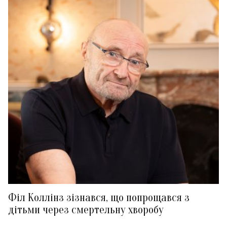
Філ Коллінз зізнався, що попрощався з
дітьми через смертельну хворобу