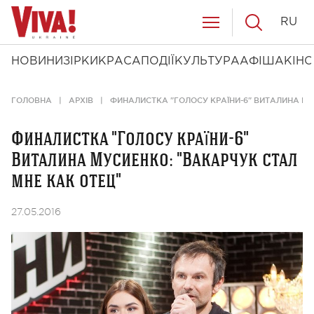
RU
НОВИНИ
ЗІРКИ
КРАСА
ПОДІЇ
КУЛЬТУРА
АФІША
КІНО
ГОЛОВНА
АРХІВ
ФИНАЛИСТКА "ГОЛОСУ КРАЇНИ-6" ВИТАЛИНА МУ
Финалистка "Голосу країни-6"
Виталина Мусиенко: "Вакарчук стал
мне как отец"
27.05.2016