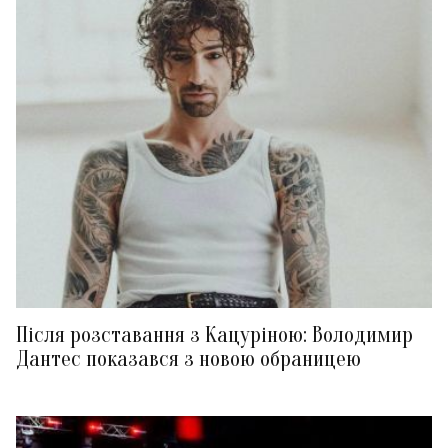
Після розставання з Кацуріною: Володимир
Дантес показався з новою обраницею