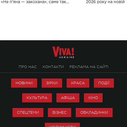
«Не пʼяна — закохана», саме так
2026 року на новій т
символічно названо майбутній концерт
stage відбудеться у
ALENA OMARGALIEVA.
ENIGMA VOICES' OR
ПРО НАС
КОНТАКТИ
РЕКЛАМА НА САЙТІ
НОВИНИ
ЗІРКИ
КРАСА
ПОДІЇ
КУЛЬТУРА
АФІША
КІНО
СПЕЦТЕМИ
БІЗНЕС
ОБКЛАДИНКИ