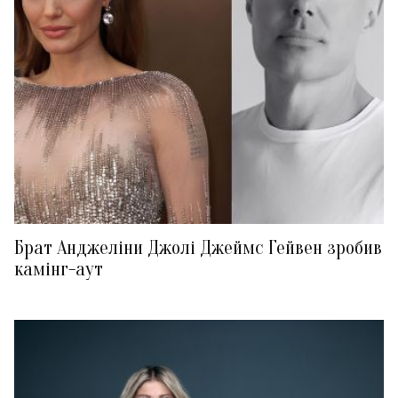
Брат Анджеліни Джолі Джеймс Гейвен зробив
камінг-аут