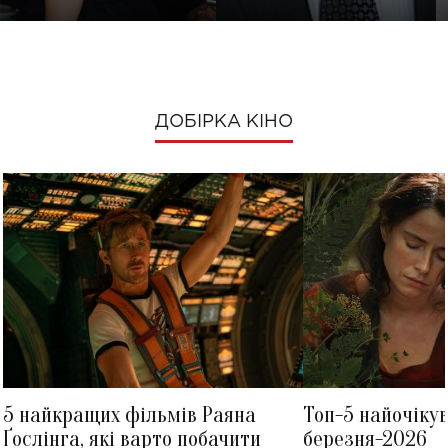
ДОБІРКА КІНО
5 найкращих фільмів Раяна
Топ-5 найочіку
Ґослінга, які варто побачити
березня-2026