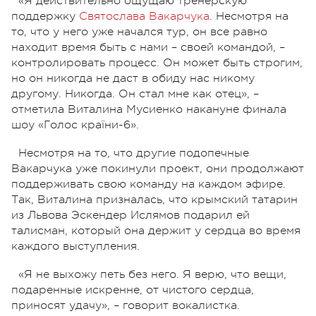
«Я действительно ощущаю тренерскую
поддержку
Святослава Вакарчука
. Несмотря на
то, что у него уже начался тур, он все равно
находит время быть с нами – своей командой, –
контролировать процесс. Он может быть строгим,
но он никогда не даст в обиду нас никому
другому. Никогда. Он стал мне как отец», –
отметила Виталина Мусиенко накануне финала
шоу «Голос країни-6».
Несмотря на то, что другие подопечные
Вакарчука уже покинули проект, они продолжают
поддерживать свою команду на каждом эфире.
Так, Виталина призналась, что крымский татарин
из Львова Эскендер Ислямов подарил ей
талисман, который она держит у сердца во время
каждого выступления.
«Я не выхожу петь без него. Я верю, что вещи,
подаренные искренне, от чистого сердца,
приносят удачу», – говорит вокалистка.