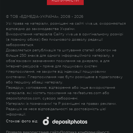
КОЛУМНІСТИ
© ТОВ «ЕДІМЕДІА-УКРАЇНА», 2008 - 2026
Усі права на матеріали, розміщені на сайті viva.ua, охороняються
відповідно до законодавства України.
Використання матеріалів Сайту viva.ua в оригінальному розмірі
(в повному обсязі) без письмового дозволу редакції
забороняється.
Дозволяється републікація та цитування статей обсягом не
більше 250 знаків для одного інформаційного матеріалу, з
обов'язковим зазначенням посилання на джерело, а для
Інтернет-ресурсів – пряме для пошукових систем
гіперпосилання, не закрите від індексації пошуковими
системами. Гіперпосилання має бути розміщене в підзаголовку
або першому абзаці матеріалу.
Передрук, копіювання, відтворення або інше використання
матеріалів, які містять посилання на rexfeatures.com або
depositphotos.com, суворо заборонені.
Матеріали із позначками
!
та
P
розміщені на правах реклами.
Редакція не несе відповідальності за достовірність цієї
інформації.
Стокові фото від:
Правила використання сайту
Політика конфіденційності