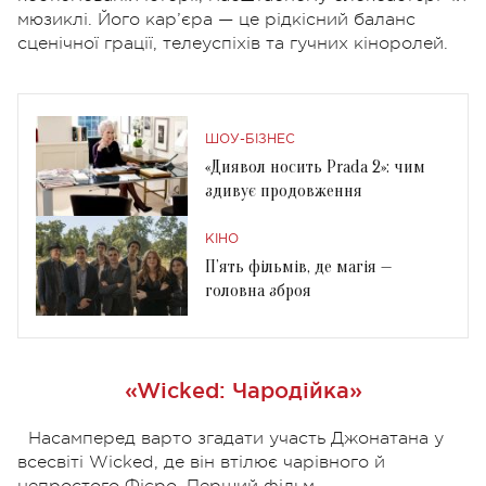
мюзиклі.
Його кар’єра — це рідкісний баланс
сценічної грації, телеуспіхів та гучних кіноролей.
ШОУ-БІЗНЕС
«Диявол носить Prada 2»: чим
здивує продовження
КІНО
П’ять фільмів, де магія —
головна зброя
«Wicked: Чародійка»
Насамперед варто згадати участь Джонатана у
всесвіті Wicked, де він втілює чарівного й
непростого Фієро. Перший фільм