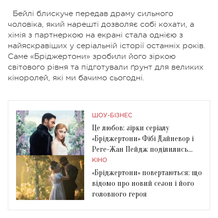
Бейлі блискуче передав драму сильного
чоловіка, який нарешті дозволяє собі кохати, а
хімія з партнеркою на екрані стала однією з
найяскравіших у серіальній історії останніх років.
Саме «Бріджертони» зробили його зіркою
світового рівня та підготували ґрунт для великих
кіноролей, які ми бачимо сьогодні.
ШОУ-БІЗНЕС
Це любов: зірки серіалу
«Бріджертони» Фібі Дайневор і
Реге-Жан Пейдж поділились
рідкісним фото
КІНО
«Бріджертони» повертаються: що
відомо про новий сезон і його
головного героя