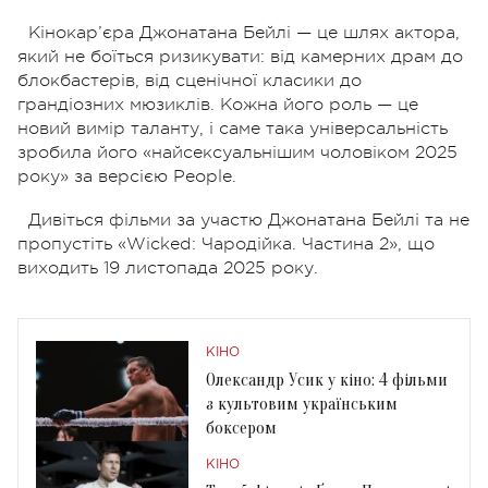
Кінокар’єра Джонатана Бейлі — це шлях актора,
який не боїться ризикувати: від камерних драм до
блокбастерів, від сценічної класики до
грандіозних мюзиклів. Кожна його роль — це
новий вимір таланту, і саме така універсальність
зробила його «найсексуальнішим чоловіком 2025
року» за версією People.
Дивіться фільми за участю Джонатана Бейлі та не
пропустіть «Wicked: Чародійка. Частина 2», що
виходить 19 листопада 2025 року.
КІНО
Олександр Усик у кіно: 4 фільми
з культовим українським
боксером
КІНО