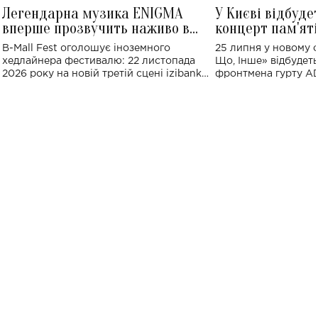
Легендарна музика ENIGMA
У Києві відбуде
вперше прозвучить наживо в
концерт пам'ят
Україні: де відбудеться концерт
Клименка: понад
B-Mall Fest оголошує іноземного
25 липня у новому o
виконають пісн
хедлайнера фестивалю: 22 листопада
Що, Інше» відбудеть
2026 року на новій третій сцені izibank
фронтмена гурту A
stage відбудеться українська прем'єра
Клименка. Це буде 
ENIGMA VOICES' ORIGINAL LIVE SHOW.
вечір, присвячений 
творчість стала си
справжньої любові д