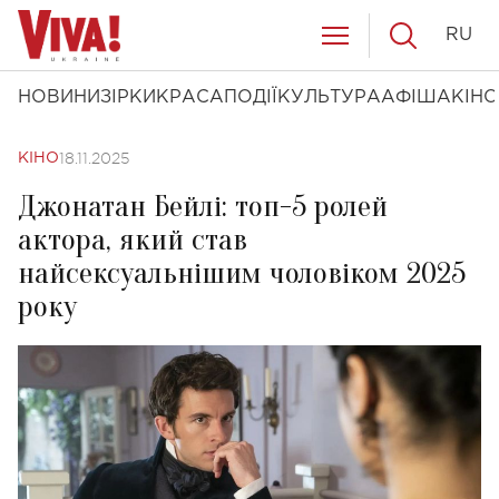
RU
НОВИНИ
ЗІРКИ
КРАСА
ПОДІЇ
КУЛЬТУРА
АФІША
КІНО
18.11.2025
КІНО
Джонатан Бейлі: топ-5 ролей
актора, який став
найсексуальнішим чоловіком 2025
року