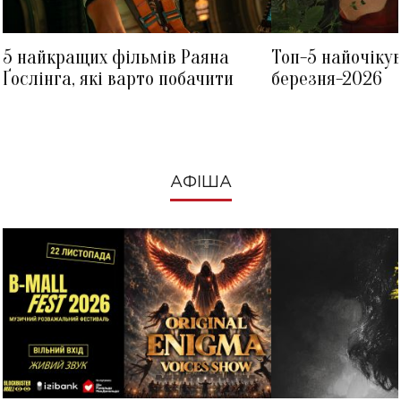
5 найкращих фільмів Раяна
Топ-5 найочіку
Ґослінга, які варто побачити
березня-2026
АФІША