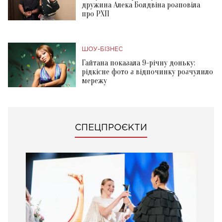
дружина Алека Болдвіна розповіла
про РХП
ШОУ-БІЗНЕС
Гайтана показала 9-річну доньку:
рідкісне фото з відпочинку розчулило
мережу
СПЕЦПРОЄКТИ