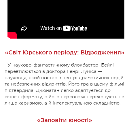
«Світ Юрського періоду: Відродження»
У науково-фантастичному блокбастері Бейлі
перевтілюється в доктора Генрі Луміса —
науковця, який постає в центрі драматичних подій
та небезпечних відкриттів. Його гра в цьому фільмі
підтвердила: Джонатан легко адаптується до
екшен-формату, а його персонажі переконують не
лише харизмою, а й інтелектуальною складністю.
«Заповіти юності»