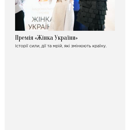
Премія «Жінка України»
Історії сили, дії та мрій, які змінюють країну.