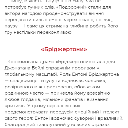
— тишу, м’якість і внутрішню силу, яка не
потребує гучних слів. «Подорожні» стали для
актора нагодою продемонструвати вміння
передавати сильні емоції через нюанс, погляд,
паузу — і саме ця стримана глибина робить його
гру настільки переконливою.
«Бріджертони»
Костюмована драма «Бріджертони» стала для
Джонатана Бейлі справжнім проривом у
глобальному масштабі. Роль Ентоні Бріджертона
— спадкоємця титулу та водночас чоловіка,
розірваного між пристрастю, обов’язком і
родинною честю — принесла йому всесвітню
любов глядачів, мільйони фанатів і визнання
критиків. У цьому серіалі він зміг
продемонструвати передусім емоційний інтелект
свого героя: Ентоні водночас суворий і вразливий,
благородний і заплутаний у власних страхах.