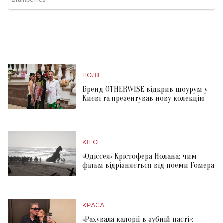
ПОДІЇ
Бренд OTHERWISE відкрив шоурум у
Києві та презентував нову колекцію
КІНО
«Одіссея» Крістофера Нолана: чим
фільм відрізняється від поеми Гомера
КРАСА
«Рахувала калорії в зубній пасті»: