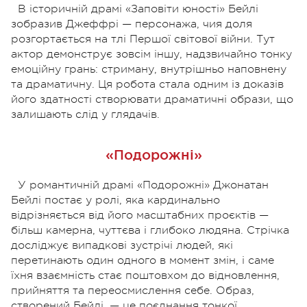
В історичній драмі «Заповіти юності» Бейлі
зобразив Джеффрі — персонажа, чия доля
розгортається на тлі Першої світової війни. Тут
актор демонструє зовсім іншу, надзвичайно тонку
емоційну грань: стриману, внутрішньо наповнену
та драматичну. Ця робота стала одним із доказів
його здатності створювати драматичні образи, що
залишають слід у глядачів.
«Подорожні»
У романтичній драмі «Подорожні» Джонатан
Бейлі постає у ролі, яка кардинально
відрізняється від його масштабних проєктів —
більш камерна, чуттєва і глибоко людяна. Стрічка
досліджує випадкові зустрічі людей, які
перетинають один одного в момент змін, і саме
їхня взаємність стає поштовхом до відновлення,
прийняття та переосмислення себе.
Образ,
створений Бейлі, — це поєднання тонкої