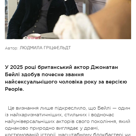
Автор:
ЛЮДМИЛА ГРІЦФЕЛЬДТ
У 2025 році британський актор Джонатан
Бейлі здобув почесне звання
найсексуальнішого чоловіка року за версією
People.
Це визнання лише підкреслило, що Бейлі — один
із найхаризматичніших, стильних і водночас
найуніверсальніших акторів свого покоління, який
однаково природно виглядає у драмі,
костюмованій історії, масштабному блокбастері чи