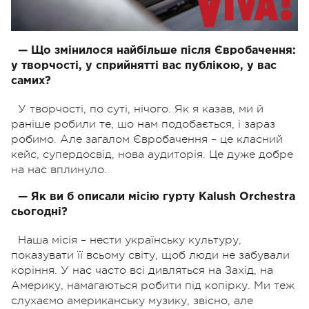
— Що змінилося найбільше після Євробачення:
у творчості, у сприйнятті вас публікою, у вас
самих?
У творчості, по суті, нічого. Як я казав, ми й
раніше робили те, шо нам подобається, і зараз
робимо. Але загалом Євробачення – це класний
кейс, супердосвід, нова аудиторія. Це дуже добре
на нас вплинуло.
— Як ви б описали місію гурту Kalush Orchestra
сьогодні?
Наша місія – нести українську культуру,
показувати її всьому світу, щоб люди не забували
коріння. У нас часто всі дивляться на Захід, на
Америку, намагаються робити під копірку. Ми теж
слухаємо американську музику, звісно, але