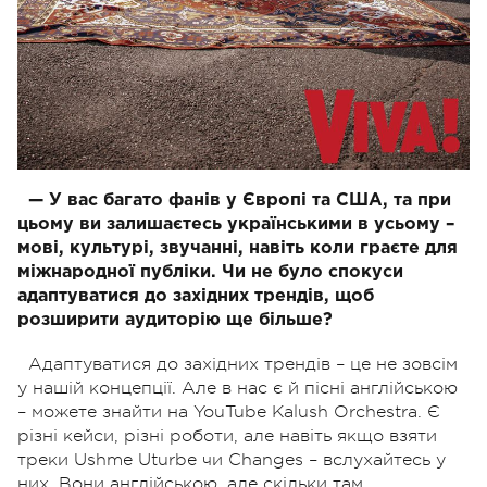
— У вас багато фанів у Європі та США, та при
цьому ви залишаєтесь українськими в усьому –
мові, культурі, звучанні, навіть коли граєте для
міжнародної публіки. Чи не було спокуси
адаптуватися до західних трендів, щоб
розширити аудиторію ще більше?
Адаптуватися до західних трендів – це не зовсім
у нашій концепції. Але в нас є й пісні англійською
– можете знайти на YouTube Kalush Orchestra. Є
різні кейси, різні роботи, але навіть якщо взяти
треки Ushme Uturbe чи Changes – вслухайтесь у
них. Вони англійською, але скільки там