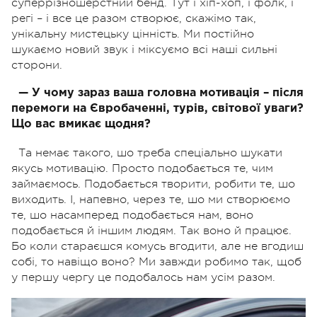
суперрізношерстний бенд. Тут і хіп-хоп, і фолк, і
регі – і все це разом створює, скажімо так,
унікальну мистецьку цінність. Ми постійно
шукаємо новий звук і міксуємо всі наші сильні
сторони.
— У чому зараз ваша головна мотивація – після
перемоги на Євробаченні, турів, світової уваги?
Що вас вмикає щодня?
Та немає такого, шо треба спеціально шукати
якусь мотивацію. Просто подобається те, чим
займаємось. Подобається творити, робити те, шо
виходить. І, напевно, через те, шо ми створюємо
те, шо насамперед подобається нам, воно
подобається й іншим людям. Так воно й працює.
Бо коли стараєшся комусь вгодити, але не вгодиш
собі, то навіщо воно? Ми завжди робимо так, щоб
у першу чергу це подобалось нам усім разом.