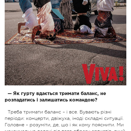
— Як гурту вдається тримати баланс, не
розпадатись і залишатись командою?
Треба тримати баланс – і все. Бувають різні
періоди: концерти, двіжуха, іноді складні ситуації.
Головне – розуміти, де, шо і як кому пояснити. Ми