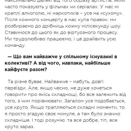
максимально далекі від того образу артистів, який
часто показують у фільмах чи серіалах. У нас ні
краплі алкоголю, ні наркотиків – усе на «сухому».
Після кожного концерту в нас купа правок: ми
розбираємо до дрібниць кожну мілісекунду шоу.
Ставимося до цього як до віртуозного процесу.
Ми трудолюбиво працюємо, і це драйвить усю
команду.
— Що вам найважче у спільному існуванні в
колективі? А від чого, навпаки, найбільше
кайфуєте разом?
Та різне буває. Найважче – мабуть, довгі
переїзди. Але, якщо чесно, не дуже хочеться
говорити про якісь складнощі, бо все залежить від
того, з чим порівнювати. Загалом усе подобається,
усе круто. Якщо трапляються складні моменти, то
я просто згадую своє минуле, а там було значно
складніше. І тоді розумію: та все добре, тіп, все
круто зараз.