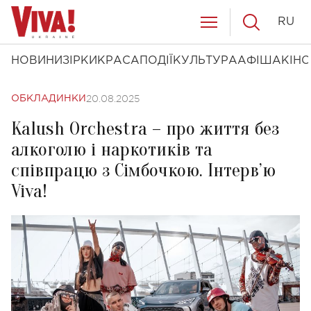
RU
НОВИНИ
ЗІРКИ
КРАСА
ПОДІЇ
КУЛЬТУРА
АФІША
КІНО
20.08.2025
ОБКЛАДИНКИ
Kalush Orchestra – про життя без
алкоголю і наркотиків та
співпрацю з Сімбочкою. Інтерв’ю
Viva!