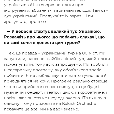
українського! І я говорю не тільки про
інструменти, вбрання чи вокальні мелодії. Там сам
дух український. Послухайте їх зараз – і ви
зрозумієте, про шо я.
— У вересні стартує великий тур Україною.
Розкажіть про нього: що побачать слухачі, що
ви самі хочете донести цим туром?
Так, це правда – український тур на 80 міст. Ми
запустили, напевно, найбішаніший тур, який тільки
можна уявити, тому всіх запрошуємо. Ми зробили
шедевральну програму, яку обов’язково треба
побачити. Я не люблю звучати надто гучно, але й
прибіднятися не хочу. Програма реально стоюща:
якщо ви прийдете на наш виступ, то це буде і
музичний концерт, і театр, і цирк, і акробатичне, і
навіть ілюзіоністське шоу одночасно. П’ять шоу в
одному. Тому приходьте на Kalush Orchestra і
побачите це все. Ми на вас чекаємо.