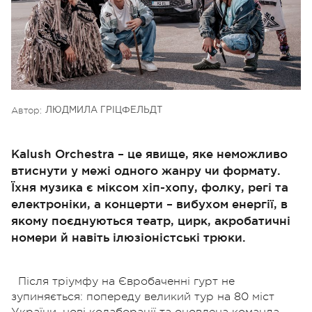
Автор:
ЛЮДМИЛА ГРІЦФЕЛЬДТ
Kalush Orchestra – це явище, яке неможливо
втиснути у межі одного жанру чи формату.
Їхня музика є міксом хіп-хопу, фолку, регі та
електроніки, а концерти – вибухом енергії, в
якому поєднуються театр, цирк, акробатичні
номери й навіть ілюзіоністські трюки.
Після тріумфу на Євробаченні гурт не
зупиняється: попереду великий тур на 80 міст
України, нові колаборації та оновлена команда.