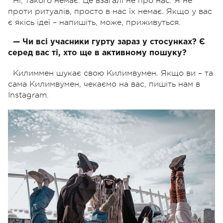
Ні, такого немає. Це взагалі не про нас. Я не
проти ритуалів, просто в нас їх немає. Якщо у вас
є якісь ідеї – напишіть, може, приживуться.
— Чи всі учасники гурту зараз у стосунках? Є
серед вас ті, хто ще в активному пошуку?
Килиммен шукає свою Килимвумен. Якщо ви – та
сама Килимвумен, чекаємо на вас, пишіть нам в
Instagram.