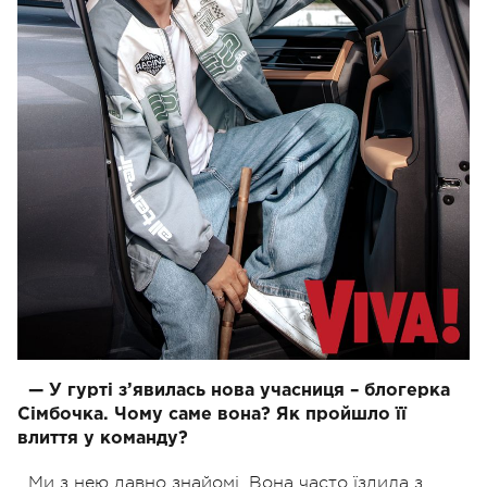
— У гурті з’явилась нова учасниця – блогерка
Сімбочка. Чому саме вона? Як пройшло її
влиття у команду?
Ми з нею давно знайомі. Вона часто їздила з