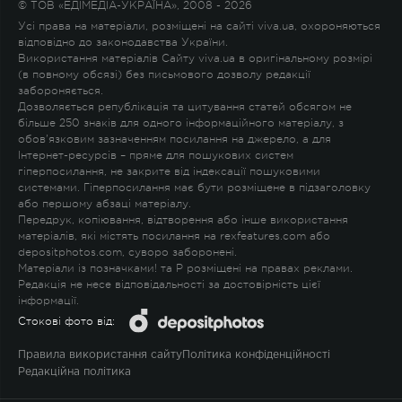
© ТОВ «ЕДІМЕДІА-УКРАЇНА», 2008 - 2026
Усі права на матеріали, розміщені на сайті viva.ua, охороняються
відповідно до законодавства України.
Використання матеріалів Сайту viva.ua в оригінальному розмірі
(в повному обсязі) без письмового дозволу редакції
забороняється.
Дозволяється републікація та цитування статей обсягом не
більше 250 знаків для одного інформаційного матеріалу, з
обов'язковим зазначенням посилання на джерело, а для
Інтернет-ресурсів – пряме для пошукових систем
гіперпосилання, не закрите від індексації пошуковими
системами. Гіперпосилання має бути розміщене в підзаголовку
або першому абзаці матеріалу.
Передрук, копіювання, відтворення або інше використання
матеріалів, які містять посилання на rexfeatures.com або
depositphotos.com, суворо заборонені.
Матеріали із позначками
!
та
P
розміщені на правах реклами.
Редакція не несе відповідальності за достовірність цієї
інформації.
Стокові фото від:
Правила використання сайту
Політика конфіденційності
Редакційна політика