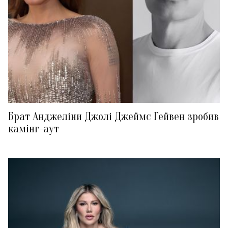
Брат Анджеліни Джолі Джеймс Гейвен зробив
камінг-аут