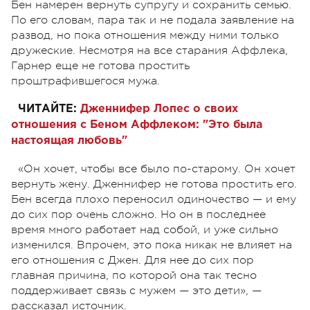
Бен намерен вернуть супругу и сохранить семью.
По его словам, пара так и не подала заявление на
развод, но пока отношения между ними только
дружеские. Несмотря на все старания Аффлека,
Гарнер еще не готова простить
проштрафившегося мужа.
ЧИТАЙТЕ:
Дженнифер Лопес о своих
отношения с Беном Аффлеком: "Это была
настоящая любовь"
«Он хочет, чтобы все было по-старому. Он хочет
вернуть жену. Дженнифер не готова простить его.
Бен всегда плохо переносил одиночество — и ему
до сих пор очень сложно. Но он в последнее
время много работает над собой, и уже сильно
изменился. Впрочем, это пока никак не влияет на
его отношения с Джен. Для нее до сих пор
главная причина, по которой она так тесно
поддерживает связь с мужем — это дети», —
рассказал источник.