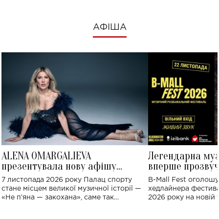
АФІША
ALENA OMARGALIEVA
Легендарна му
презентувала нову афішу
вперше прозвуч
великого концерту в Палаці
Україні: де від
7 листопада 2026 року Палац спорту
B-Mall Fest оголош
спорту
стане місцем великої музичної історії —
хедлайнера фестива
«Не пʼяна — закохана», саме так
2026 року на новій т
символічно названо майбутній концерт
stage відбудеться у
ALENA OMARGALIEVA.
ENIGMA VOICES' OR