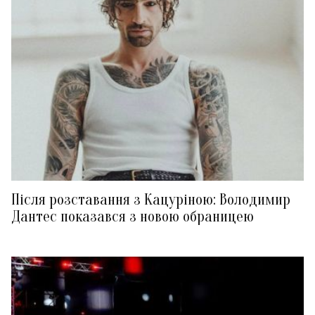
Після розставання з Кацуріною: Володимир
Дантес показався з новою обраницею