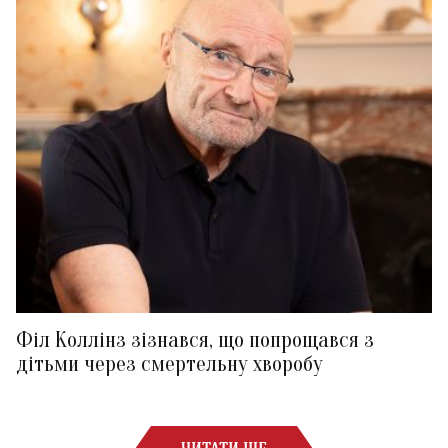
Філ Коллінз зізнався, що попрощався з
дітьми через смертельну хворобу