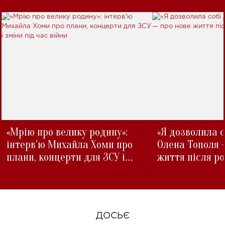
«Мрію про велику родину»:
«Я дозволила с
інтерв'ю Михайла Хоми про
Олена Тополя 
плани, концерти для ЗСУ і
життя після р
зміни під час війни
ДОСЬЄ