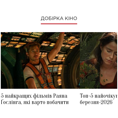
ДОБІРКА КІНО
5 найкращих фільмів Раяна
Топ-5 найочіку
Ґослінга, які варто побачити
березня-2026