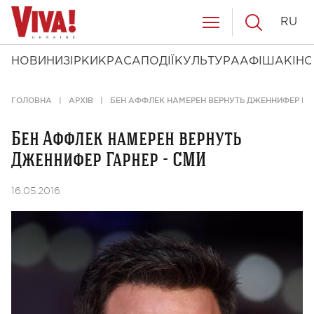
RU
НОВИНИ
ЗІРКИ
КРАСА
ПОДІЇ
КУЛЬТУРА
АФІША
КІНО
ГОЛОВНА
АРХІВ
БЕН АФФЛЕК НАМЕРЕН ВЕРНУТЬ ДЖЕННИФЕР ГАР
Бен Аффлек намерен вернуть
Дженнифер Гарнер - СМИ
16.05.2016