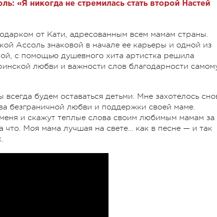
ь: «Я никогда не стремилась стать второй Настей
одарком от Кати, адресованным всем мамам страны.
кой Ассоль знаковой в начале ее карьеры и одной из
лой, с помощью душевного хита артистка решила
ринской любви и важности слов благодарности самом
ы всегда будем оставаться детьми. Мне захотелось сно
тва безграничной любви и поддержки своей маме.
 меня и скажут теплые слова своим любимым мамам за
а что. Моя мама лучшая на свете… как в песне — и так
.