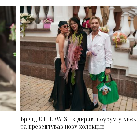
Бренд OTHERWISE відкрив шоурум у Києв
та презентував нову колекцію