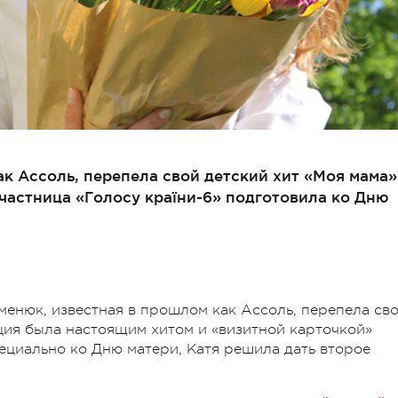
ак Ассоль, перепела свой детский хит «Моя мама»
частница «Голосу країни-6» подготовила ко Дню
уменюк, известная в прошлом как Ассоль, перепела св
ция была настоящим хитом и «визитной карточкой»
пециально ко Дню матери, Катя решила дать второе