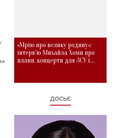
у
«Мрію про велику родину»:
інтерв'ю Михайла Хоми про
плани, концерти для ЗСУ і
ва
зміни під час війни
ДОСЬЄ