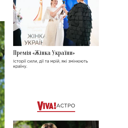
Премія «Жінка України»
Історії сили, дії та мрій, які змінюють
країну.
АСТРО