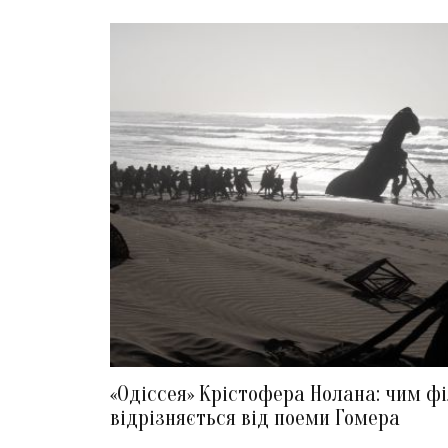
«Одіссея» Крістофера Нолана: чим ф
відрізняється від поеми Гомера