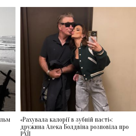
ільм
«Рахувала калорії в зубній пасті»:
дружина Алека Болдвіна розповіла про
РХП