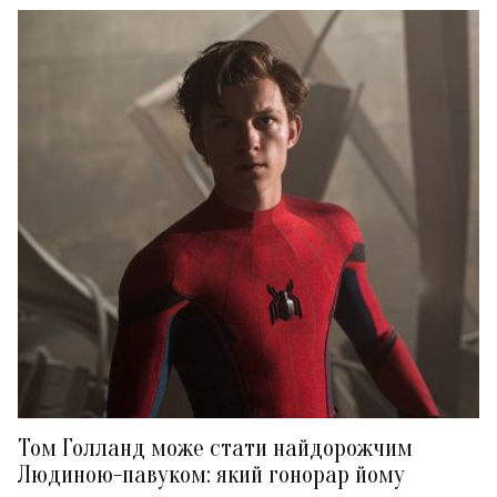
Том Голланд може стати найдорожчим
Людиною-павуком: який гонорар йому