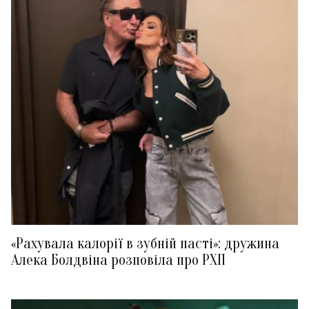
«Рахувала калорії в зубній пасті»: дружина
Алека Болдвіна розповіла про РХП