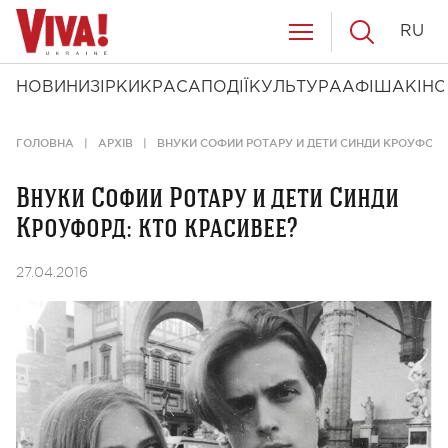
RU
НОВИНИ
ЗІРКИ
КРАСА
ПОДІЇ
КУЛЬТУРА
АФІША
КІНО
ГОЛОВНА
АРХІВ
ВНУКИ СОФИИ РОТАРУ И ДЕТИ СИНДИ КРОУФОРД
Внуки Софии Ротару и дети Синди
Кроуфорд: кто красивее?
27.04.2016