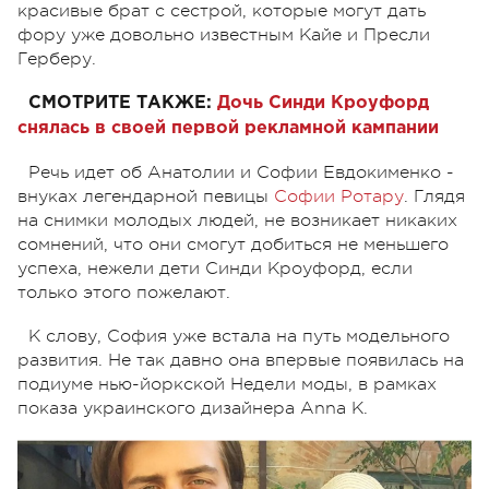
красивые брат с сестрой, которые могут дать
фору уже довольно известным Кайе и Пресли
Герберу.
СМОТРИТЕ ТАКЖЕ:
Дочь Синди Кроуфорд
снялась в своей первой рекламной кампании
Речь идет об Анатолии и Софии Евдокименко -
внуках легендарной певицы
Софии Ротару
. Глядя
на снимки молодых людей, не возникает никаких
сомнений, что они смогут добиться не меньшего
успеха, нежели дети Синди Кроуфорд, если
только этого пожелают.
К слову, София уже встала на путь модельного
развития. Не так давно она впервые появилась на
подиуме нью-йоркской Недели моды, в рамках
показа украинского дизайнера Anna K.