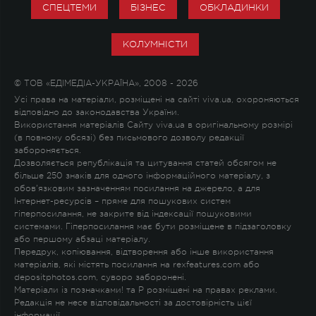
СПЕЦТЕМИ
БІЗНЕС
ОБКЛАДИНКИ
КОЛУМНІСТИ
© ТОВ «ЕДІМЕДІА-УКРАЇНА», 2008 - 2026
Усі права на матеріали, розміщені на сайті viva.ua, охороняються
відповідно до законодавства України.
Використання матеріалів Сайту viva.ua в оригінальному розмірі
(в повному обсязі) без письмового дозволу редакції
забороняється.
Дозволяється републікація та цитування статей обсягом не
більше 250 знаків для одного інформаційного матеріалу, з
обов'язковим зазначенням посилання на джерело, а для
Інтернет-ресурсів – пряме для пошукових систем
гіперпосилання, не закрите від індексації пошуковими
системами. Гіперпосилання має бути розміщене в підзаголовку
або першому абзаці матеріалу.
Передрук, копіювання, відтворення або інше використання
матеріалів, які містять посилання на rexfeatures.com або
depositphotos.com, суворо заборонені.
Матеріали із позначками
!
та
P
розміщені на правах реклами.
Редакція не несе відповідальності за достовірність цієї
інформації.