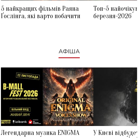
5 найкращих фільмів Раяна
Топ-5 найочіку
Ґослінга, які варто побачити
березня-2026
АФІША
Легендарна музика ENIGMA
У Києві відбуде