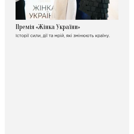
Премія «Жінка України»
Історії сили, дії та мрій, які змінюють країну.