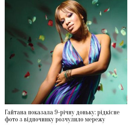
Гайтана показала 9-річну доньку: рідкісне
фото з відпочинку розчулило мережу