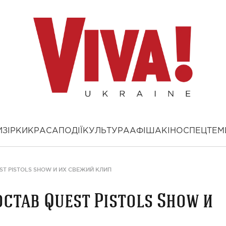
И
ЗІРКИ
КРАСА
ПОДІЇ
КУЛЬТУРА
АФІША
КІНО
СПЕЦТЕМ
ST PISTOLS SHOW И ИХ СВЕЖИЙ КЛИП
став Quest Pistols Show и