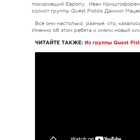
покоривший Европу, Иван Криштофоренк
солист группы Quest Pistols Даниил Маце
Все они настолько разные, что, казалось
Именно об этом ребята и сняли новый кли
ЧИТАЙТЕ ТАКЖЕ:
Из группы Quest Pi