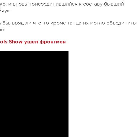
о, и вновь присоединившийся к составу бывший
йчук.
 бы, вряд ли что-то кроме танца их могло объединить.
п.
stols Show ушел фронтмен