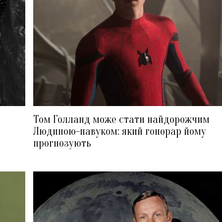
Том Голланд може стати найдорожчим
Людиною-павуком: який гонорар йому
прогнозують