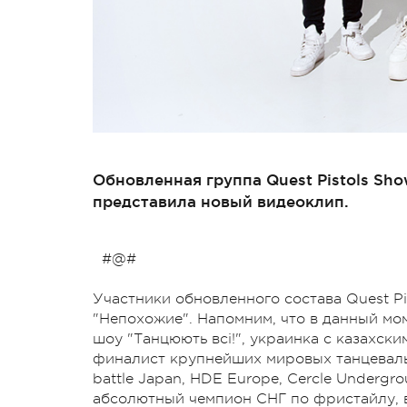
Обновленная группа Quest Pistols Sh
представила новый видеоклип.
#@#
Участники обновленного состава Quest P
"Непохожие". Напомним, что в данный мо
шоу "Танцюють всі!", украинка с казахск
финалист крупнейших мировых танцевальн
battle Japan, HDE Europe, Cercle Undergr
абсолютный чемпион СНГ по фристайлу, 