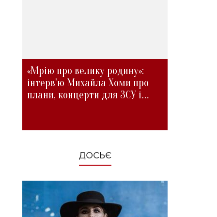
«Мрію про велику родину»:
інтерв'ю Михайла Хоми про
плани, концерти для ЗСУ і
зміни під час війни
ДОСЬЄ