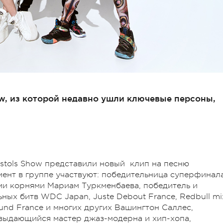
ow, из которой недавно ушли ключевые персоны,
istols Show представили новый клип на песню
мент в группе участвуют: победительница суперфинал
ими корнями Мариам Туркменбаева, победитель и
ых битв WDC Japan, Juste Debout France, Redbull mi
ound France и многих других Вашингтон Саллес,
выдающийся мастер джаз-модерна и хип-хопа,