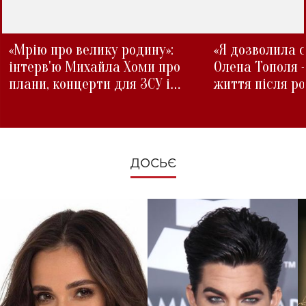
«Мрію про велику родину»:
«Я дозволила с
інтерв'ю Михайла Хоми про
Олена Тополя 
плани, концерти для ЗСУ і
життя після р
зміни під час війни
ДОСЬЄ