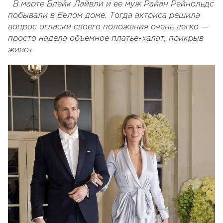
В марте Блейк Лайвли и ее муж Райан Рейнольдс
побывали в Белом доме. Тогда актриса решила
вопрос огласки своего положения очень легко —
просто надела объемное платье-халат, прикрыв
живот