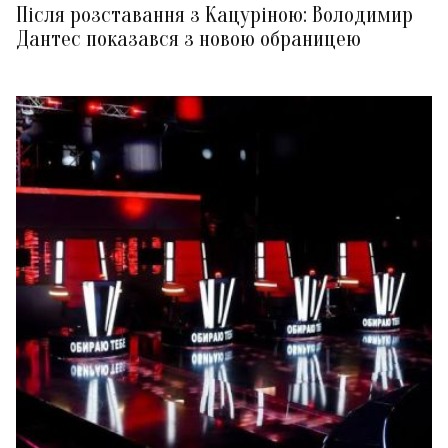
Після розставання з Кацуріною: Володимир
Дантес показався з новою обраницею