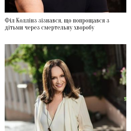
Філ Коллінз зізнався, що попрощався з
дітьми через смертельну хворобу