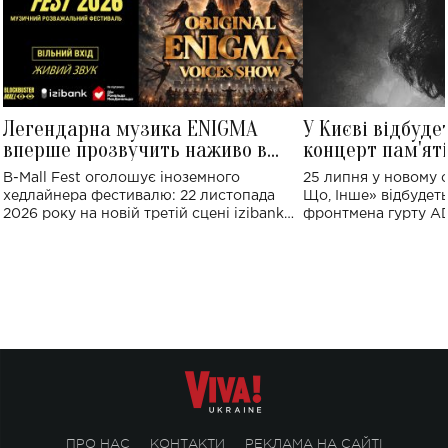
Легендарна музика ENIGMA
У Києві відбуде
вперше прозвучить наживо в
концерт пам'ят
Україні: де відбудеться концерт
Клименка: понад
B-Mall Fest оголошує іноземного
25 липня у новому o
виконають пісн
хедлайнера фестивалю: 22 листопада
Що, Інше» відбудеть
2026 року на новій третій сцені izibank
фронтмена гурту A
stage відбудеться українська прем'єра
Клименка. Це буде 
ENIGMA VOICES' ORIGINAL LIVE SHOW.
вечір, присвячений 
творчість стала си
справжньої любові д
ПРО НАС
КОНТАКТИ
РЕКЛАМА НА САЙТІ