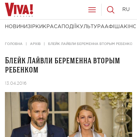
RU
НОВИНИ
ЗІРКИ
КРАСА
ПОДІЇ
КУЛЬТУРА
АФІША
КІНО
ГОЛОВНА
АРХІВ
БЛЕЙК ЛАЙВЛИ БЕРЕМЕННА ВТОРЫМ РЕБЕНКОМ
Блейк Лайвли беременна вторым
ребенком
13.04.2016