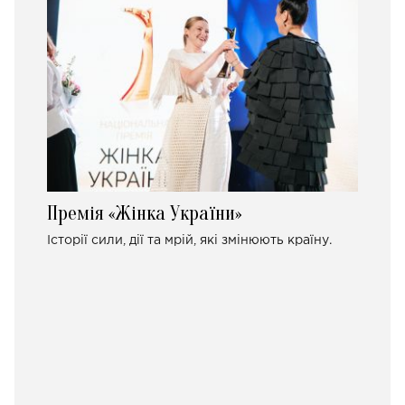
Премія «Жінка України»
Історії сили, дії та мрій, які змінюють країну.