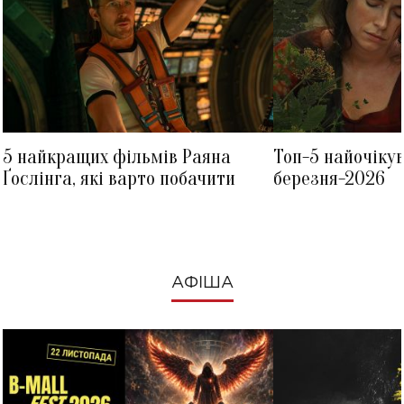
5 найкращих фільмів Раяна
Топ-5 найочіку
Ґослінга, які варто побачити
березня-2026
АФІША