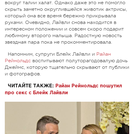
вокруг талии халат. Однако даже это не помогло
скрыть заметно округлившейся животик актрисы,
который она все время бережно прикрывала
руками. Очевидно, Лайвли снова находится в
интересном положении и совсем скоро подарит
любимому второго малыша. Радостную новость
звездная пара пока не прокомментировала.
Напомним, супруги Блейк Лайвли и
Райан
Рейнольдс
воспитывают полуторагодовалую дочь
Джеймс, которую тщательно скрывают от публики
и фотографов.
ЧИТАЙТЕ ТАКЖЕ:
Райан Рейнольдс пошутил
про секс с Блейк Лайвли