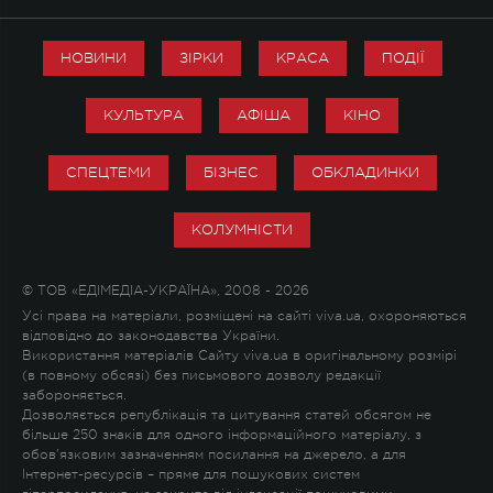
НОВИНИ
ЗІРКИ
КРАСА
ПОДІЇ
КУЛЬТУРА
АФІША
КІНО
СПЕЦТЕМИ
БІЗНЕС
ОБКЛАДИНКИ
КОЛУМНІСТИ
© ТОВ «ЕДІМЕДІА-УКРАЇНА», 2008 - 2026
Усі права на матеріали, розміщені на сайті viva.ua, охороняються
відповідно до законодавства України.
Використання матеріалів Сайту viva.ua в оригінальному розмірі
(в повному обсязі) без письмового дозволу редакції
забороняється.
Дозволяється републікація та цитування статей обсягом не
більше 250 знаків для одного інформаційного матеріалу, з
обов'язковим зазначенням посилання на джерело, а для
Інтернет-ресурсів – пряме для пошукових систем