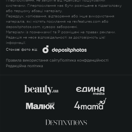
гіперпосилання, не закрите від індексації пошуковими
системами. Гіперпосилання має бути розміщене в підзаголовку
або першому абзаці матеріалу.
Передрук, копіювання, відтворення або інше використання
матеріалів, які містять посилання на rexfeatures.com або
depositphotos.com, суворо заборонені.
Матеріали із позначками
!
та
P
розміщені на правах реклами.
Редакція не несе відповідальності за достовірність цієї
інформації.
Стокові фото від:
Правила використання сайту
Політика конфіденційності
Редакційна політика