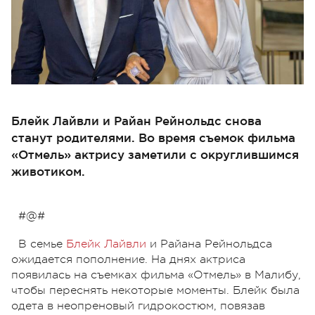
Блейк Лайвли и Райан Рейнольдс снова
станут родителями. Во время съемок фильма
«Отмель» актрису заметили с округлившимся
животиком.
#@#
В семье
Блейк Лайвли
и Райана Рейнольдса
ожидается пополнение. На днях актриса
появилась на съемках фильма «Отмель» в Малибу,
чтобы переснять некоторые моменты. Блейк была
одета в неопреновый гидрокостюм, повязав