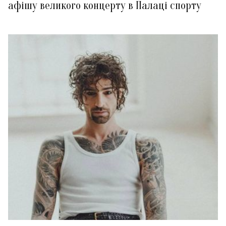
афішу великого концерту в Палаці спорту