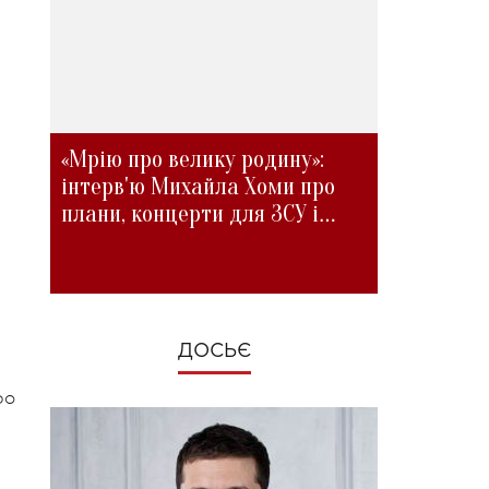
«Мрію про велику родину»:
інтерв'ю Михайла Хоми про
плани, концерти для ЗСУ і
зміни під час війни
ДОСЬЄ
ро