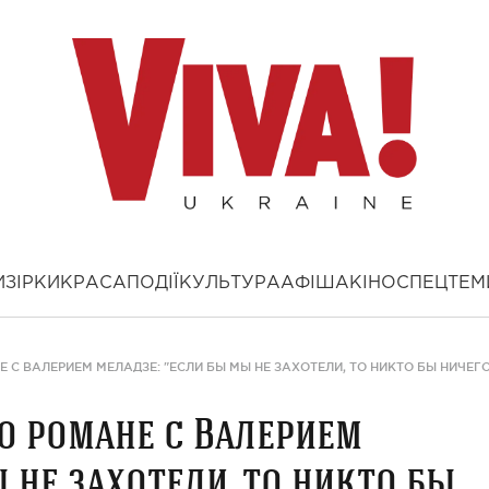
И
ЗІРКИ
КРАСА
ПОДІЇ
КУЛЬТУРА
АФІША
КІНО
СПЕЦТЕМ
С ВАЛЕРИЕМ МЕЛАДЗЕ: "ЕСЛИ БЫ МЫ НЕ ЗАХОТЕЛИ, ТО НИКТО БЫ НИЧЕГО
о романе с Валерием
 не захотели, то никто бы