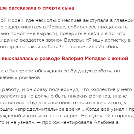
зе рассказала о смерти сына
ой Кореи, где несколько месяцев выступала в главной
го задерживаться в Москве, собиралась продолжать
ьно помог мне вырасти, поверить в себя и в то, что
жиданно раздается звонок Валеры: «Я ищу артистку в
 интересна такая работа?» — вспомнила Альбина.
 высказалась о разводе Валерия Меладзе с женой
они с Валерием обсуждали ее будущую работу, он
ужебных романов.
аботу, и он сразу подчеркнул, что коллектив у него
коллектива не должно быть никаких романов, иначе
у ответила: «Будьте спокойны относительно этого, у
рошло непродолжительное время... Когда все узнали п
уждений и критики в наш адрес. Но с другой стороны,
его и не узнал», — прокомментировала Альбина в