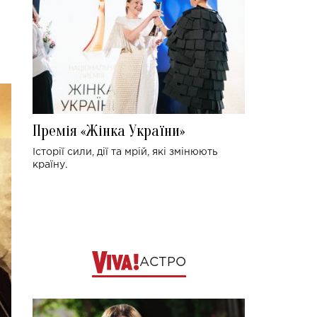
Премія «Жінка України»
Історії сили, дії та мрій, які змінюють
країну.
АСТРО