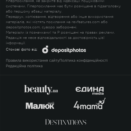
гіперпосилання, не закрите від індексації пошуковими
системами. Гіперпосилання має бути розміщене в підзаголовку
або першому абзаці матеріалу.
Передрук, копіювання, відтворення або інше використання
матеріалів, які містять посилання на rexfeatures.com або
depositphotos.com, суворо заборонені.
Матеріали із позначками
!
та
P
розміщені на правах реклами.
Редакція не несе відповідальності за достовірність цієї
інформації.
Стокові фото від:
Правила використання сайту
Політика конфіденційності
Редакційна політика