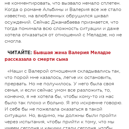
не комментировать, что вызвало немало сплетен.
Когда о романе Альбины и Валерия все же стало
известно, на влюбленных обрушился шквал
осуждений. Сейчас Джанабаева признается, что
тогда понимала всю сложность ситуации и даже
хотела отказаться от отношений с Меладзе, но не
смогла.
ЧИТАЙТЕ:
Бывшая жена Валерия Меладзе
рассказала о смерти сына
«Наши с Валерой отношения складывались так,
что порой мне казалось, легче их остановить,
прервать. Но не получилось. У него была своя
семья, и если сейчас умом все разложить, то,
конечно, я не хотела бы, чтобы кому-то из нас
было так плохо и больно. Я это искренне говорю.
И себе бы не пожелала оказаться в такой
ситуации. Но, видимо, мы должны были пройти
через испытания, чтобы прийти к тому, что мы
имеем сегодня и какими стали сегодня, чтобы