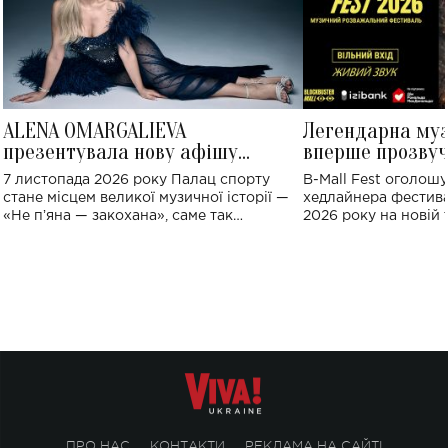
ALENA OMARGALIEVA
Легендарна му
презентувала нову афішу
вперше прозвуч
великого концерту в Палаці
Україні: де від
7 листопада 2026 року Палац спорту
B-Mall Fest оголош
спорту
стане місцем великої музичної історії —
хедлайнера фестива
«Не пʼяна — закохана», саме так
2026 року на новій т
символічно названо майбутній концерт
stage відбудеться у
ALENA OMARGALIEVA.
ENIGMA VOICES' OR
ПРО НАС
КОНТАКТИ
РЕКЛАМА НА САЙТІ