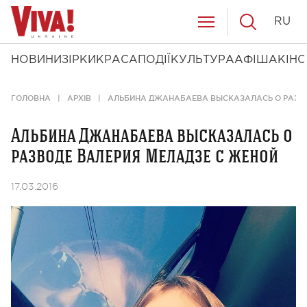
RU
НОВИНИ
ЗІРКИ
КРАСА
ПОДІЇ
КУЛЬТУРА
АФІША
КІНО
ГОЛОВНА
АРХІВ
АЛЬБИНА ДЖАНАБАЕВА ВЫСКАЗАЛАСЬ О РАЗВО
Альбина Джанабаева высказалась о
разводе Валерия Меладзе с женой
17.03.2016