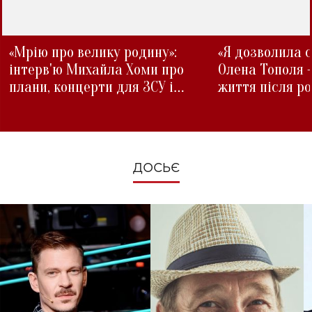
«Мрію про велику родину»:
«Я дозволила с
інтерв'ю Михайла Хоми про
Олена Тополя 
плани, концерти для ЗСУ і
життя після р
зміни під час війни
ДОСЬЄ