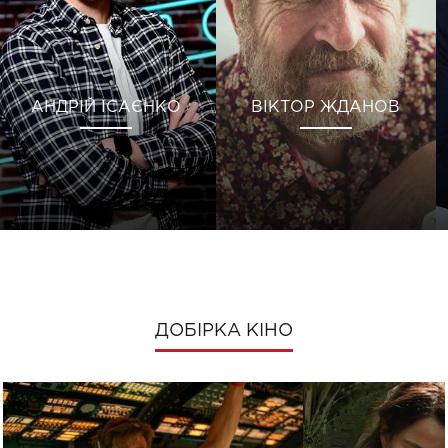
АНДРІЙ ІСАЄНКО
ВІКТОР ЖДАНОВ
ДОБІРКА КІНО