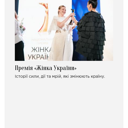
Премія «Жінка України»
Історії сили, дії та мрій, які змінюють країну.