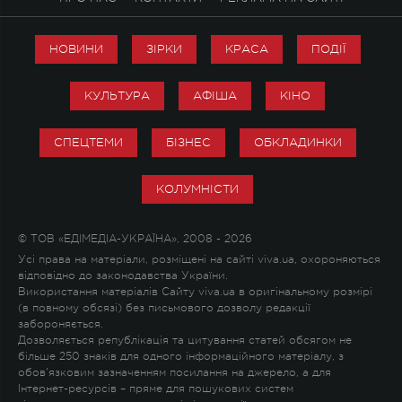
НОВИНИ
ЗІРКИ
КРАСА
ПОДІЇ
КУЛЬТУРА
АФІША
КІНО
СПЕЦТЕМИ
БІЗНЕС
ОБКЛАДИНКИ
КОЛУМНІСТИ
© ТОВ «ЕДІМЕДІА-УКРАЇНА», 2008 - 2026
Усі права на матеріали, розміщені на сайті viva.ua, охороняються
відповідно до законодавства України.
Використання матеріалів Сайту viva.ua в оригінальному розмірі
(в повному обсязі) без письмового дозволу редакції
забороняється.
Дозволяється републікація та цитування статей обсягом не
більше 250 знаків для одного інформаційного матеріалу, з
обов'язковим зазначенням посилання на джерело, а для
Інтернет-ресурсів – пряме для пошукових систем