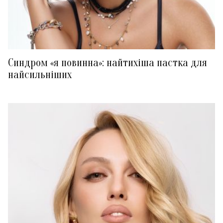
Синдром «я повинна»: найтихіша пастка для
найсильніших