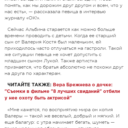
понять, как мы дорожим друг другом и всем, что у
нас есть», — рассказала певица в интервью
журналу «ОК!».
Сейчас Альбина старается как можно больше
времени проводить с детьми. Когда ее старший
сын от Валерия Костя был маленьким, ей
приходилось часто отлучаться на гастроли. Такой
же ситуации певица не хочет допустить с
младшим сыном Лукой. Также артистка
признается, что братья абсолютно не похожи друг
на друга по характерам.
ЧИТАЙТЕ ТАКЖЕ:
Вера Брежнева о дочке:
"Съемки в фильме "8 лучших свиданий" отбили
у нее охоту быть актрисой"
«Мне кажется, по восприятию мира он копия
Валеры — такой же веселый, добрый и мягкий. И
еще балагур: с утра начинает бегать, шуметь —