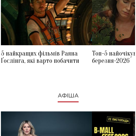
5 найкращих фільмів Раяна
Топ-5 найочіку
Ґослінга, які варто побачити
березня-2026
АФІША