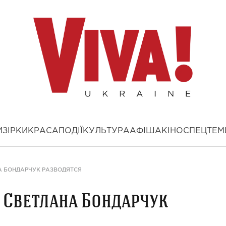
И
ЗІРКИ
КРАСА
ПОДІЇ
КУЛЬТУРА
АФІША
КІНО
СПЕЦТЕМ
А БОНДАРЧУК РАЗВОДЯТСЯ
 Светлана Бондарчук