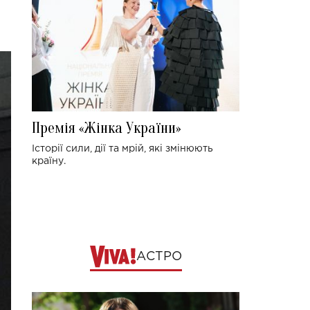
Премія «Жінка України»
Історії сили, дії та мрій, які змінюють
країну.
АСТРО