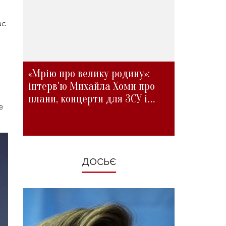
ас
«Мрію про велику родину»:
інтерв'ю Михайла Хоми про
плани, концерти для ЗСУ і
е
зміни під час війни
ДОСЬЄ