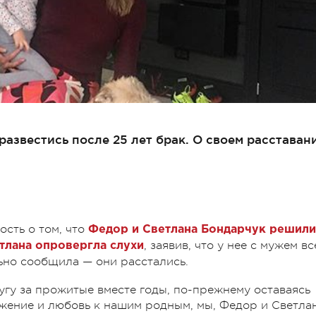
азвестись после 25 лет брак. О своем расставан
ость о том, что
Федор и Светлана Бондарчук решили
, заявив, что у нее с мужем вс
тлана опровергла слухи
ьно сообщила — они расстались.
угу за прожитые вместе годы, по-прежнему оставаясь
жение и любовь к нашим родным, мы, Федор и Светла