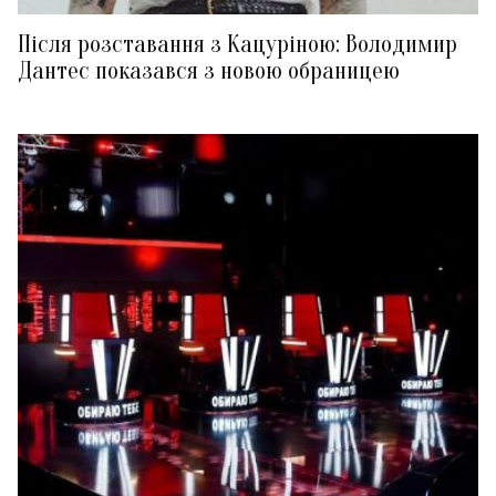
Після розставання з Кацуріною: Володимир
Дантес показався з новою обраницею