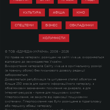
КУЛЬТУРА
АФІША
КІНО
СПЕЦТЕМИ
БІЗНЕС
ОБКЛАДИНКИ
КОЛУМНІСТИ
© ТОВ «ЕДІМЕДІА-УКРАЇНА», 2008 - 2026
Усі права на матеріали, розміщені на сайті viva.ua, охороняються
відповідно до законодавства України.
Використання матеріалів Сайту viva.ua в оригінальному розмірі
(в повному обсязі) без письмового дозволу редакції
забороняється.
Дозволяється републікація та цитування статей обсягом не
більше 250 знаків для одного інформаційного матеріалу, з
обов'язковим зазначенням посилання на джерело, а для
Інтернет-ресурсів – пряме для пошукових систем
гіперпосилання, не закрите від індексації пошуковими
системами. Гіперпосилання має бути розміщене в підзаголовку
або першому абзаці матеріалу.