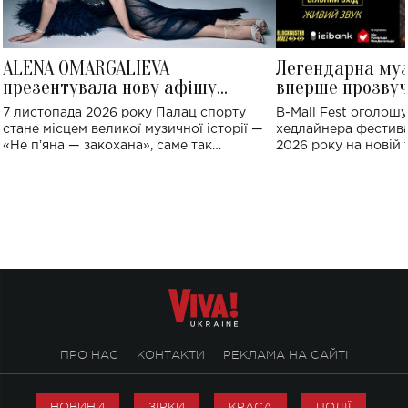
ALENA OMARGALIEVA
Легендарна му
презентувала нову афішу
вперше прозвуч
великого концерту в Палаці
Україні: де від
7 листопада 2026 року Палац спорту
B-Mall Fest оголош
спорту
стане місцем великої музичної історії —
хедлайнера фестива
«Не пʼяна — закохана», саме так
2026 року на новій т
символічно названо майбутній концерт
stage відбудеться у
ALENA OMARGALIEVA.
ENIGMA VOICES' OR
ПРО НАС
КОНТАКТИ
РЕКЛАМА НА САЙТІ
НОВИНИ
ЗІРКИ
КРАСА
ПОДІЇ