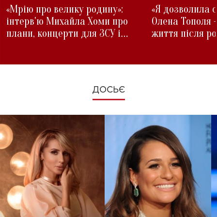
«Мрію про велику родину»:
«Я дозволила с
інтерв'ю Михайла Хоми про
Олена Тополя 
плани, концерти для ЗСУ і
життя після р
зміни під час війни
ДОСЬЄ