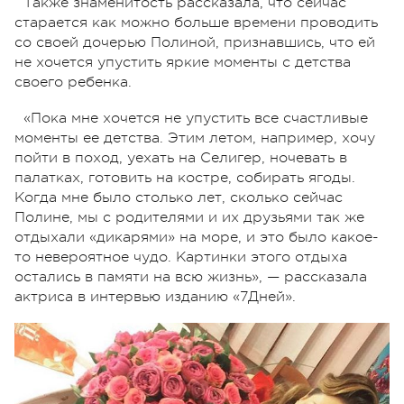
Также знаменитость рассказала, что сейчас
старается как можно больше времени проводить
со своей дочерью Полиной, признавшись, что ей
не хочется упустить яркие моменты с детства
своего ребенка.
«Пока мне хочется не упустить все счастливые
моменты ее детства. Этим летом, например, хочу
пойти в поход, уехать на Селигер, ночевать в
палатках, готовить на костре, собирать ягоды.
Когда мне было столько лет, сколько сейчас
Полине, мы с родителями и их друзьями так же
отдыхали «дикарями» на море, и это было какое-
то невероятное чудо. Картинки этого отдыха
остались в памяти на всю жизнь», — рассказала
актриса в интервью изданию «7Дней».