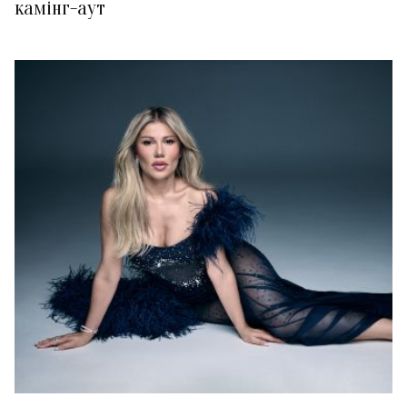
камінг-аут