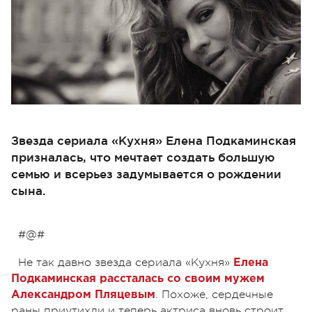
Звезда сериала «Кухня» Елена Подкаминская
призналась, что мечтает создать большую
семью и всерьез задумывается о рождении
сына.
#@#
Не так давно звезда сериала «Кухня»
Елена
Подкаминская рассталась со своим мужем
. Похоже, сердечные
Александром Пляцевым
раны приутихли и теперь актриса вновь строит