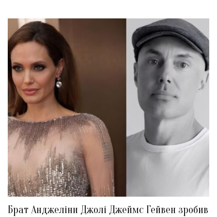
Брат Анджеліни Джолі Джеймс Гейвен зробив