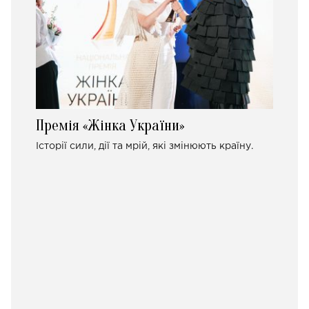
Премія «Жінка України»
Історії сили, дії та мрій, які змінюють країну.