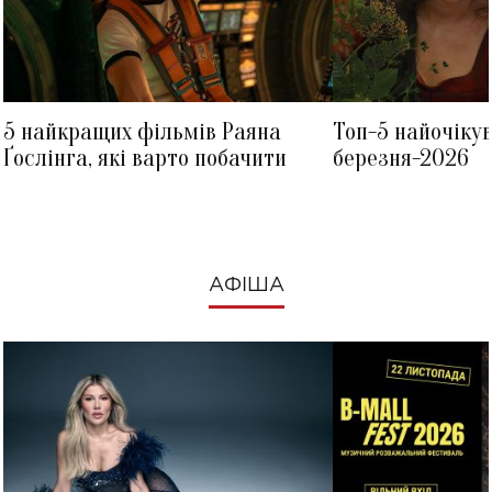
5 найкращих фільмів Раяна
Топ-5 найочіку
Ґослінга, які варто побачити
березня-2026
АФІША