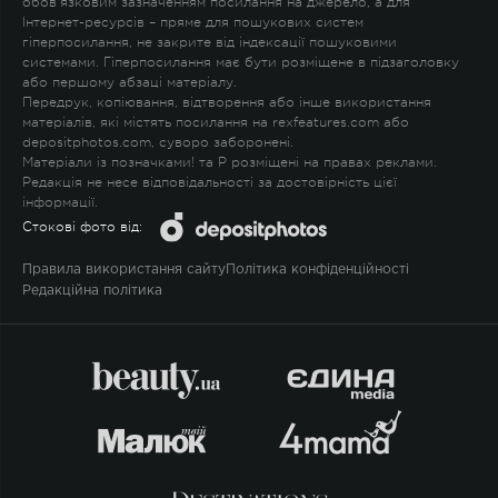
обов'язковим зазначенням посилання на джерело, а для
Інтернет-ресурсів – пряме для пошукових систем
гіперпосилання, не закрите від індексації пошуковими
системами. Гіперпосилання має бути розміщене в підзаголовку
або першому абзаці матеріалу.
Передрук, копіювання, відтворення або інше використання
матеріалів, які містять посилання на rexfeatures.com або
depositphotos.com, суворо заборонені.
Матеріали із позначками
!
та
P
розміщені на правах реклами.
Редакція не несе відповідальності за достовірність цієї
інформації.
Стокові фото від:
Правила використання сайту
Політика конфіденційності
Редакційна політика