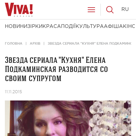
RU
НОВИНИ
ЗІРКИ
КРАСА
ПОДІЇ
КУЛЬТУРА
АФІША
КІНО
ГОЛОВНА
АРХІВ
ЗВЕЗДА СЕРИАЛА "КУХНЯ" ЕЛЕНА ПОДКАМИНСК
Звезда сериала "Кухня" Елена
Подкаминская разводится со
своим супругом
11.11.2015