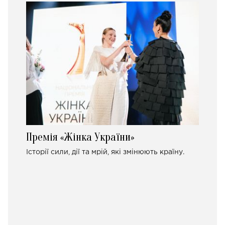
Премія «Жінка України»
Історії сили, дії та мрій, які змінюють країну.