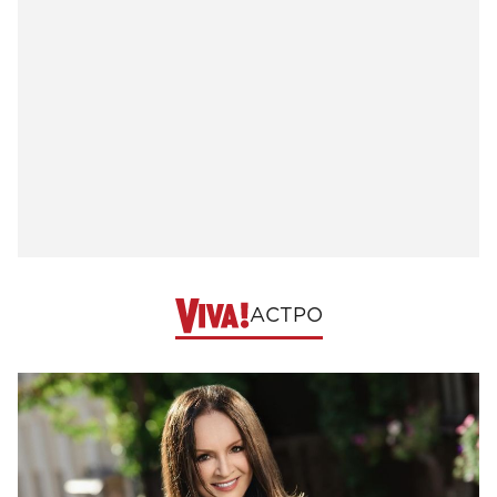
АСТРО