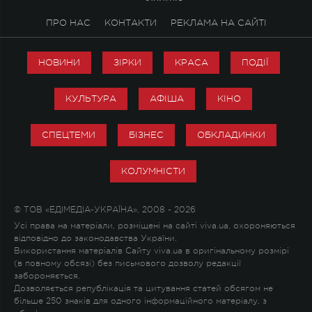
ПРО НАС
КОНТАКТИ
РЕКЛАМА НА САЙТІ
НОВИНИ
ЗІРКИ
КРАСА
ПОДІЇ
КУЛЬТУРА
АФІША
КІНО
СПЕЦТЕМИ
БІЗНЕС
ОБКЛАДИНКИ
КОЛУМНІСТИ
© ТОВ «ЕДІМЕДІА-УКРАЇНА», 2008 - 2026
Усі права на матеріали, розміщені на сайті viva.ua, охороняються
відповідно до законодавства України.
Використання матеріалів Сайту viva.ua в оригінальному розмірі
(в повному обсязі) без письмового дозволу редакції
забороняється.
Дозволяється републікація та цитування статей обсягом не
більше 250 знаків для одного інформаційного матеріалу, з