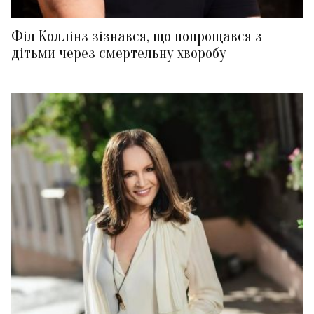
Філ Коллінз зізнався, що попрощався з
дітьми через смертельну хворобу