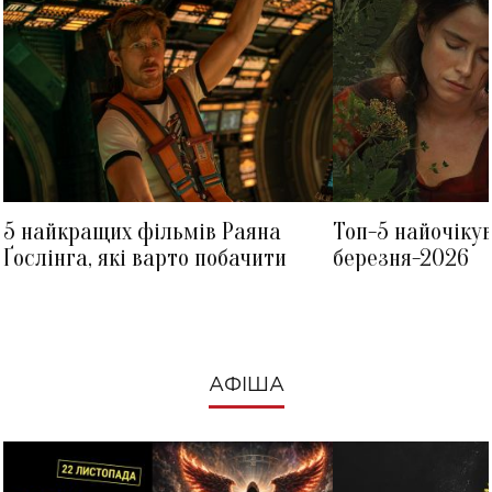
5 найкращих фільмів Раяна
Топ-5 найочіку
Ґослінга, які варто побачити
березня-2026
АФІША