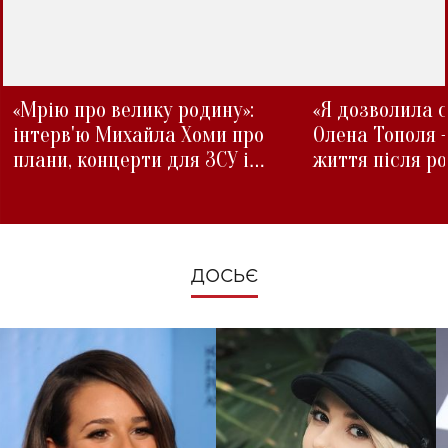
«Мрію про велику родину»:
«Я дозволила с
інтерв'ю Михайла Хоми про
Олена Тополя 
плани, концерти для ЗСУ і
життя після р
зміни під час війни
ДОСЬЄ