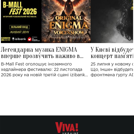
Легендарна музика ENIGMA
У Києві відбуде
вперше прозвучить наживо в
концерт пам'ят
Україні: де відбудеться концерт
Клименка: понад
B-Mall Fest оголошує іноземного
25 липня у новому o
виконають пісн
хедлайнера фестивалю: 22 листопада
Що, Інше» відбудеть
2026 року на новій третій сцені izibank
фронтмена гурту A
stage відбудеться українська прем'єра
Клименка. Це буде 
ENIGMA VOICES' ORIGINAL LIVE SHOW.
вечір, присвячений 
творчість стала си
справжньої любові д