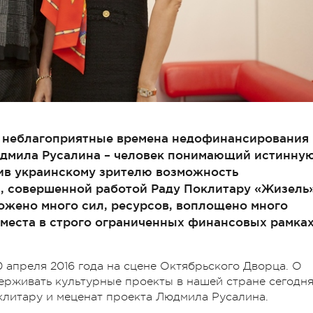
в неблагоприятные времена недофинансирования
дмила Русалина – человек понимающий истинну
рив украинскому зрителю возможность
й, совершенной работой Раду Поклитару «Жизель»
ложено много сил, ресурсов, воплощено много
 места в строго ограниченных финансовых рамках
 апреля 2016 года на сцене Октябрьского Дворца. О
держивать культурные проекты в нашей стране сегодн
клитару и меценат проекта Людмила Русалина.