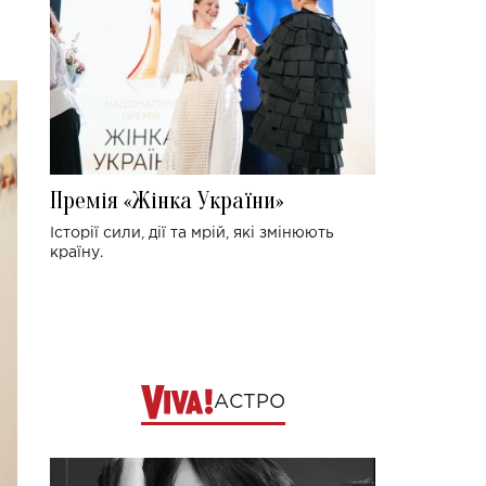
Премія «Жінка України»
Історії сили, дії та мрій, які змінюють
країну.
АСТРО