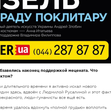
обзавелись наконец поддержкой мецената. Что
ектом?
ии длительного времени я активно искал нового
идим здесь, вдвоём с Людмилой Русалиной и этот фак
рекрасного, люди-гуманисты все ещё есть.
 время удалось вдохнуть «полной грудью» воплотить