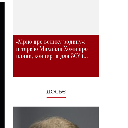
«Мрію про велику родину»:
інтерв'ю Михайла Хоми про
плани, концерти для ЗСУ і
зміни під час війни
ДОСЬЄ