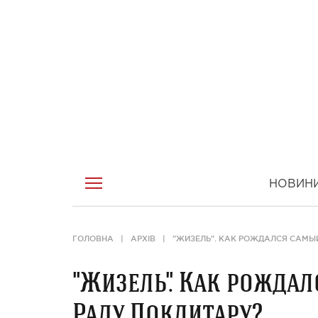
НОВИН
ГОЛОВНА
АРХІВ
"ЖИЗЕЛЬ". КАК РОЖДАЛСЯ САМЫ
"Жизель". Как рожда
Раду Поклитару?