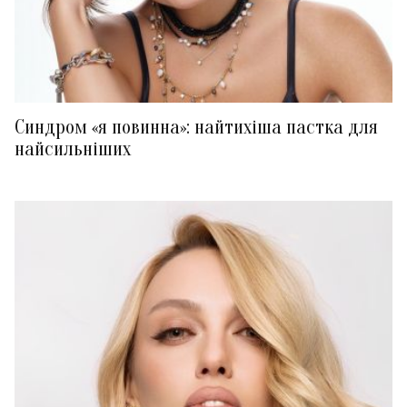
Синдром «я повинна»: найтихіша пастка для
найсильніших