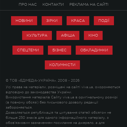
ПРО НАС
КОНТАКТИ
РЕКЛАМА НА САЙТІ
НОВИНИ
ЗІРКИ
КРАСА
ПОДІЇ
КУЛЬТУРА
АФІША
КІНО
СПЕЦТЕМИ
БІЗНЕС
ОБКЛАДИНКИ
КОЛУМНІСТИ
© ТОВ «ЕДІМЕДІА-УКРАЇНА», 2008 - 2026
Усі права на матеріали, розміщені на сайті viva.ua, охороняються
відповідно до законодавства України.
Використання матеріалів Сайту viva.ua в оригінальному розмірі
(в повному обсязі) без письмового дозволу редакції
забороняється.
Дозволяється републікація та цитування статей обсягом не
більше 250 знаків для одного інформаційного матеріалу, з
обов'язковим зазначенням посилання на джерело, а для