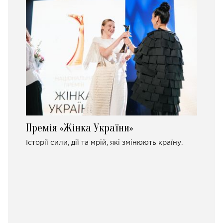
Премія «Жінка України»
Історії сили, дії та мрій, які змінюють країну.