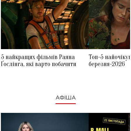
5 найкращих фільмів Раяна
Топ-5 найочіку
Ґослінга, які варто побачити
березня-2026
АФІША