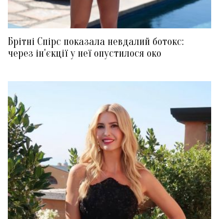
Брітні Спірс показала невдалий ботокс:
через ін'єкції у неї опустилося око