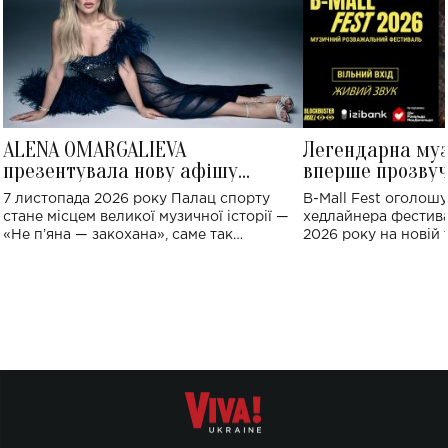
ALENA OMARGALIEVA
Легендарна му
презентувала нову афішу
вперше прозвуч
великого концерту в Палаці
Україні: де від
7 листопада 2026 року Палац спорту
B-Mall Fest оголош
спорту
стане місцем великої музичної історії —
хедлайнера фестива
«Не пʼяна — закохана», саме так
2026 року на новій т
символічно названо майбутній концерт
stage відбудеться у
ALENA OMARGALIEVA.
ENIGMA VOICES' OR