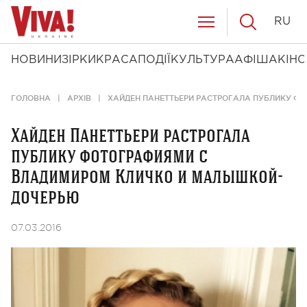
RU
НОВИНИ
ЗІРКИ
КРАСА
ПОДІЇ
КУЛЬТУРА
АФІША
КІНО
ГОЛОВНА
АРХІВ
ХАЙДЕН ПАНЕТТЬЕРИ РАСТРОГАЛА ПУБЛИКУ 
Хайден Панеттьери растрогала
публику фотографиями с
Владимиром Кличко и малышкой-
дочерью
07.03.2016