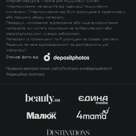
Інтернет-ресурсів – пряме для пошукових систем
гіперпосилання, не закрите від індексації пошуковими
системами. Гіперпосилання має бути розміщене в підзаголовку
або першому абзаці матеріалу.
Передрук, копіювання, відтворення або інше використання
матеріалів, які містять посилання на rexfeatures.com або
depositphotos.com, суворо заборонені.
Матеріали із позначками
!
та
P
розміщені на правах реклами.
Редакція не несе відповідальності за достовірність цієї
інформації.
Стокові фото від:
Правила використання сайту
Політика конфіденційності
Редакційна політика