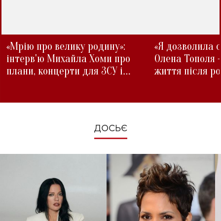
«Мрію про велику родину»:
«Я дозволила с
інтерв'ю Михайла Хоми про
Олена Тополя 
плани, концерти для ЗСУ і
життя після р
зміни під час війни
ДОСЬЄ