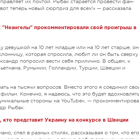
правляет их почтой. Рыбак старается провести фан-
 вот теперь новый сюрприз для всех!» — рассказала
: "Неангелы" прокомментировали свой проигрыш в
у девушкой на 10 лет младше или на 10 лет старше, он
клонницу, которая спросила, любит ли он быть сверху
лександр попросил вести себя прилично. В общем, к
Вьетнама, Румынии, Голландии, Турции, Швеции и
чать на тысячи вопросов. Вместо этого я соединил сво
фильм. Конечно, я надеюсь, что это будет вдохновлят
 уникальные стороны на YouTube», — прокомментиров
др Рыбак.
, кто представит Украину на конкурсе в Швеции
но, спел в разных стилях, рассказывая о том, что его