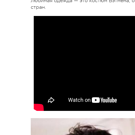
любимая одежда — это костюм Бэтмена, о
стран.