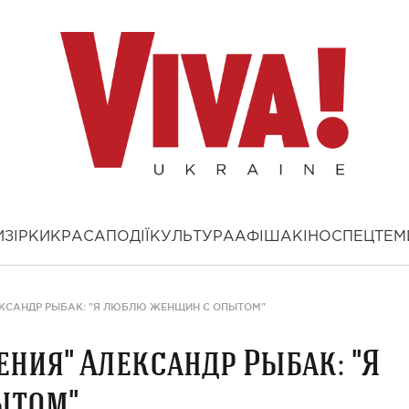
И
ЗІРКИ
КРАСА
ПОДІЇ
КУЛЬТУРА
АФІША
КІНО
СПЕЦТЕМ
ЕКСАНДР РЫБАК: "Я ЛЮБЛЮ ЖЕНЩИН С ОПЫТОМ"
ения" Александр Рыбак: "Я
ытом"