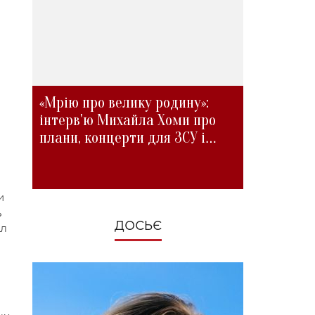
«Мрію про велику родину»:
інтерв'ю Михайла Хоми про
плани, концерти для ЗСУ і
зміни під час війни
и
ь
ДОСЬЄ
ал