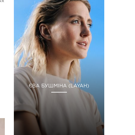
ых
ЄВА БУШМІНА (LAYAH)