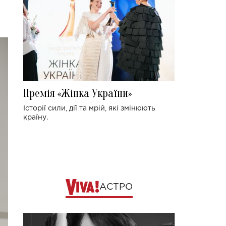
Премія «Жінка України»
Історії сили, дії та мрій, які змінюють
країну.
АСТРО