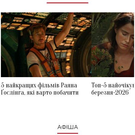
5 найкращих фільмів Раяна
Топ-5 найочіку
Ґослінга, які варто побачити
березня-2026
АФІША