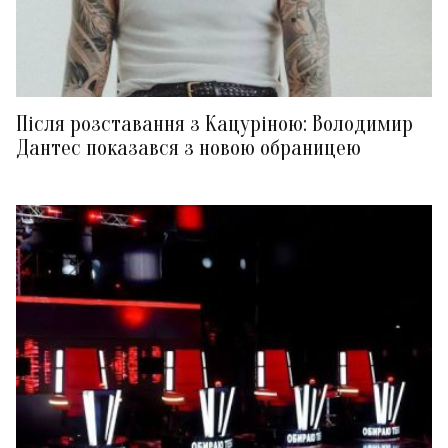
Після розставання з Кацуріною: Володимир
Дантес показався з новою обраницею