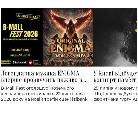
Легендарна музика ENIGMA
У Києві відбуде
вперше прозвучить наживо в
концерт пам'ят
Україні: де відбудеться концерт
Клименка: понад
B-Mall Fest оголошує іноземного
25 липня у новому o
виконають пісн
хедлайнера фестивалю: 22 листопада
Що, Інше» відбудеть
2026 року на новій третій сцені izibank
фронтмена гурту A
stage відбудеться українська прем'єра
Клименка. Це буде 
ENIGMA VOICES' ORIGINAL LIVE SHOW.
вечір, присвячений 
творчість стала си
справжньої любові д