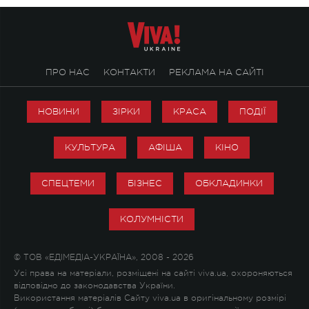
ПРО НАС
КОНТАКТИ
РЕКЛАМА НА САЙТІ
НОВИНИ
ЗІРКИ
КРАСА
ПОДІЇ
КУЛЬТУРА
АФІША
КІНО
СПЕЦТЕМИ
БІЗНЕС
ОБКЛАДИНКИ
КОЛУМНІСТИ
© ТОВ «ЕДІМЕДІА-УКРАЇНА», 2008 - 2026
Усі права на матеріали, розміщені на сайті viva.ua, охороняються
відповідно до законодавства України.
Використання матеріалів Сайту viva.ua в оригінальному розмірі