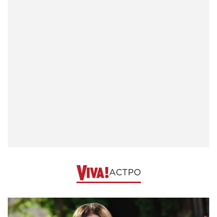
АСТРО