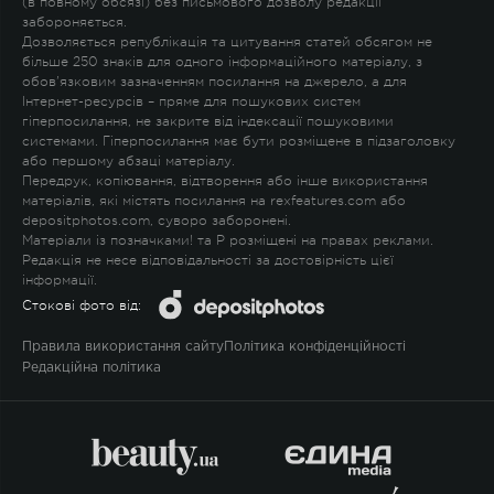
(в повному обсязі) без письмового дозволу редакції
забороняється.
Дозволяється републікація та цитування статей обсягом не
більше 250 знаків для одного інформаційного матеріалу, з
обов'язковим зазначенням посилання на джерело, а для
Інтернет-ресурсів – пряме для пошукових систем
гіперпосилання, не закрите від індексації пошуковими
системами. Гіперпосилання має бути розміщене в підзаголовку
або першому абзаці матеріалу.
Передрук, копіювання, відтворення або інше використання
матеріалів, які містять посилання на rexfeatures.com або
depositphotos.com, суворо заборонені.
Матеріали із позначками
!
та
P
розміщені на правах реклами.
Редакція не несе відповідальності за достовірність цієї
інформації.
Стокові фото від:
Правила використання сайту
Політика конфіденційності
Редакційна політика