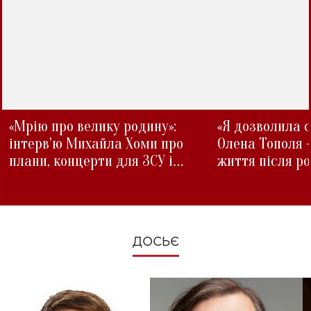
«Мрію про велику родину»:
«Я дозволила с
інтерв'ю Михайла Хоми про
Олена Тополя 
плани, концерти для ЗСУ і
життя після р
зміни під час війни
ДОСЬЄ