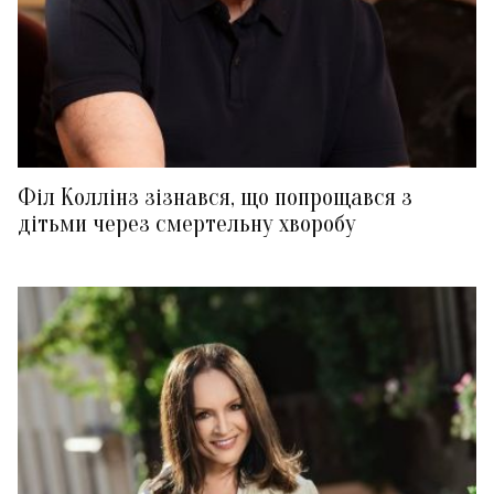
Філ Коллінз зізнався, що попрощався з
дітьми через смертельну хворобу